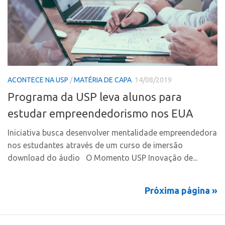
Marcas
Portal de Atendimento
Softwares
Propriedade Intelectual
Cultivares
Formas de Proteção
Desenho Industrial
Patentes
Buscar Anterioridade
ACONTECE NA USP
/
MATÉRIA DE CAPA
14/08/2019
Marcas
Como solicitar
Programa da USP leva alunos para
Softwares
Portal do Inventor
estudar empreendedorismo nos EUA
Cultivares
VPI – Vocação para Inovação
Desenho Industrial
Iniciativa busca desenvolver mentalidade empreendedora
Patrimônio Genético
nos estudantes através de um curso de imersão
Buscar Anterioridade
Leis e Normas
download do áudio O Momento USP Inovação de...
Como solicitar
Propriedade Intelectual
Portal do Inventor
Formas de Proteção
Próxima página »
VPI – Vocação para Inovação
Patentes
Patrimônio Genético
Marcas