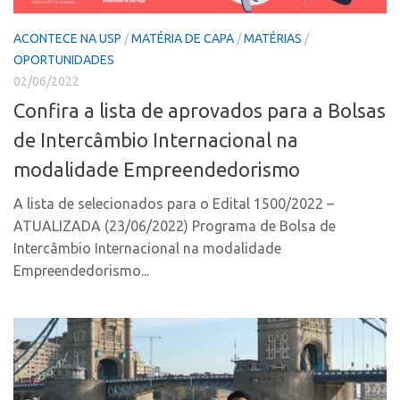
Coordenação
AUSPIN
Polos
ACONTECE NA USP
/
MATÉRIA DE CAPA
/
MATÉRIAS
/
Destaques do Mês
OPORTUNIDADES
Polo Capital
02/06/2022
Agência
Polo Lorena
Confira a lista de aprovados para a Bolsas
Institucional
Polo Ribeirão Preto
de Intercâmbio Internacional na
Coordenação
Polo São Carlos
modalidade Empreendedorismo
Polos
Programas
A lista de selecionados para o Edital 1500/2022 –
Polo Capital
Bolsa Empreendedorismo
ATUALIZADA (23/06/2022) Programa de Bolsa de
Polo Lorena
Bolsa Startup USP
Intercâmbio Internacional na modalidade
Polo Ribeirão Preto
Empreendedorismo...
PGI-USP
Polo São Carlos
Conexão USP
Programas
Conexão Inter-USP
Bolsa Empreendedorismo
Leis e Normas
Bolsa Startup USP
Portal do Inventor