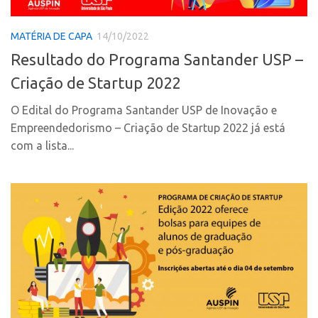
Polo Ribeirão Preto
Conexão USP
MATÉRIA DE CAPA
14/10/2022
Polo São Carlos
Conexão Inter-USP
Resultado do Programa Santander USP –
Programas
Leis e Normas
Criação de Startup 2022
Bolsa 2025
Portal do Inventor
Startup USP
O Edital do Programa Santander USP de Inovação e
Inteligência Competitiva
Empreendedorismo – Criação de Startup 2022 já está
Conexão USP
Chamamento
com a lista...
Conexão Inter-USP
Pesquisa na USP
Leis e Normas
EMBRAPIIs
Portal do Inventor
CPEs
Inteligência Competitiva
CEPIDs
Chamamento
INCTs
Pesquisa na USP
PRPI/USP
EMBRAPIIs
InovaUSP