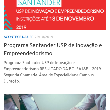
Fala Inovação
InovaUSP
Premiações
Comunicação
Edição 2025
Eventos
Edição 2021
Agenda AUSPIN
Edição 2019
ACONTECE NA USP
29/10/2019
Fala Inovação
Edição 2017
Programa Santander USP de Inovação e
Premiações
Inovação em Números
Empreendedorismo
Edição 2025
Portal do Inventor
Programa Santander USP de Inovação e
Edição 2021
Hub USP Inovação
Empreendedorismo RESULTADO DA BOLSA I&E – 2019.
Edição 2019
Segunda Chamada. Área de Especialidade Campus
Portal de Atendimento
Duração...
Edição 2017
Propriedade Intelectual
Inovação em Números
Formas de Proteção
Portal do Inventor
Patentes
Hub USP Inovação