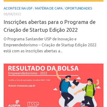
CPEs
Comunicação
ACONTECE NA USP
/
MATÉRIA DE CAPA
/
OPORTUNIDADES
CEPIDs
Eventos
08/08/2022
INCTs
Agenda AUSPIN
Inscrições abertas para o Programa de
PRPI/USP
Fala Inovação
Criação de Startup Edição 2022
InovaUSP
Premiações
O Programa Santander USP de Inovação e
Comunicação
Edição 2017
Empreendedorismo – Criação de Startup Edição 2022
Eventos
Edição 2019
está com as inscrições abertas a...
Agenda AUSPIN
Edição 2021
Fala Inovação
Inovação em Números
Premiações
AUSPIN
Edição 2017
Destaques do Mês
Edição 2019
Agência
Edição 2021
Institucional
Inovação em Números