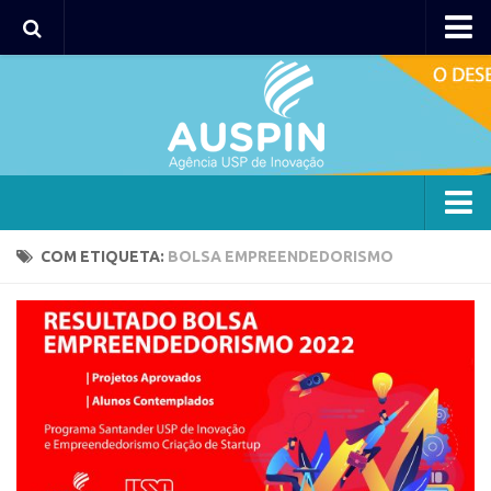
Agency
Agência
Institucional
Coordenação
Polos
Agency
COM ETIQUETA:
BOLSA EMPREENDEDORISMO
Polo Capital
Agência
Polo Lorena
Institucional
Polo Ribeirão Preto
Coordenação
Polo São Carlos
Polos
Programas
Polo Capital
Bolsa 2025
Polo Lorena
Startup USP