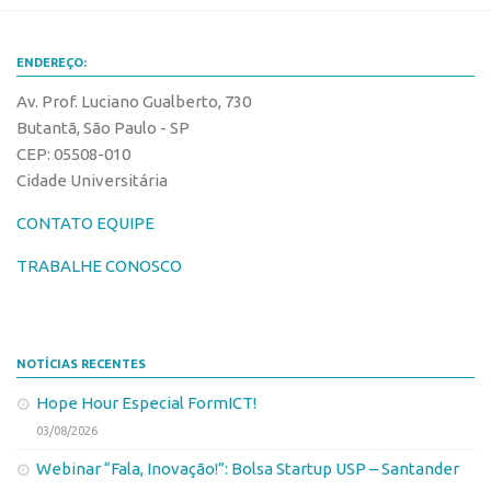
Leis e Normas
Softwares
Propriedade Intelectual
Cultivares
ENDEREÇO:
Formas de Proteção
Desenho Industrial
Av. Prof. Luciano Gualberto, 730
Butantã, São Paulo - SP
Patentes
Buscar Anterioridade
CEP: 05508-010
Marcas
Como solicitar
Cidade Universitária
Softwares
Portal do Inventor
CONTATO EQUIPE
Cultivares
VPI – Vocação para Inovação
TRABALHE CONOSCO
Desenho Industrial
Patrimônio Genético
Buscar Anterioridade
Leis e Normas
Como solicitar
Transferência de Tecnologia
NOTÍCIAS RECENTES
Portal do Inventor
Editais de Transferência de Tecnologia
Hope Hour Especial FormICT!
VPI – Vocação para Inovação
PD&I
03/08/2026
Patrimônio Genético
Convênios
Webinar “Fala, Inovação!”: Bolsa Startup USP – Santander
Leis e Normas