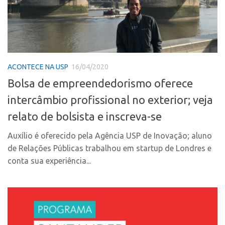
PGI-USP
Inteligência Competitiva
Conexão USP
Editais
Conexão Inter-USP
Pesquisa na USP
Leis e Normas
EMBRAPIIs
ACONTECE NA USP
16/04/2020
Portal do Inventor
CEPIDs
Bolsa de empreendedorismo oferece
Inteligência Competitiva
CEPIX
intercâmbio profissional no exterior; veja
Editais
CPEs
relato de bolsista e inscreva-se
Pesquisa na USP
INCTs
Auxílio é oferecido pela Agência USP de Inovação; aluno
EMBRAPIIs
PRPI/USP
de Relações Públicas trabalhou em startup de Londres e
CEPIDs
InovaUSP
conta sua experiência...
CEPIX
Comunicação
CPEs
Eventos
INCTs
Agenda AUSPIN
PRPI/USP