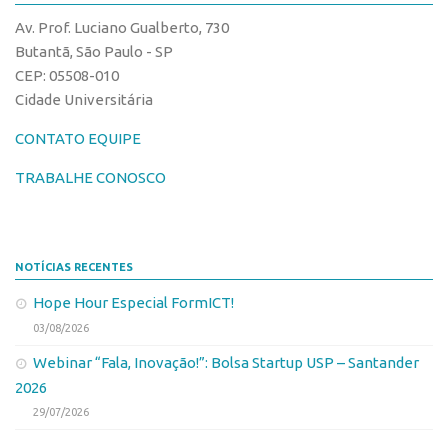
Av. Prof. Luciano Gualberto, 730
CEPIX
Butantã, São Paulo - SP
CPEs
CEP: 05508-010
INCTs
Cidade Universitária
PRPI/USP
CONTATO EQUIPE
InovaUSP
TRABALHE CONOSCO
Comunicação
Eventos
Agenda AUSPIN
NOTÍCIAS RECENTES
Fala Inovação
Hope Hour Especial FormICT!
03/08/2026
Premiações
Webinar “Fala, Inovação!”: Bolsa Startup USP – Santander
Edição 2025
2026
Edição 2021
29/07/2026
Edição 2019