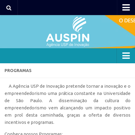
AUSPIN
Portal do Inventor
Hub USP Inovação
Portal de Atendimento
Agência
PROGRAMAS
Institucional
A Agência USP de Inovação pretende tornar a inovação e o
Coordenação
empreendedorismo uma prática constante na Universidade
Polos
de São Paulo. A disseminação da cultura do
empreendedorismo vem alcançando um impacto positivo
Polo Capital
em prol desta caminhada, graças a oferta de diversos
Polo Lorena
incentivos e programas.
Polo Ribeirão Preto
Conheça nossos Programas: