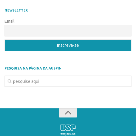
Edição 2017
NEWSLETTER
Inovação em Números
Email
Propriedade Intelectual
Formas de Proteção
Patentes
Marcas
Softwares
PESQUISA NA PÁGINA DA AUSPIN
Cultivares
Desenho Industrial
Buscar Anterioridade
Como solicitar
Portal do Inventor
VPI – Vocação para Inovação