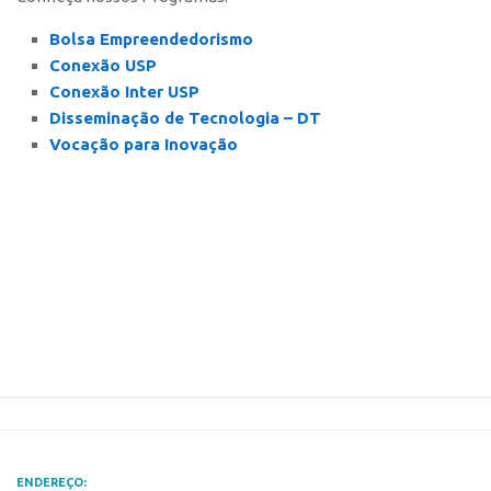
Polo São Carlos
Bolsa Empreendedorismo
Programas
Conexão USP
Conexão Inter USP
Bolsa Empreendedorismo
Disseminação de Tecnologia – DT
Bolsa Startup USP
Vocação para Inovação
PGI-USP
Conexão USP
Conexão Inter-USP
Leis e Normas
Portal do Inventor
Inteligência Competitiva
Editais
Pesquisa na USP
EMBRAPIIs
ENDEREÇO:
CEPIDs