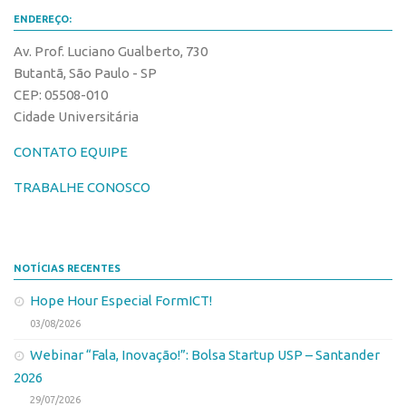
Edição 2017
ENDEREÇO:
Inovação em Números
Av. Prof. Luciano Gualberto, 730
Butantã, São Paulo - SP
Propriedade Intelectual
CEP: 05508-010
Formas de Proteção
Cidade Universitária
Patentes
CONTATO EQUIPE
Marcas
TRABALHE CONOSCO
Softwares
Cultivares
Desenho Industrial
NOTÍCIAS RECENTES
Buscar Anterioridade
Hope Hour Especial FormICT!
Como solicitar
03/08/2026
Portal do Inventor
Webinar “Fala, Inovação!”: Bolsa Startup USP – Santander
2026
VPI – Vocação para Inovação
29/07/2026