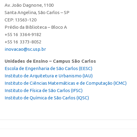
Av. João Dagnone, 1100
CEPIX
Santa Angelina, São Carlos – SP
CEP: 13563-120
CPEs
Prédio da Biblioteca – Bloco A
INCTs
+55 16 3364-9182
PRPI/USP
+55 16 3373-8052
inovacao@sc.usp.br
InovaUSP
Comunicação
Unidades de Ensino – Campus São Carlos
Escola de Engenharia de São Carlos (EESC)
Eventos
Instituto de Arquitetura e Urbanismo (IAU)
Agenda AUSPIN
Instituto de Ciências Matemáticas e de Computação (ICMC)
Instituto de Física de São Carlos (IFSC)
Fala Inovação
Instituto de Química de São Carlos (IQSC)
Premiações
Edição 2025
Edição 2021
Edição 2019