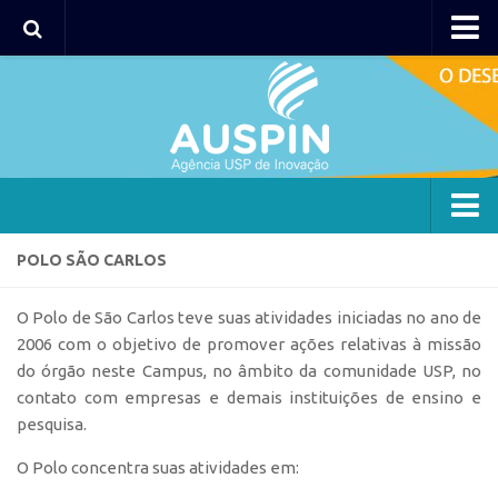
AUSPIN
Portal do Inventor
Hub USP Inovação
Portal de Atendimento
Agência
POLO SÃO CARLOS
Institucional
O Polo de São Carlos teve suas atividades iniciadas no ano de
Coordenação
2006 com o objetivo de promover ações relativas à missão
Polos
do órgão neste Campus, no âmbito da comunidade USP, no
contato com empresas e demais instituições de ensino e
Polo Capital
pesquisa.
Polo Lorena
O Polo concentra suas atividades em:
Polo Ribeirão Preto