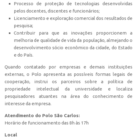
Processo de proteção de tecnologias desenvolvidas
Polo São Carlos
pelos docentes, discentes e funcionários;
Programas
Licenciamento e exploração comercial dos resultados de
pesquisa;
Bolsa Empreendedorismo
Contribuir para que as inovações proporcionem a
Bolsa Startup USP
melhoria de qualidade de vida da população, almejando o
PGI-USP
desenvolvimento sócio econômico da cidade, do Estado
e do País.
Conexão USP
Conexão Inter-USP
Quando contatado por empresas e demais instituições
externas, o Polo apresenta as possíveis formas legais de
Leis e Normas
cooperação, instrui os parceiros sobre a política de
Portal do Inventor
propriedade intelectual da universidade e localiza
pesquisadores atuantes na área do conhecimento de
Inteligência Competitiva
interesse da empresa.
Editais
Atendimento do Polo São Carlos:
Pesquisa na USP
Horário de funcionamento das 8h às 17h
EMBRAPIIs
Local
CEPIDs