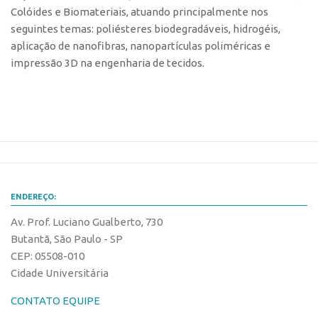
Colóides e Biomateriais, atuando principalmente nos
Banco de Patentes
seguintes temas: poliésteres biodegradáveis, hidrogéis,
Patentes em Destaque
aplicação de nanofibras, nanopartículas poliméricas e
impressão 3D na engenharia de tecidos.
Inteligência Competitiva
Showroom de Tecnologias
Empreendedorismo
Jornada Empreendedora
Bolsas
Bolsa Empreendedorismo
ENDEREÇO:
Bolsa Startup USP
Av. Prof. Luciano Gualberto, 730
Prêmio USP de Empreendedorismo
Butantã, São Paulo - SP
Entidades
CEP: 05508-010
Cidade Universitária
Pesquisa
CONTATO EQUIPE
EMBRAPIIs