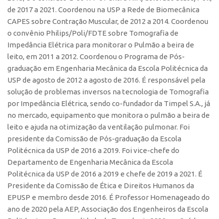
de 2017 a 2021. Coordenou na USP a Rede de Biomecânica
CEPIX
CAPES sobre Contração Muscular, de 2012 a 2014. Coordenou
CPEs
o convênio Philips/Poli/FDTE sobre Tomografia de
Impedância Elétrica para monitorar o Pulmão a beira de
INCTs
leito, em 2011 a 2012. Coordenou o Programa de Pós-
PRPI/USP
graduação em Engenharia Mecânica da Escola Politécnica da
USP de agosto de 2012 a agosto de 2016. É responsável pela
InovaUSP
solução de problemas inversos na tecnologia de Tomografia
Comunicação
por Impedância Elétrica, sendo co-fundador da Timpel S.A., já
Eventos
no mercado, equipamento que monitora o pulmão a beira de
leito e ajuda na otimização da ventilação pulmonar. Foi
Agenda AUSPIN
presidente da Comissão de Pós-graduação da Escola
Fala Inovação
Politécnica da USP de 2016 a 2019. Foi vice-chefe do
Departamento de Engenharia Mecânica da Escola
Premiações
Politécnica da USP de 2016 a 2019 e chefe de 2019 a 2021. É
Edição 2025
Presidente da Comissão de Ética e Direitos Humanos da
Edição 2021
EPUSP e membro desde 2016. É Professor Homenageado do
ano de 2020 pela AEP, Associação dos Engenheiros da Escola
Edição 2019