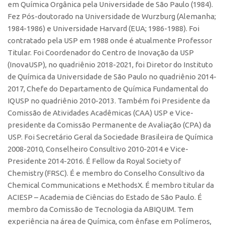
Patrimônio Genético
em Química Orgânica pela Universidade de São Paulo (1984).
Fez Pós-doutorado na Universidade de Wurzburg (Alemanha;
Leis e Normas
1984-1986) e Universidade Harvard (EUA; 1986-1988). Foi
Transferência de Tecnologia
contratado pela USP em 1988 onde é atualmente Professor
Titular. Foi Coordenador do Centro de Inovação da USP
Editais de TT
(InovaUSP), no quadriênio 2018-2021, foi Diretor do Instituto
PD&I
de Química da Universidade de São Paulo no quadriênio 2014-
Convênios
2017, Chefe do Departamento de Química Fundamental do
IQUSP no quadriênio 2010-2013. Também foi Presidente da
Chamamento
Comissão de Atividades Acadêmicas (CAA) USP e Vice-
Parcerias PD&I
presidente da Comissão Permanente de Avaliação (CPA) da
PIPE/FAPESP
USP. Foi Secretário Geral da Sociedade Brasileira de Química
2008-2010, Conselheiro Consultivo 2010-2014 e Vice-
SPRINT
Presidente 2014-2016. É Fellow da Royal Society of
Exceções
Chemistry (FRSC). É e membro do Conselho Consultivo da
Chemical Communications e MethodsX. É membro titular da
Programas
ACIESP – Academia de Ciências do Estado de São Paulo. É
Conexão USP
membro da Comissão de Tecnologia da ABIQUIM. Tem
Conexão Inter-USP
experiência na área de Química, com ênfase em Polímeros,