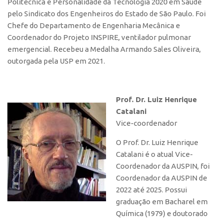
Politécnica e Personalidade da Tecnologia 2020 em Saúde
Edição 2017
pelo Sindicato dos Engenheiros do Estado de São Paulo. Foi
Inovação em Números
Chefe do Departamento de Engenharia Mecânica e
Coordenador do Projeto INSPIRE, ventilador pulmonar
Propriedade Intelectual
emergencial. Recebeu a Medalha Armando Sales Oliveira,
Formas de Proteção
outorgada pela USP em 2021.
Patentes
Marcas
Prof. Dr. Luiz Henrique
Softwares
Catalani
Vice-coordenador
Cultivares
Desenho Industrial
O Prof. Dr. Luiz Henrique
Catalani é o atual Vice-
Buscar Anterioridade
Coordenador da AUSPIN, foi
Como solicitar
Coordenador da AUSPIN de
Portal do Inventor
2022 até 2025.
Possui
graduação em Bacharel em
VPI – Vocação para Inovação
Química (1979) e doutorado