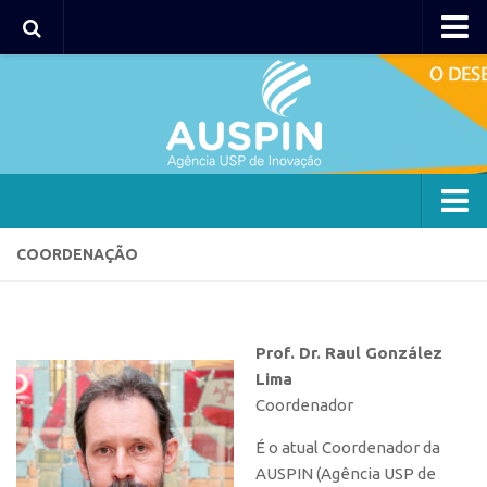
AUSPIN
Portal do Inventor
Hub USP Inovação
Portal de Atendimento
Agência
COORDENAÇÃO
Institucional
Coordenação
Prof. Dr. Raul González
Polos
Lima
Polo Capital
Coordenador
Polo Lorena
É o atual Coordenador da
Polo Ribeirão Preto
AUSPIN (Agência USP de