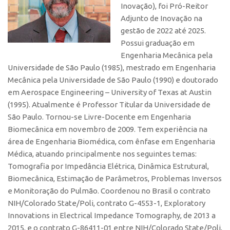
Inovação), foi Pró-Reitor
Polo São Carlos
Adjunto de Inovação na
Programas
gestão de 2022 até 2025.
Bolsa Empreendedorismo
Possui graduação em
Engenharia Mecânica pela
Bolsa Startup USP
Universidade de São Paulo (1985), mestrado em Engenharia
PGI-USP
Mecânica pela Universidade de São Paulo (1990) e doutorado
em Aerospace Engineering – University of Texas at Austin
Conexão USP
(1995). Atualmente é Professor Titular da Universidade de
Conexão Inter-USP
São Paulo. Tornou-se Livre-Docente em Engenharia
Leis e Normas
Biomecânica em novembro de 2009. Tem experiência na
área de Engenharia Biomédica, com ênfase em Engenharia
Portal do Inventor
Médica, atuando principalmente nos seguintes temas:
Inteligência Competitiva
Tomografia por Impedância Elétrica, Dinâmica Estrutural,
Biomecânica, Estimação de Parâmetros, Problemas Inversos
Editais
e Monitoração do Pulmão. Coordenou no Brasil o contrato
Pesquisa na USP
NIH/Colorado State/Poli, contrato G-4553-1, Exploratory
EMBRAPIIs
Innovations in Electrical Impedance Tomography, de 2013 a
2015, e o contrato G-86411-01 entre NIH/Colorado State/Poli,
CEPIDs