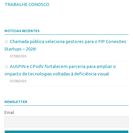
CEPIDs
TRABALHE CONOSCO
CEPIX
CPEs
NOTÍCIAS RECENTES
INCTs
Chamada pública seleciona gestores para o FIP Conexões
PRPI/USP
Startups – 2026!
InovaUSP
07/08/2026
Eventos
AUSPIN e CPodV fortalecem parceria para ampliar o
Bússola da Inovação
impacto de tecnologias voltadas à deficiência visual
07/08/2026
Agenda AUSPIN
SGE
NEWSLETTER
Fala Inovação (Webinar)
Email
SciBiz