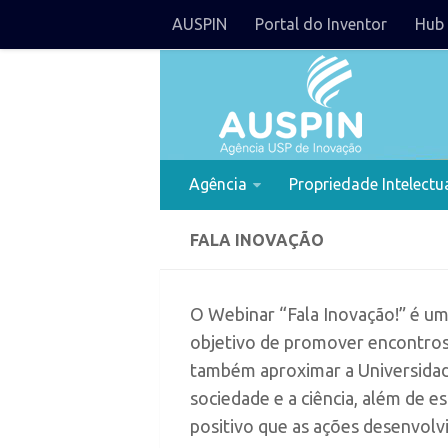
AUSPIN
Portal do Inventor
Hub 
Agência
Propriedade Intelectu
FALA INOVAÇÃO
O Webinar “Fala Inovação!” é u
objetivo de promover encontros 
também aproximar a Universidad
sociedade e a ciência, além de 
positivo que as ações desenvol