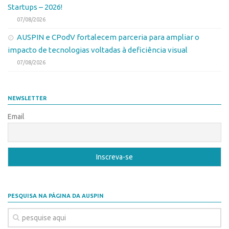
Patrimônio Genético
Startups – 2026!
Leis e Normas
07/08/2026
Transferência de Tecnologia
AUSPIN e CPodV fortalecem parceria para ampliar o
impacto de tecnologias voltadas à deficiência visual
Editais de TT
07/08/2026
PD&I
Convênios
NEWSLETTER
Chamamento
Email
Parcerias PD&I
PIPE/FAPESP
SPRINT
Exceções
Programas
PESQUISA NA PÁGINA DA AUSPIN
Conexão USP
Conexão Inter-USP