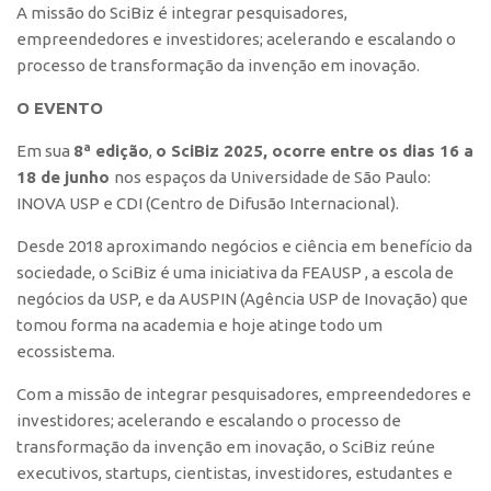
A missão do SciBiz é integrar pesquisadores,
Polo São Carlos
empreendedores e investidores; acelerando e escalando o
Programas
processo de transformação da invenção em inovação.
Bolsa Empreendedorismo
O EVENTO
Bolsa Startup USP
Em sua
8ª edição
,
o SciBiz 2025, ocorre entre os dias 16 a
PGI-USP
18 de junho ​
nos espaços da Universidade de São Paulo:
Conexão USP
INOVA USP e CDI (Centro de Difusão Internacional). ​
Conexão Inter-USP
Desde 2018 aproximando negócios e ciência em benefício da
sociedade, o​ SciBiz é uma iniciativa da FEAUSP , a escola de
Leis e Normas
negócios da USP, e da AUSPIN (Agência USP de Inovação) que
Portal do Inventor
tomou​ forma na academia e hoje atinge todo um
Inteligência Competitiva
ecossistema. ​
Editais
Com a missão de integrar pesquisadores, empreendedores e
Pesquisa na USP
investidores; acelerando e escalando o processo de
transformação da invenção em inovação,​ o SciBiz reúne
EMBRAPIIs
executivos, startups, cientistas, investidores, estudantes e
CEPIDs