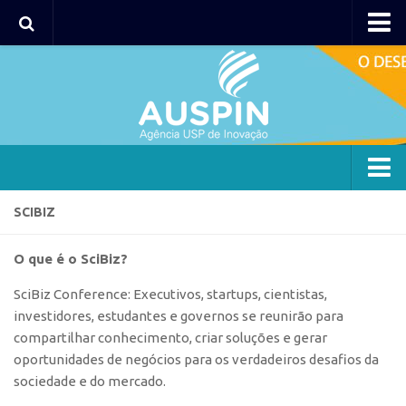
AUSPIN
Portal do Inventor
Hub USP Inovação
Portal de Atendimento
Agência
SCIBIZ
Institucional
O que é o SciBiz?
Coordenação
SciBiz Conference: Executivos, startups, cientistas,
Polos
investidores, estudantes e governos se reunirão para
Polo Capital
compartilhar conhecimento, criar soluções e gerar
oportunidades de negócios para os verdadeiros desafios da
Polo Lorena
sociedade e do mercado.
Polo Ribeirão Preto