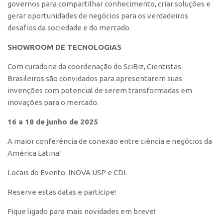
governos para compartilhar conhecimento, criar soluções e
gerar oportunidades de​ negócios para os verdadeiros
CEPIX
desafios da sociedade e do mercado.​
CPEs
SHOWROOM DE TECNOLOGIAS​
INCTs
PRPI/USP
Com curadoria da coordenação do SciBiz, Cientistas
Brasileiros são convidados para apresentarem suas
InovaUSP
invenções com potencial de serem transformadas em
Comunicação
inovações para o mercado.
Eventos
16 a 18 de junho de 2025
Agenda AUSPIN
A maior conferência de conexão entre ciência e negócios da
Fala Inovação
América Latina!
Premiações
Locais do Evento: INOVA USP e CDI.
Edição 2025
Reserve estas datas e participe!
Edição 2021
Fique ligado para mais novidades em breve!
Edição 2019