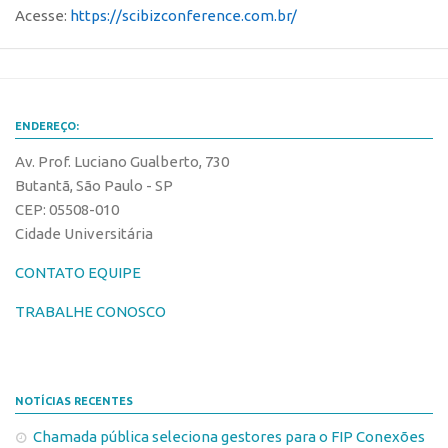
Acesse:
https://scibizconference.com.br/
Edição 2017
Inovação em Números
Propriedade Intelectual
Formas de Proteção
ENDEREÇO:
Patentes
Av. Prof. Luciano Gualberto, 730
Butantã, São Paulo - SP
Marcas
CEP: 05508-010
Softwares
Cidade Universitária
Cultivares
CONTATO EQUIPE
Desenho Industrial
TRABALHE CONOSCO
Buscar Anterioridade
Como solicitar
Portal do Inventor
NOTÍCIAS RECENTES
VPI – Vocação para Inovação
Chamada pública seleciona gestores para o FIP Conexões