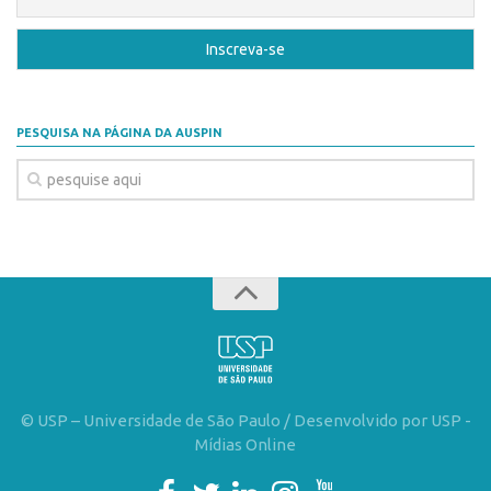
Banco de Patentes
Patentes em Destaque
Inteligência Competitiva
Showroom de Tecnologias
PESQUISA NA PÁGINA DA AUSPIN
Empreendedorismo
Jornada Empreendedora
Bolsas
Bolsa Empreendedorismo
Bolsa Startup USP
Prêmio USP de Empreendedorismo
Entidades
© USP – Universidade de São Paulo / Desenvolvido por USP -
Pesquisa
Mídias Online
EMBRAPIIs