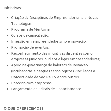
Iniciativas:
CEPIX
CPEs
Criação de Disciplinas de Empreendorismo e Novas
Tecnologias;
INCTs
Programa de Mentoria;
PRPI/USP
Cursos de capacitação;
InovaUSP
Imersão em empreendedorismo e inovação;
Promoção de eventos;
Comunicação
Reconhecimento das iniciativas discentes como
Eventos
empresas juniores, núcleos e ligas empreendedoras;
Apoio na governança de habitats de inovação
Agenda AUSPIN
(incubadoras e parques tecnológicos) vinculados à
Fala Inovação
Universidade de São Paulo, entre outros.
Premiações
Parceria com empresas;
Lançamento de Editais de Financiamento
Edição 2025
Edição 2021
Edição 2019
O QUE OFERECEMOS?