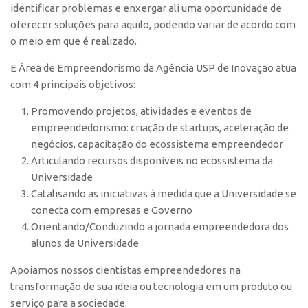
identificar problemas e enxergar ali uma oportunidade de
Polo São Carlos
oferecer soluções para aquilo, podendo variar de acordo com
Programas
o meio em que é realizado.
Bolsa Empreendedorismo
E Área de Empreendorismo da Agência USP de Inovação atua
Bolsa Startup USP
com 4 principais objetivos:
PGI-USP
Promovendo projetos, atividades e eventos de
Conexão USP
empreendedorismo: criação de startups, aceleração de
negócios, capacitação do ecossistema empreendedor
Conexão Inter-USP
Articulando recursos disponíveis no ecossistema da
Leis e Normas
Universidade
Catalisando as iniciativas à medida que a Universidade se
Portal do Inventor
conecta com empresas e Governo
Inteligência Competitiva
Orientando/Conduzindo
a jornada empreendedora dos
Editais
alunos da Universidade
Pesquisa na USP
Apoiamos nossos cientistas empreendedores na
EMBRAPIIs
transformação de sua ideia ou tecnologia em um produto ou
serviço para a sociedade.
CEPIDs