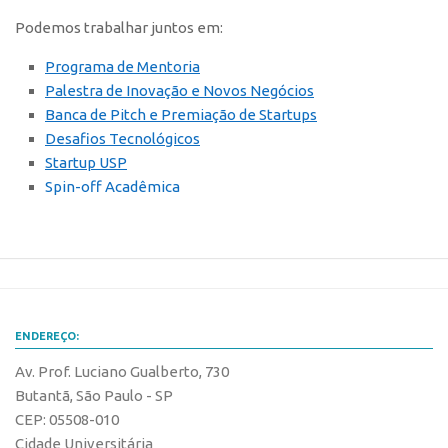
Edição 2017
Podemos trabalhar juntos em:
Inovação em Números
Programa de Mentoria
Propriedade Intelectual
Palestra de Inovação e Novos Negócios
Banca de Pitch e Premiação de Startups
Formas de Proteção
Desafios Tecnológicos
Patentes
Startup USP
Spin-off Acadêmica
Marcas
Softwares
Cultivares
Desenho Industrial
Buscar Anterioridade
ENDEREÇO:
Como solicitar
Av. Prof. Luciano Gualberto, 730
Portal do Inventor
Butantã, São Paulo - SP
VPI – Vocação para Inovação
CEP: 05508-010
Cidade Universitária