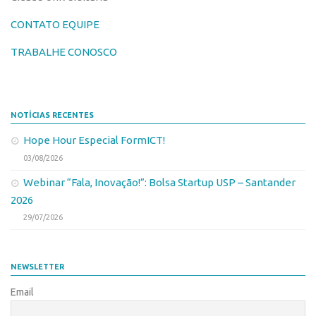
Patrimônio Genético
CONTATO EQUIPE
Leis e Normas
Transferência de Tecnologia
TRABALHE CONOSCO
Editais de TT
PD&I
NOTÍCIAS RECENTES
Convênios
Hope Hour Especial FormICT!
Chamamento
03/08/2026
Parcerias PD&I
Webinar “Fala, Inovação!”: Bolsa Startup USP – Santander
PIPE/FAPESP
2026
SPRINT
29/07/2026
Exceções
Programas
NEWSLETTER
Conexão USP
Email
Conexão Inter-USP