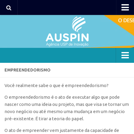
AUSPIN
Portal do Inventor
Hub USP Inovação
Portal de Atendimento
Agência
EMPREENDEDORISMO
Institucional
Você realmente sabe o que é empreendedorismo?
Coordenação
O empreendedorismo é o ato de executar algo que pode
Polos
nascer como uma ideia ou projeto, mas que visa se tornar um
Polo Capital
novo negócio ou até mesmo uma mudança em um negócio
pré-existente.
É tirar a teoria do papel.
Polo Lorena
Polo Ribeirão Preto
O ato de empreender vem justamente da capacidade de