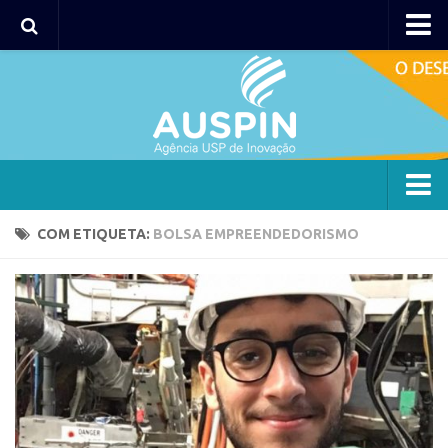
Agency
Agência
Institucional
Coordenação
Polos
Agency
COM ETIQUETA:
BOLSA EMPREENDEDORISMO
Polo Capital
Agência
Polo Lorena
Institucional
Polo Ribeirão Preto
Coordenação
Polo São Carlos
Polos
Programas
Polo Capital
Bolsa 2025
Polo Lorena
Startup USP