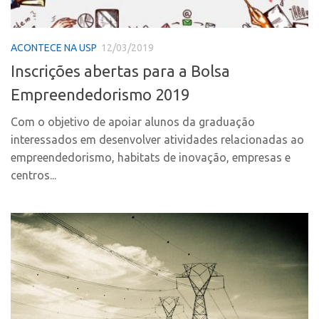
CPEs
Comunicação
CEPIDs
Eventos
ACONTECE NA USP
12/03/2019
INCTs
Agenda AUSPIN
Inscrições abertas para a Bolsa
PRPI/USP
Fala Inovação
Empreendedorismo 2019
InovaUSP
Premiações
Comunicação
Com o objetivo de apoiar alunos da graduação
Edição 2017
interessados em desenvolver atividades relacionadas ao
Eventos
Edição 2019
empreendedorismo, habitats de inovação, empresas e
Agenda AUSPIN
Edição 2021
centros...
Fala Inovação
Inovação em Números
Premiações
AUSPIN
Edição 2017
Destaques do Mês
Edição 2019
Agência
Edição 2021
Institucional
Inovação em Números