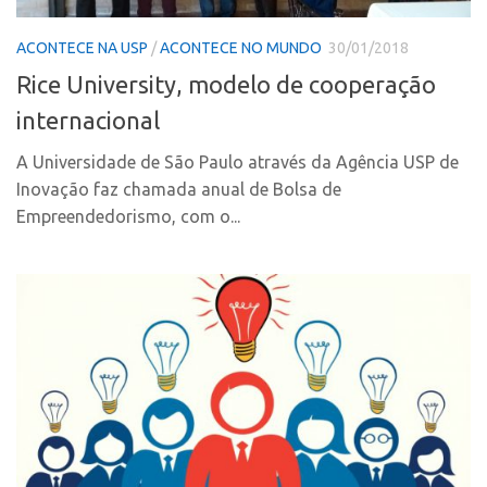
Fala Inovação
InovaUSP
Premiações
ACONTECE NA USP
/
ACONTECE NO MUNDO
30/01/2018
Comunicação
Edição 2025
Rice University, modelo de cooperação
Eventos
Edição 2021
internacional
Agenda AUSPIN
Edição 2019
A Universidade de São Paulo através da Agência USP de
Fala Inovação
Edição 2017
Inovação faz chamada anual de Bolsa de
Premiações
Empreendedorismo, com o...
Inovação em Números
Edição 2025
Portal do Inventor
Edição 2021
Hub USP Inovação
Edição 2019
Portal de Atendimento
Edição 2017
Propriedade Intelectual
Inovação em Números
Formas de Proteção
Portal do Inventor
Patentes
Hub USP Inovação