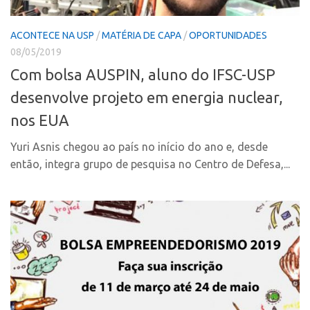
Polo Ribeirão Preto
Conexão USP
ACONTECE NA USP
/
MATÉRIA DE CAPA
/
OPORTUNIDADES
Polo São Carlos
Conexão Inter-USP
08/05/2019
Programas
Leis e Normas
Com bolsa AUSPIN, aluno do IFSC-USP
Bolsa 2025
Portal do Inventor
desenvolve projeto em energia nuclear,
Startup USP
Inteligência Competitiva
nos EUA
Conexão USP
Chamamento
Yuri Asnis chegou ao país no início do ano e, desde
Conexão Inter-USP
Pesquisa na USP
então, integra grupo de pesquisa no Centro de Defesa,...
Leis e Normas
EMBRAPIIs
Portal do Inventor
CPEs
Inteligência Competitiva
CEPIDs
Chamamento
INCTs
Pesquisa na USP
PRPI/USP
EMBRAPIIs
InovaUSP