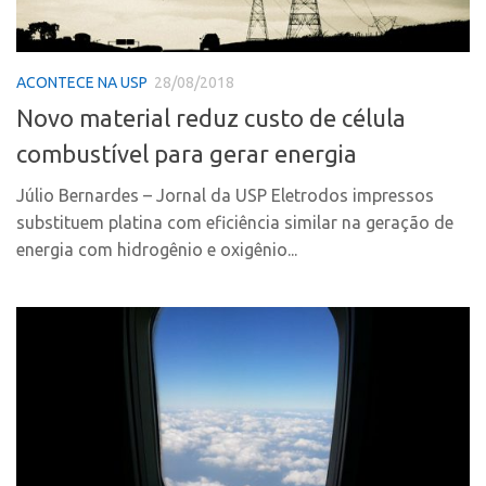
Coordenação
AUSPIN
Polos
Destaques do Mês
Polo Capital
ACONTECE NA USP
28/08/2018
Agência
Polo Lorena
Novo material reduz custo de célula
Institucional
Polo Ribeirão Preto
combustível para gerar energia
Coordenação
Polo São Carlos
Júlio Bernardes – Jornal da USP Eletrodos impressos
Polos
Programas
substituem platina com eficiência similar na geração de
energia com hidrogênio e oxigênio...
Polo Capital
Bolsa Empreendedorismo
Polo Lorena
Bolsa Startup USP
Polo Ribeirão Preto
PGI-USP
Polo São Carlos
Conexão USP
Programas
Conexão Inter-USP
Bolsa Empreendedorismo
Leis e Normas
Bolsa Startup USP
Portal do Inventor