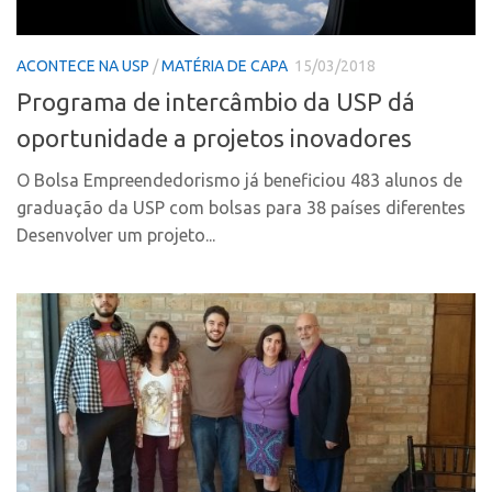
PGI-USP
Inteligência Competitiva
Conexão USP
Editais
ACONTECE NA USP
/
MATÉRIA DE CAPA
15/03/2018
Conexão Inter-USP
Pesquisa na USP
Programa de intercâmbio da USP dá
Leis e Normas
EMBRAPIIs
oportunidade a projetos inovadores
Portal do Inventor
CEPIDs
O Bolsa Empreendedorismo já beneficiou 483 alunos de
Inteligência Competitiva
CEPIX
graduação da USP com bolsas para 38 países diferentes
Editais
Desenvolver um projeto...
CPEs
Pesquisa na USP
INCTs
EMBRAPIIs
PRPI/USP
CEPIDs
InovaUSP
CEPIX
Comunicação
CPEs
Eventos
INCTs
Agenda AUSPIN
PRPI/USP