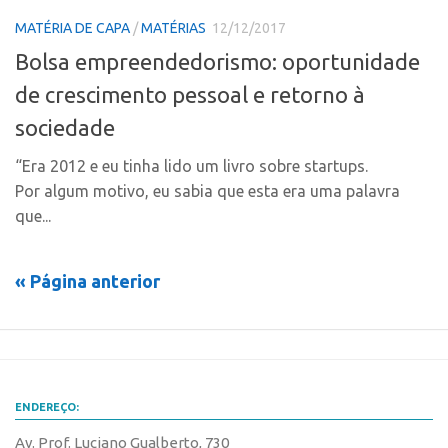
Marcas
Portal de Atendimento
MATÉRIA DE CAPA
/
MATÉRIAS
12/12/2017
Softwares
Bolsa empreendedorismo: oportunidade
Propriedade Intelectual
Cultivares
de crescimento pessoal e retorno à
Formas de Proteção
Desenho Industrial
sociedade
Patentes
Buscar Anterioridade
Marcas
“Era 2012 e eu tinha lido um livro sobre startups.
Como solicitar
Por algum motivo, eu sabia que esta era uma palavra
Softwares
Portal do Inventor
que...
Cultivares
VPI – Vocação para Inovação
Desenho Industrial
Patrimônio Genético
« Página anterior
Buscar Anterioridade
Leis e Normas
Como solicitar
Propriedade Intelectual
Portal do Inventor
Formas de Proteção
VPI – Vocação para Inovação
Patentes
ENDEREÇO:
Patrimônio Genético
Marcas
Av. Prof. Luciano Gualberto, 730