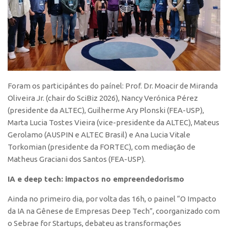
Patrimônio Genético
Leis e Normas
Transferência de Tecnologia
Editais de TT
PD&I
Foram os participántes do paínel: Prof. Dr. Moacir de Miranda
Convênios
Oliveira Jr. (chair do SciBiz 2026), Nancy Verónica Pérez
Chamamento
(presidente da ALTEC), Guilherme Ary Plonski (FEA-USP),
Parcerias PD&I
Marta Lucia Tostes Vieira (vice-presidente da ALTEC), Mateus
Gerolamo (AUSPIN e ALTEC Brasil) e Ana Lucia Vitale
PIPE/FAPESP
Torkomian (presidente da FORTEC), com mediação de
SPRINT
Matheus Graciani dos Santos (FEA-USP).
Exceções
IA e deep tech: impactos no empreendedorismo
Programas
Ainda no primeiro dia, por volta das 16h, o painel “O Impacto
Conexão USP
da IA na Gênese de Empresas Deep Tech”, coorganizado com
Conexão Inter-USP
o Sebrae for Startups, debateu as transformações