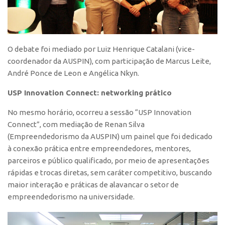
CEPIDs
CEPIX
CPEs
O debate foi mediado por Luiz Henrique Catalani (vice-
INCTs
coordenador da AUSPIN), com participação de Marcus Leite,
PRPI/USP
André Ponce de Leon e Angélica Nkyn.
InovaUSP
USP Innovation Connect: networking prático
Eventos
No mesmo horário, ocorreu a sessão “USP Innovation
Connect”, com mediação de Renan Silva
Bússola da Inovação
(Empreendedorismo da AUSPIN) um painel que foi dedicado
Agenda AUSPIN
à conexão prática entre empreendedores, mentores,
SGE
parceiros e público qualificado, por meio de apresentações
rápidas e trocas diretas, sem caráter competitivo, buscando
Fala Inovação (Webinar)
maior interação e práticas de alavancar o setor de
SciBiz
empreendedorismo na universidade.