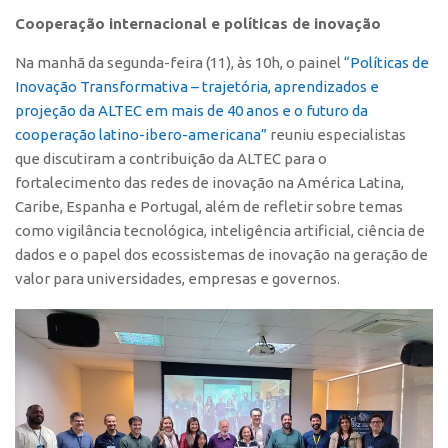
Edição 2017
Cooperação internacional e políticas de inovação
Inovação em Números
Na manhã da segunda-feira (11), às 10h, o painel
“Políticas de
Propriedade Intelectual
Inovação Transformativa – trajetória, aprendizados e
projeção da ALTEC em mais de 40 anos e o futuro da
Formas de Proteção
cooperação latino-ibero-americana”
reuniu especialistas
Patentes
que discutiram a contribuição da ALTEC para o
fortalecimento das redes de inovação na América Latina,
Marcas
Caribe, Espanha e Portugal, além de refletir sobre temas
Softwares
como vigilância tecnológica, inteligência artificial, ciência de
Cultivares
dados e o papel dos ecossistemas de inovação na geração de
valor para universidades, empresas e governos.
Desenho Industrial
Buscar Anterioridade
Como solicitar
Portal do Inventor
VPI – Vocação para Inovação