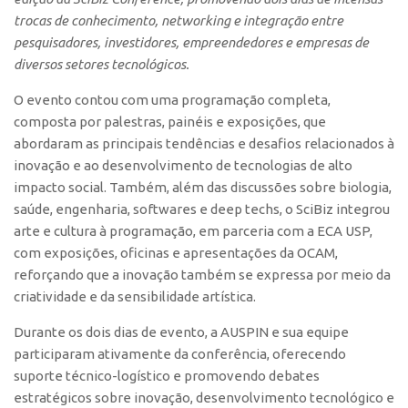
Polo São Carlos
trocas de conhecimento, networking e integração entre
pesquisadores, investidores, empreendedores e empresas de
Programas
diversos setores tecnológicos.
Bolsa Empreendedorismo
O evento contou com uma programação completa,
Bolsa Startup USP
composta por palestras, painéis e exposições, que
PGI-USP
abordaram as principais tendências e desafios relacionados à
inovação e ao desenvolvimento de tecnologias de alto
Conexão USP
impacto social. Também, além das discussões sobre biologia,
Conexão Inter-USP
saúde, engenharia, softwares e deep techs, o SciBiz integrou
Leis e Normas
arte e cultura à programação, em parceria com a ECA USP,
com exposições, oficinas e apresentações da OCAM,
Portal do Inventor
reforçando que a inovação também se expressa por meio da
Inteligência Competitiva
criatividade e da sensibilidade artística.
Editais
Durante os dois dias de evento, a AUSPIN e sua equipe
Pesquisa na USP
participaram ativamente da conferência, oferecendo
suporte técnico-logístico e promovendo debates
EMBRAPIIs
estratégicos sobre inovação, desenvolvimento tecnológico e
CEPIDs