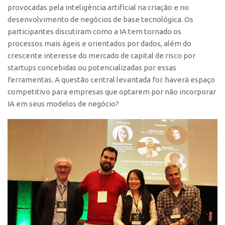
provocadas pela inteligência artificial na criação e no
Banco de Patentes
desenvolvimento de negócios de base tecnológica. Os
Patentes em Destaque
participantes discutiram como a IA tem tornado os
processos mais ágeis e orientados por dados, além do
Inteligência Competitiva
crescente interesse do mercado de capital de risco por
Showroom de Tecnologias
startups concebidas ou potencializadas por essas
Empreendedorismo
ferramentas. A questão central levantada foi: haverá espaço
competitivo para empresas que optarem por não incorporar
Jornada Empreendedora
IA em seus modelos de negócio?
Bolsas
Bolsa Empreendedorismo
Bolsa Startup USP
Prêmio USP de Empreendedorismo
Entidades
Pesquisa
EMBRAPIIs