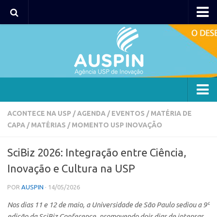
AUSPIN
Portal do Inventor
Hub USP Inovação
Portal de Atendimento
Agência
ACONTECE NA USP
/
AGENDA
/
EVENTOS
/
MATÉRIA DE
CAPA
/
MATÉRIAS
/
MOMENTO USP INOVAÇÃO
Institucional
Coordenação
SciBiz 2026: Integração entre Ciência,
Polos
Inovação e Cultura na USP
Polo Capital
POR
AUSPIN
· 14/05/2026
Polo Lorena
Nos dias 11 e 12 de maio, a Universidade de São Paulo sediou a 9ª
Polo Ribeirão Preto
edição da SciBiz Conference, promovendo dois dias de intensas