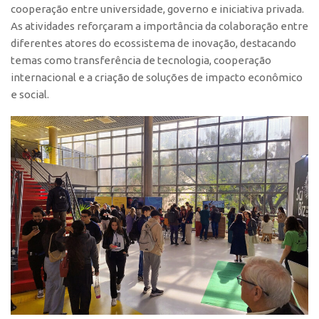
cooperação entre universidade, governo e iniciativa privada.
CEPIX
As atividades reforçaram a importância da colaboração entre
diferentes atores do ecossistema de inovação, destacando
CPEs
temas como transferência de tecnologia, cooperação
INCTs
internacional e a criação de soluções de impacto econômico
PRPI/USP
e social.
InovaUSP
Comunicação
Eventos
Agenda AUSPIN
Fala Inovação
Premiações
Edição 2025
Edição 2021
Edição 2019