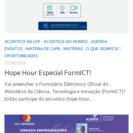
CPEs
Comunicação
CEPIDs
Eventos
INCTs
Agenda AUSPIN
PRPI/USP
Fala Inovação
InovaUSP
ACONTECE NA USP
/
ACONTECE NO MUNDO
/
AGENDA
/
Premiações
EVENTOS
/
MATÉRIA DE CAPA
/
MATÉRIAS
/
O QUE SIGNIFICA?
/
Comunicação
Edição 2017
OPORTUNIDADES
Eventos
Edição 2019
03/08/2026
Agenda AUSPIN
Hope Hour Especial FormICT!
Edição 2021
Fala Inovação
Inovação em Números
Vai preencher o Formulário Eletrônico Oficial do
Premiações
Ministério da Ciência, Tecnologia e Inovação (FormICT)?
AUSPIN
Então participe do encontro Hope Hour...
Edição 2017
Destaques do Mês
Edição 2019
Agência
Edição 2021
Institucional
Inovação em Números