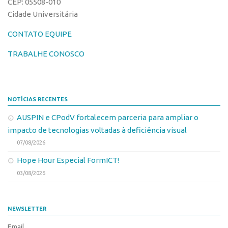
CEP: 05508-010
Chamamento
Cidade Universitária
Transferência de Tecnologia
Parcerias PD&I
CONTATO EQUIPE
Editais de Transferência de Tecnologia
PIPE/FAPESP
PD&I
TRABALHE CONOSCO
SPRINT
Convênios
Exceções
Chamamento
Programas
NOTÍCIAS RECENTES
Parcerias PD&I
Conexão USP
AUSPIN e CPodV fortalecem parceria para ampliar o
PIPE/FAPESP
Conexão Inter-USP
impacto de tecnologias voltadas à deficiência visual
SPRINT
Banco de Patentes
07/08/2026
Exceções
Patentes em Destaque
Hope Hour Especial FormICT!
Programas
Inteligência Competitiva
03/08/2026
Conexão USP
Transferência de Tecnologia
Conexão Inter-USP
Editais de TT
NEWSLETTER
Banco de Patentes
PD&I
Email