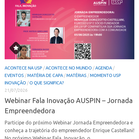
PGI-USP
Inteligência Competitiva
Conexão USP
Editais
Conexão Inter-USP
Pesquisa na USP
Leis e Normas
EMBRAPIIs
Portal do Inventor
CEPIDs
Inteligência Competitiva
CEPIX
Editais
CPEs
ACONTECE NA USP
/
ACONTECE NO MUNDO
/
AGENDA
/
EVENTOS
/
MATÉRIA DE CAPA
/
MATÉRIAS
/
MOMENTO USP
Pesquisa na USP
INCTs
INOVAÇÃO
/
O QUE SIGNIFICA?
EMBRAPIIs
PRPI/USP
21/07/2026
CEPIDs
InovaUSP
Webinar Fala Inovação AUSPIN – Jornada
CEPIX
Comunicação
Empreendedora
CPEs
Eventos
Participe do próximo Webinar Jornada Empreendedora e
INCTs
Agenda AUSPIN
conheça a trajetória do empreendedor Enrique Castellani!
No próximo Webinar Fala, Inovação, o...
PRPI/USP