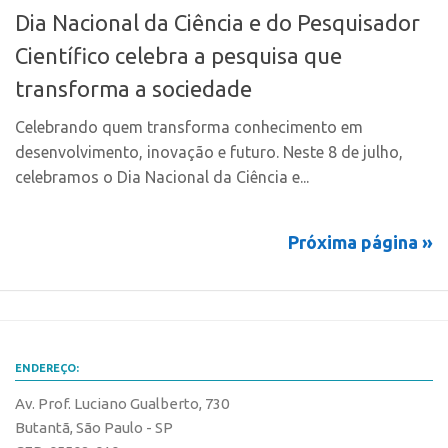
Leis e Normas
Dia Nacional da Ciência e do Pesquisador
Softwares
Propriedade Intelectual
Científico celebra a pesquisa que
Cultivares
Formas de Proteção
transforma a sociedade
Desenho Industrial
Patentes
Buscar Anterioridade
Celebrando quem transforma conhecimento em
Marcas
desenvolvimento, inovação e futuro. Neste 8 de julho,
Como solicitar
celebramos o Dia Nacional da Ciência e...
Softwares
Portal do Inventor
Cultivares
VPI – Vocação para Inovação
Próxima página »
Desenho Industrial
Patrimônio Genético
Buscar Anterioridade
Leis e Normas
Como solicitar
Transferência de Tecnologia
Portal do Inventor
Editais de Transferência de Tecnologia
ENDEREÇO:
VPI – Vocação para Inovação
PD&I
Av. Prof. Luciano Gualberto, 730
Patrimônio Genético
Convênios
Butantã, São Paulo - SP
Leis e Normas