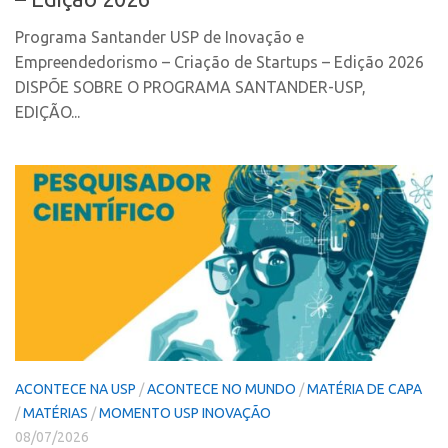
Marcas
Portal de Atendimento
Programa Santander USP de Inovação e
Softwares
Propriedade Intelectual
Empreendedorismo – Criação de Startups – Edição 2026
Cultivares
DISPÕE SOBRE O PROGRAMA SANTANDER-USP,
Formas de Proteção
Desenho Industrial
EDIÇÃO...
Patentes
Buscar Anterioridade
Marcas
Como solicitar
Softwares
Portal do Inventor
Cultivares
VPI – Vocação para Inovação
Desenho Industrial
Patrimônio Genético
Buscar Anterioridade
Leis e Normas
Como solicitar
Propriedade Intelectual
Portal do Inventor
Formas de Proteção
ACONTECE NA USP
/
ACONTECE NO MUNDO
/
MATÉRIA DE CAPA
VPI – Vocação para Inovação
Patentes
/
MATÉRIAS
/
MOMENTO USP INOVAÇÃO
Patrimônio Genético
Marcas
08/07/2026