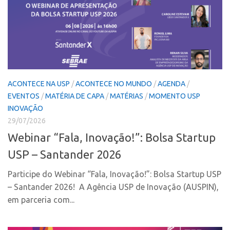
Coordenação
AUSPIN
Polos
Destaques do Mês
Polo Capital
Agência
Polo Lorena
Institucional
Polo Ribeirão Preto
ACONTECE NA USP
/
ACONTECE NO MUNDO
/
AGENDA
/
Coordenação
Polo São Carlos
EVENTOS
/
MATÉRIA DE CAPA
/
MATÉRIAS
/
MOMENTO USP
Polos
Programas
INOVAÇÃO
Polo Capital
29/07/2026
Bolsa Empreendedorismo
Webinar “Fala, Inovação!”: Bolsa Startup
Polo Lorena
Bolsa Startup USP
USP – Santander 2026
Polo Ribeirão Preto
PGI-USP
Polo São Carlos
Conexão USP
Participe do Webinar “Fala, Inovação!”: Bolsa Startup USP
Programas
– Santander 2026! A Agência USP de Inovação (AUSPIN),
Conexão Inter-USP
em parceria com...
Bolsa Empreendedorismo
Leis e Normas
Bolsa Startup USP
Portal do Inventor