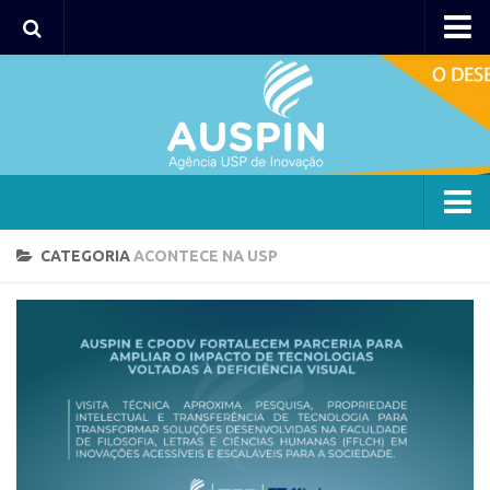
Agency
Agência
Institucional
Coordenação
Polos
Agency
CATEGORIA
ACONTECE NA USP
Polo Capital
Agência
Polo Lorena
Institucional
Polo Ribeirão Preto
Coordenação
Polo São Carlos
Polos
Programas
Polo Capital
Bolsa 2025
Polo Lorena
Startup USP