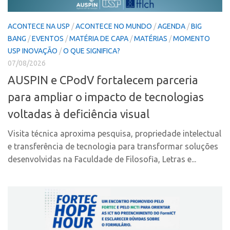
Polo Ribeirão Preto
Conexão USP
ACONTECE NA USP
/
ACONTECE NO MUNDO
/
AGENDA
/
BIG
Polo São Carlos
Conexão Inter-USP
BANG
/
EVENTOS
/
MATÉRIA DE CAPA
/
MATÉRIAS
/
MOMENTO
Programas
Leis e Normas
USP INOVAÇÃO
/
O QUE SIGNIFICA?
Bolsa 2025
07/08/2026
Portal do Inventor
AUSPIN e CPodV fortalecem parceria
Startup USP
Inteligência Competitiva
para ampliar o impacto de tecnologias
Conexão USP
Chamamento
voltadas à deficiência visual
Conexão Inter-USP
Pesquisa na USP
Leis e Normas
EMBRAPIIs
Visita técnica aproxima pesquisa, propriedade intelectual
e transferência de tecnologia para transformar soluções
Portal do Inventor
CPEs
desenvolvidas na Faculdade de Filosofia, Letras e...
Inteligência Competitiva
CEPIDs
Chamamento
INCTs
Pesquisa na USP
PRPI/USP
EMBRAPIIs
InovaUSP