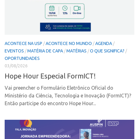
CPEs
Comunicação
CEPIDs
Eventos
INCTs
Agenda AUSPIN
PRPI/USP
Fala Inovação
InovaUSP
ACONTECE NA USP
/
ACONTECE NO MUNDO
/
AGENDA
/
Premiações
EVENTOS
/
MATÉRIA DE CAPA
/
MATÉRIAS
/
O QUE SIGNIFICA?
/
Comunicação
Edição 2017
OPORTUNIDADES
Eventos
Edição 2019
03/08/2026
Agenda AUSPIN
Hope Hour Especial FormICT!
Edição 2021
Fala Inovação
Inovação em Números
Vai preencher o Formulário Eletrônico Oficial do
Premiações
Ministério da Ciência, Tecnologia e Inovação (FormICT)?
AUSPIN
Então participe do encontro Hope Hour...
Edição 2017
Destaques do Mês
Edição 2019
Agência
Edição 2021
Institucional
Inovação em Números