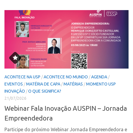
Fala Inovação
InovaUSP
Premiações
Comunicação
Edição 2025
Eventos
Edição 2021
Agenda AUSPIN
Edição 2019
Fala Inovação
Edição 2017
Premiações
Inovação em Números
Edição 2025
Portal do Inventor
ACONTECE NA USP
/
ACONTECE NO MUNDO
/
AGENDA
/
Edição 2021
Hub USP Inovação
EVENTOS
/
MATÉRIA DE CAPA
/
MATÉRIAS
/
MOMENTO USP
Edição 2019
INOVAÇÃO
/
O QUE SIGNIFICA?
Portal de Atendimento
Edição 2017
21/07/2026
Propriedade Intelectual
Webinar Fala Inovação AUSPIN – Jornada
Inovação em Números
Formas de Proteção
Empreendedora
Portal do Inventor
Patentes
Hub USP Inovação
Participe do próximo Webinar Jornada Empreendedora e