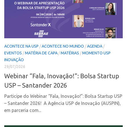
Coordenação
AUSPIN
Polos
Destaques do Mês
Polo Capital
Agência
Polo Lorena
Institucional
Polo Ribeirão Preto
ACONTECE NA USP
/
ACONTECE NO MUNDO
/
AGENDA
/
Coordenação
Polo São Carlos
EVENTOS
/
MATÉRIA DE CAPA
/
MATÉRIAS
/
MOMENTO USP
Polos
Programas
INOVAÇÃO
Polo Capital
29/07/2026
Bolsa Empreendedorismo
Webinar “Fala, Inovação!”: Bolsa Startup
Polo Lorena
Bolsa Startup USP
USP – Santander 2026
Polo Ribeirão Preto
PGI-USP
Polo São Carlos
Conexão USP
Participe do Webinar “Fala, Inovação!”: Bolsa Startup USP
Programas
– Santander 2026! A Agência USP de Inovação (AUSPIN),
Conexão Inter-USP
em parceria com...
Bolsa Empreendedorismo
Leis e Normas
Bolsa Startup USP
Portal do Inventor