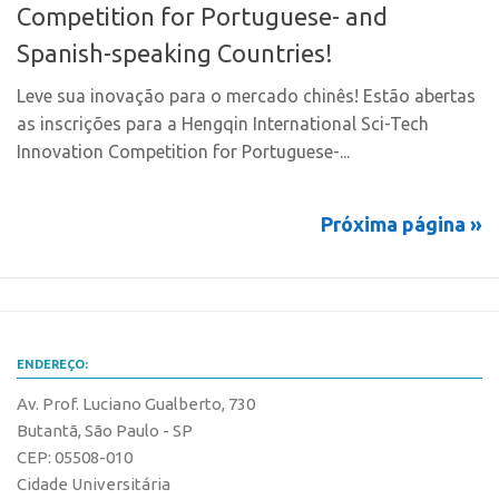
Competition for Portuguese- and
Leis e Normas
Softwares
Spanish-speaking Countries!
Propriedade Intelectual
Cultivares
Formas de Proteção
Leve sua inovação para o mercado chinês! Estão abertas
Desenho Industrial
as inscrições para a Hengqin International Sci-Tech
Patentes
Buscar Anterioridade
Innovation Competition for Portuguese-...
Marcas
Como solicitar
Softwares
Portal do Inventor
Próxima página »
Cultivares
VPI – Vocação para Inovação
Desenho Industrial
Patrimônio Genético
Buscar Anterioridade
Leis e Normas
Como solicitar
Transferência de Tecnologia
ENDEREÇO:
Portal do Inventor
Editais de Transferência de Tecnologia
Av. Prof. Luciano Gualberto, 730
VPI – Vocação para Inovação
Butantã, São Paulo - SP
PD&I
CEP: 05508-010
Patrimônio Genético
Convênios
Cidade Universitária
Leis e Normas