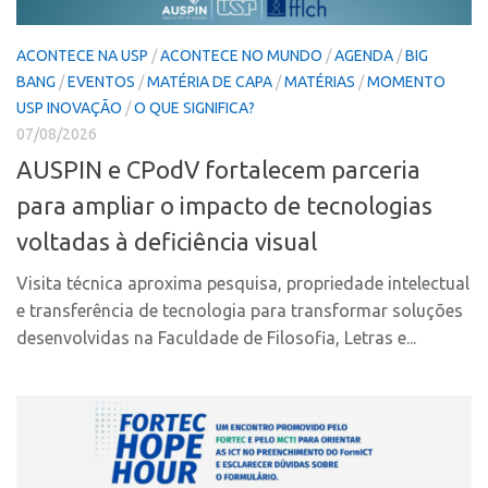
Polo Ribeirão Preto
Conexão USP
ACONTECE NA USP
/
ACONTECE NO MUNDO
/
AGENDA
/
BIG
Polo São Carlos
Conexão Inter-USP
BANG
/
EVENTOS
/
MATÉRIA DE CAPA
/
MATÉRIAS
/
MOMENTO
Programas
Leis e Normas
USP INOVAÇÃO
/
O QUE SIGNIFICA?
Bolsa 2025
07/08/2026
Portal do Inventor
AUSPIN e CPodV fortalecem parceria
Startup USP
Inteligência Competitiva
para ampliar o impacto de tecnologias
Conexão USP
Chamamento
voltadas à deficiência visual
Conexão Inter-USP
Pesquisa na USP
Leis e Normas
EMBRAPIIs
Visita técnica aproxima pesquisa, propriedade intelectual
e transferência de tecnologia para transformar soluções
Portal do Inventor
CPEs
desenvolvidas na Faculdade de Filosofia, Letras e...
Inteligência Competitiva
CEPIDs
Chamamento
INCTs
Pesquisa na USP
PRPI/USP
EMBRAPIIs
InovaUSP