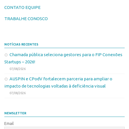
Chamamento
CONTATO EQUIPE
Transferência de Tecnologia
Parcerias PD&I
TRABALHE CONOSCO
Editais de Transferência de Tecnologia
PIPE/FAPESP
PD&I
SPRINT
Convênios
Exceções
NOTÍCIAS RECENTES
Chamamento
Programas
Chamada pública seleciona gestores para o FIP Conexões
Parcerias PD&I
Conexão USP
Startups – 2026!
PIPE/FAPESP
Conexão Inter-USP
07/08/2026
SPRINT
AUSPIN e CPodV fortalecem parceria para ampliar o
Banco de Patentes
impacto de tecnologias voltadas à deficiência visual
Exceções
Patentes em Destaque
07/08/2026
Programas
Inteligência Competitiva
Conexão USP
Transferência de Tecnologia
NEWSLETTER
Conexão Inter-USP
Editais de TT
Email
Banco de Patentes
PD&I