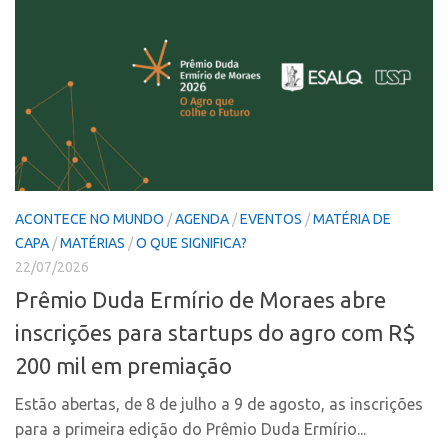
PGI-USP
Inteligência Competitiva
Conexão USP
Editais
Conexão Inter-USP
Pesquisa na USP
Leis e Normas
EMBRAPIIs
Portal do Inventor
CEPIDs
Inteligência Competitiva
CEPIX
Editais
CPEs
ACONTECE NO MUNDO
/
AGENDA
/
EVENTOS
/
MATÉRIA DE
CAPA
/
MATÉRIAS
/
O QUE SIGNIFICA?
Pesquisa na USP
INCTs
22/07/2026
EMBRAPIIs
PRPI/USP
Prêmio Duda Ermírio de Moraes abre
CEPIDs
InovaUSP
inscrições para startups do agro com R$
CEPIX
Comunicação
200 mil em premiação
CPEs
Eventos
Estão abertas, de 8 de julho a 9 de agosto, as inscrições
INCTs
Agenda AUSPIN
para a primeira edição do Prêmio Duda Ermírio...
PRPI/USP