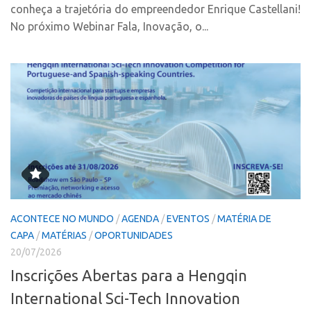
Marcas
conheça a trajetória do empreendedor Enrique Castellani!
Portal de Atendimento
Softwares
No próximo Webinar Fala, Inovação, o...
Propriedade Intelectual
Cultivares
Formas de Proteção
Desenho Industrial
Patentes
Buscar Anterioridade
Marcas
Como solicitar
Softwares
Portal do Inventor
Cultivares
VPI – Vocação para Inovação
Desenho Industrial
Patrimônio Genético
Buscar Anterioridade
Leis e Normas
ACONTECE NO MUNDO
/
AGENDA
/
EVENTOS
/
MATÉRIA DE
Como solicitar
Propriedade Intelectual
CAPA
/
MATÉRIAS
/
OPORTUNIDADES
Portal do Inventor
20/07/2026
Formas de Proteção
Inscrições Abertas para a Hengqin
VPI – Vocação para Inovação
Patentes
International Sci-Tech Innovation
Patrimônio Genético
Marcas