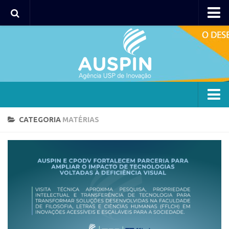
Agency
Agência
Institucional
Coordenação
Polos
Agency
CATEGORIA
MATÉRIAS
Polo Capital
Agência
Polo Lorena
Institucional
Polo Ribeirão Preto
Coordenação
Polo São Carlos
Polos
Programas
Polo Capital
Bolsa 2025
Polo Lorena
Startup USP