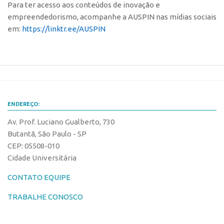
Para ter acesso aos conteúdos de inovação e
CEPIX
empreendedorismo, acompanhe a AUSPIN nas mídias sociais
em:
https://linktr.ee/AUSPIN
CPEs
INCTs
PRPI/USP
InovaUSP
Comunicação
ENDEREÇO:
Eventos
Av. Prof. Luciano Gualberto, 730
Agenda AUSPIN
Butantã, São Paulo - SP
CEP: 05508-010
Fala Inovação
Cidade Universitária
Premiações
CONTATO EQUIPE
Edição 2025
TRABALHE CONOSCO
Edição 2021
Edição 2019