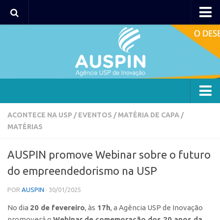
AUSPIN
Portal do Inventor
Hub USP Inovação
Portal de Atendimento
Agência
ACONTECE NA USP
/
EVENTOS
/
MATÉRIA DE CAPA
/
MATÉRIAS
Institucional
Coordenação
AUSPIN promove Webinar sobre o futuro
Polos
do empreendedorismo na USP
Polo Capital
POR
AUSPIN
· 30/01/2025
Polo Lorena
No dia
20 de fevereiro
, às
17h
, a Agência USP de Inovação
Polo Ribeirão Preto
promoverá o
Webinar de comemoração dos 20 anos da