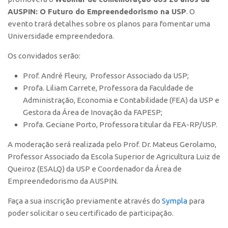
Polo São Carlos
AUSPIN: O Futuro do Empreendedorismo na USP
. O
evento trará detalhes sobre os planos para fomentar uma
Programas
Universidade empreendedora.
Bolsa Empreendedorismo
Os convidados serão:
Bolsa Startup USP
Prof. André Fleury, Professor Associado da USP;
PGI-USP
Profa. Liliam Carrete, Professora da Faculdade de
Conexão USP
Administração, Economia e Contabilidade (FEA) da USP e
Conexão Inter-USP
Gestora da Área de Inovação da FAPESP;
Profa. Geciane Porto, Professora titular da FEA-RP/USP.
Leis e Normas
Portal do Inventor
A moderação será realizada pelo Prof. Dr. Mateus Gerolamo,
Professor Associado da Escola Superior de Agricultura Luiz de
Inteligência Competitiva
Queiroz (ESALQ) da USP e Coordenador da Área de
Editais
Empreendedorismo da AUSPIN.
Pesquisa na USP
Faça a sua inscrição previamente através do
Sympla
para
EMBRAPIIs
poder solicitar o seu certificado de participação.
CEPIDs