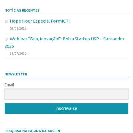
Edição 2017
NOTÍCIAS RECENTES
Inovação em Números
Hope Hour Especial FormICT!
Propriedade Intelectual
03/08/2026
Formas de Proteção
Webinar “Fala, Inovação!”: Bolsa Startup USP – Santander
Patentes
2026
29/07/2026
Marcas
Softwares
NEWSLETTER
Cultivares
Desenho Industrial
Email
Buscar Anterioridade
Como solicitar
Portal do Inventor
VPI – Vocação para Inovação
PESQUISA NA PÁGINA DA AUSPIN