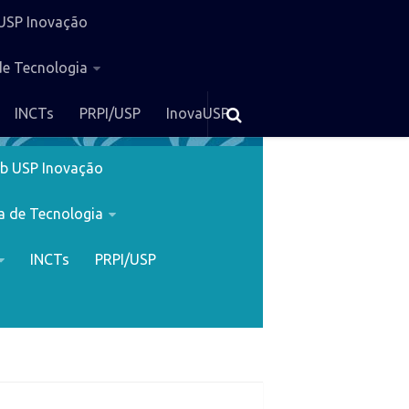
USP Inovação
de Tecnologia
INCTs
PRPI/USP
InovaUSP
b USP Inovação
a de Tecnologia
INCTs
PRPI/USP