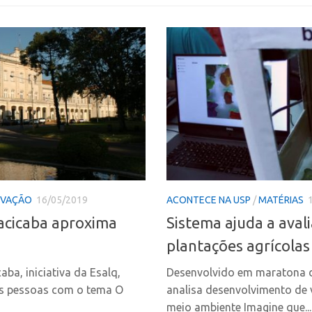
OVAÇÃO
16/05/2019
ACONTECE NA USP
/
MATÉRIAS
cicaba aproxima
Sistema ajuda a ava
plantações agrícolas 
ba, iniciativa da Esalq,
Desenvolvido em maratona d
as pessoas com o tema O
analisa desenvolvimento de
meio ambiente Imagine que...