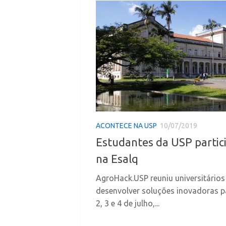
ACONTECE NA USP
10/07/2019
Estudantes da USP parti
na Esalq
AgroHack.USP reuniu universitários
desenvolver soluções inovadoras p
2, 3 e 4 de julho,...