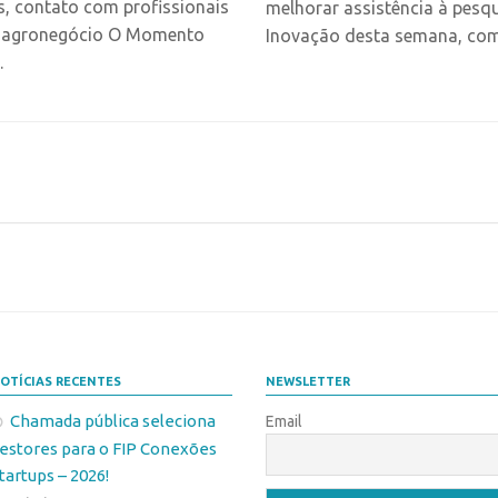
s, contato com profissionais
melhorar assistência à pes
no agronegócio O Momento
Inovação desta semana, com 
.
OTÍCIAS RECENTES
NEWSLETTER
Chamada pública seleciona
Email
estores para o FIP Conexões
tartups – 2026!