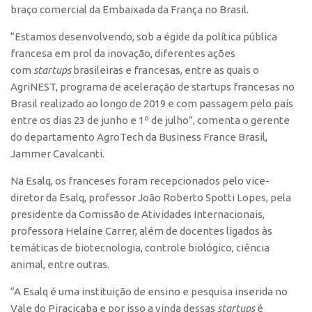
braço comercial da Embaixada da França no Brasil.
CEPIX
“Estamos desenvolvendo, sob a égide da política pública
CPEs
francesa em prol da inovação, diferentes ações
INCTs
com
startups
brasileiras e francesas, entre as quais o
AgriNEST, programa de aceleração de startups francesas no
PRPI/USP
Brasil realizado ao longo de 2019 e com passagem pelo país
InovaUSP
entre os dias 23 de junho e 1º de julho”, comenta o gerente
do departamento AgroTech da Business France Brasil,
Comunicação
Jammer Cavalcanti.
Eventos
Na Esalq, os franceses foram recepcionados pelo vice-
Agenda AUSPIN
diretor da Esalq, professor João Roberto Spotti Lopes, pela
Fala Inovação
presidente da Comissão de Atividades Internacionais,
professora Helaine Carrer, além de docentes ligados às
Premiações
temáticas de biotecnologia, controle biológico, ciência
Edição 2025
animal, entre outras.
Edição 2021
“A Esalq é uma instituição de ensino e pesquisa inserida no
Edição 2019
Vale do Piracicaba e por isso a vinda dessas
startups
é