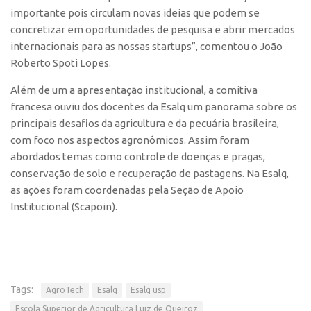
Edição 2017
importante pois circulam novas ideias que podem se
concretizar em oportunidades de pesquisa e abrir mercados
Inovação em Números
internacionais para as nossas startups”, comentou o João
Propriedade Intelectual
Roberto Spoti Lopes.
Formas de Proteção
Além de um a apresentação institucional, a comitiva
francesa ouviu dos docentes da Esalq um panorama sobre os
Patentes
principais desafios da agricultura e da pecuária brasileira,
Marcas
com foco nos aspectos agronômicos. Assim foram
Softwares
abordados temas como controle de doenças e pragas,
conservação de solo e recuperação de pastagens. Na Esalq,
Cultivares
as ações foram coordenadas pela Seção de Apoio
Desenho Industrial
Institucional (Scapoin).
Buscar Anterioridade
Como solicitar
Portal do Inventor
Tags:
VPI – Vocação para Inovação
AgroTech
Esalq
Esalq usp
Escola Superior de Agricultura Luiz de Queiroz