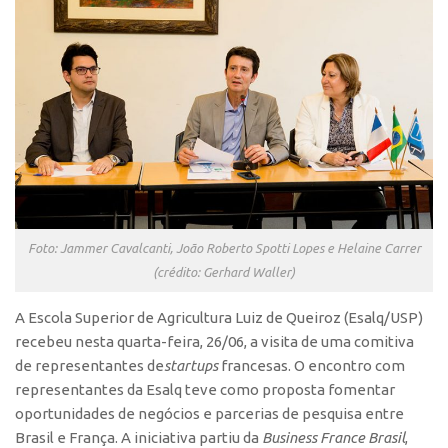
Polo São Carlos
Programas
Bolsa Empreendedorismo
Bolsa Startup USP
PGI-USP
Conexão USP
Conexão Inter-USP
Leis e Normas
Foto: Jammer Cavalcanti, João Roberto Spotti Lopes e Helaine Carrer
(crédito: Gerhard Waller)
Portal do Inventor
Inteligência Competitiva
A Escola Superior de Agricultura Luiz de Queiroz (Esalq/USP)
recebeu nesta quarta-feira, 26/06, a visita de uma comitiva
Editais
de representantes de
startups
francesas. O encontro com
Pesquisa na USP
representantes da Esalq teve como proposta fomentar
oportunidades de negócios e parcerias de pesquisa entre
EMBRAPIIs
Brasil e França. A iniciativa partiu da
Business France Brasil
,
CEPIDs