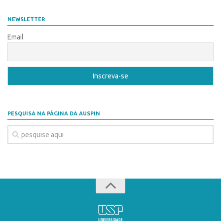
CEPIDs
NEWSLETTER
CEPIX
Email
CPEs
INCTs
PRPI/USP
InovaUSP
Eventos
PESQUISA NA PÁGINA DA AUSPIN
Bússola da Inovação
Agenda AUSPIN
SGE
Fala Inovação (Webinar)
SciBiz