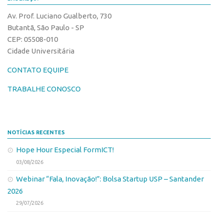
Banco de Patentes
Av. Prof. Luciano Gualberto, 730
Patentes em Destaque
Butantã, São Paulo - SP
CEP: 05508-010
Inteligência Competitiva
Cidade Universitária
Showroom de Tecnologias
CONTATO EQUIPE
Empreendedorismo
TRABALHE CONOSCO
Jornada Empreendedora
Bolsas
Bolsa Empreendedorismo
NOTÍCIAS RECENTES
Bolsa Startup USP
Hope Hour Especial FormICT!
Prêmio USP de Empreendedorismo
03/08/2026
Entidades
Webinar “Fala, Inovação!”: Bolsa Startup USP – Santander
Pesquisa
2026
29/07/2026
EMBRAPIIs