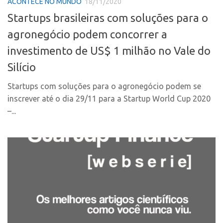
ACONTECE NO MUNDO
18/11/2020
PGI-USP
Inteligência Competitiva
Startups brasileiras com soluções para o
Conexão USP
Editais
agronegócio podem concorrer a
Conexão Inter-USP
Pesquisa na USP
investimento de US$ 1 milhão no Vale do
Leis e Normas
EMBRAPIIs
Silício
Portal do Inventor
CEPIDs
Startups com soluções para o agronegócio podem se
Inteligência Competitiva
CEPIX
inscrever até o dia 29/11 para a Startup World Cup 2020
Editais
CPEs
–...
Pesquisa na USP
INCTs
EMBRAPIIs
PRPI/USP
CEPIDs
InovaUSP
CEPIX
Comunicação
CPEs
Eventos
INCTs
Agenda AUSPIN
PRPI/USP