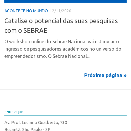
Marcas
Portal de Atendimento
Softwares
ACONTECE NO MUNDO
12/11/2020
Propriedade Intelectual
Catalise o potencial das suas pesquisas
Cultivares
Formas de Proteção
com o SEBRAE
Desenho Industrial
Patentes
Buscar Anterioridade
O workshop online do Sebrae Nacional vai estimular o
Marcas
ingresso de pesquisadores acadêmicos no universo do
Como solicitar
empreendedorismo. O Sebrae Nacional...
Softwares
Portal do Inventor
Cultivares
VPI – Vocação para Inovação
Próxima página »
Desenho Industrial
Patrimônio Genético
Buscar Anterioridade
Leis e Normas
Como solicitar
Propriedade Intelectual
Portal do Inventor
Formas de Proteção
ENDEREÇO:
VPI – Vocação para Inovação
Patentes
Av. Prof. Luciano Gualberto, 730
Patrimônio Genético
Marcas
Butantã, São Paulo - SP