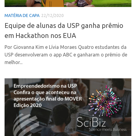
Polo Ribeirão Preto
Conexão USP
MATÉRIA DE CAPA
22/12/2020
Polo São Carlos
Conexão Inter-USP
Equipe de alunas da USP ganha prêmio
Programas
Leis e Normas
em Hackathon nos EUA
Bolsa 2025
Portal do Inventor
Startup USP
Por Giovanna Kim e Lívia Moraes Quatro estudantes da
Inteligência Competitiva
USP desenvolveram o app ABC e ganharam o prêmio de
Conexão USP
Chamamento
melhor...
Conexão Inter-USP
Pesquisa na USP
Leis e Normas
EMBRAPIIs
Portal do Inventor
CPEs
Inteligência Competitiva
CEPIDs
Chamamento
INCTs
Pesquisa na USP
PRPI/USP
EMBRAPIIs
InovaUSP