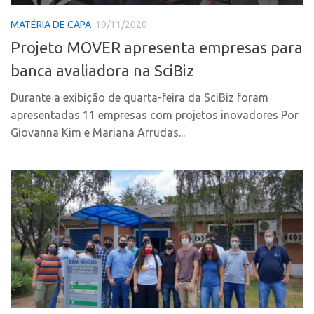
CPEs
Comunicação
MATÉRIA DE CAPA
19/11/2020
CEPIDs
Eventos
Projeto MOVER apresenta empresas para
INCTs
Agenda AUSPIN
banca avaliadora na SciBiz
PRPI/USP
Fala Inovação
InovaUSP
Durante a exibição de quarta-feira da SciBiz foram
Premiações
apresentadas 11 empresas com projetos inovadores Por
Comunicação
Edição 2017
Giovanna Kim e Mariana Arrudas...
Eventos
Edição 2019
Agenda AUSPIN
Edição 2021
Fala Inovação
Inovação em Números
Premiações
AUSPIN
Edição 2017
Destaques do Mês
Edição 2019
Agência
Edição 2021
Institucional
Inovação em Números