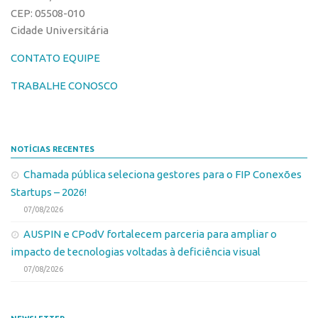
Leis e Normas
CEP: 05508-010
Softwares
Cidade Universitária
Propriedade Intelectual
Cultivares
CONTATO EQUIPE
Formas de Proteção
Desenho Industrial
Patentes
TRABALHE CONOSCO
Buscar Anterioridade
Marcas
Como solicitar
Softwares
Portal do Inventor
NOTÍCIAS RECENTES
Cultivares
VPI – Vocação para Inovação
Chamada pública seleciona gestores para o FIP Conexões
Desenho Industrial
Patrimônio Genético
Startups – 2026!
Buscar Anterioridade
Leis e Normas
07/08/2026
Como solicitar
Transferência de Tecnologia
AUSPIN e CPodV fortalecem parceria para ampliar o
Portal do Inventor
impacto de tecnologias voltadas à deficiência visual
Editais de Transferência de Tecnologia
VPI – Vocação para Inovação
07/08/2026
PD&I
Patrimônio Genético
Convênios
Leis e Normas