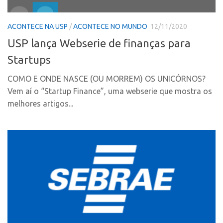
Fala Inovação
InovaUSP
Premiações
ACONTECE NA USP
/
ACONTECE NO MUNDO
12/11/2020
Comunicação
Edição 2025
USP lança Webserie de finanças para
Eventos
Edição 2021
Startups
Agenda AUSPIN
Edição 2019
COMO E ONDE NASCE (OU MORREM) OS UNICÓRNOS?
Fala Inovação
Edição 2017
Vem aí o “Startup Finance”, uma webserie que mostra os
Premiações
Inovação em Números
melhores artigos...
Edição 2025
Portal do Inventor
Edição 2021
Hub USP Inovação
Edição 2019
Portal de Atendimento
Edição 2017
Propriedade Intelectual
Inovação em Números
Formas de Proteção
Portal do Inventor
Patentes
Hub USP Inovação