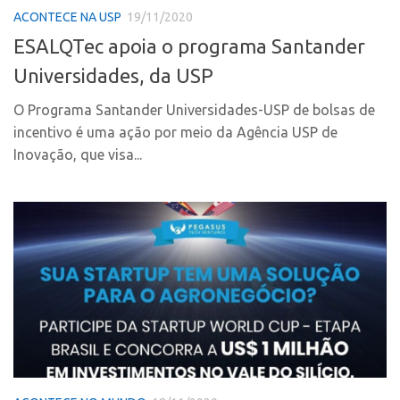
Coordenação
ACONTECE NA USP
19/11/2020
AUSPIN
Polos
ESALQTec apoia o programa Santander
Destaques do Mês
Polo Capital
Universidades, da USP
Agência
Polo Lorena
O Programa Santander Universidades-USP de bolsas de
Institucional
Polo Ribeirão Preto
incentivo é uma ação por meio da Agência USP de
Coordenação
Polo São Carlos
Inovação, que visa...
Polos
Programas
Polo Capital
Bolsa Empreendedorismo
Polo Lorena
Bolsa Startup USP
Polo Ribeirão Preto
PGI-USP
Polo São Carlos
Conexão USP
Programas
Conexão Inter-USP
Bolsa Empreendedorismo
Leis e Normas
Bolsa Startup USP
Portal do Inventor