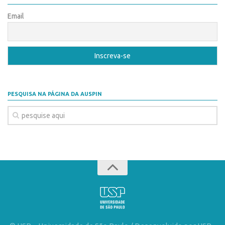
Patrimônio Genético
Email
Leis e Normas
Transferência de Tecnologia
Editais de TT
PD&I
Convênios
PESQUISA NA PÁGINA DA AUSPIN
Chamamento
Parcerias PD&I
PIPE/FAPESP
SPRINT
Exceções
Programas
Conexão USP
Conexão Inter-USP