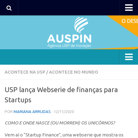
AUSPIN
Portal do Inventor
Hub USP Inovação
Portal de Atendimento
Agência
ACONTECE NA USP
/
ACONTECE NO MUNDO
Institucional
USP lança Webserie de finanças para
Coordenação
Startups
Polos
POR
MARIANA ARRUDAS
· 12/11/2020
Polo Capital
COMO E ONDE NASCE (OU MORREM) OS UNICÓRNOS?
Polo Lorena
Polo Ribeirão Preto
Vem aí o “Startup Finance”, uma webserie que mostra os