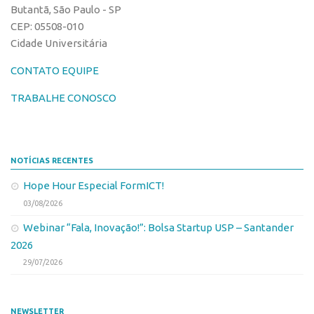
Butantã, São Paulo - SP
Edição 2017
CEP: 05508-010
Inovação em Números
Cidade Universitária
Propriedade Intelectual
CONTATO EQUIPE
Formas de Proteção
TRABALHE CONOSCO
Patentes
Marcas
Softwares
NOTÍCIAS RECENTES
Cultivares
Hope Hour Especial FormICT!
Desenho Industrial
03/08/2026
Buscar Anterioridade
Webinar “Fala, Inovação!”: Bolsa Startup USP – Santander
2026
Como solicitar
29/07/2026
Portal do Inventor
VPI – Vocação para Inovação
NEWSLETTER