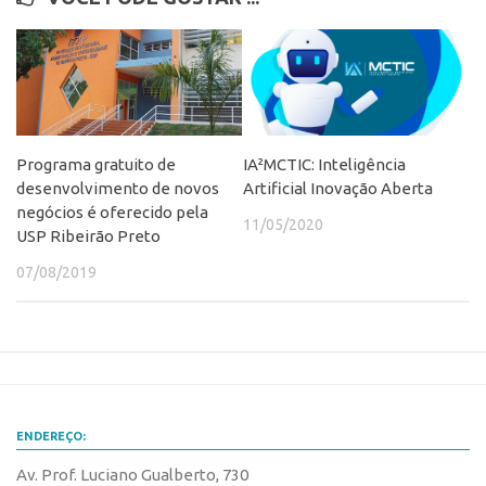
CEPIX
CPEs
INCTs
PRPI/USP
Programa gratuito de
IA²MCTIC: Inteligência
InovaUSP
desenvolvimento de novos
Artificial Inovação Aberta
negócios é oferecido pela
Comunicação
11/05/2020
USP Ribeirão Preto
Eventos
07/08/2019
Agenda AUSPIN
Fala Inovação
Premiações
Edição 2025
Edição 2021
ENDEREÇO:
Edição 2019
Av. Prof. Luciano Gualberto, 730