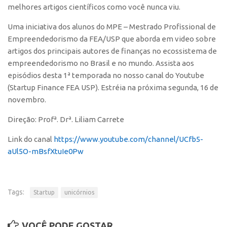
melhores artigos científicos como você nunca viu.
Polo São Carlos
Programas
Uma iniciativa dos alunos do MPE – Mestrado Profissional de
Empreendedorismo da FEA/USP que aborda em video sobre
Bolsa Empreendedorismo
artigos dos principais autores de finanças no ecossistema de
Bolsa Startup USP
empreendedorismo no Brasil e no mundo. Assista aos
episódios desta 1ª temporada no nosso canal do Youtube
PGI-USP
(Startup Finance FEA USP). Estréia na próxima segunda, 16 de
Conexão USP
novembro.
Conexão Inter-USP
Direção: Profª. Drª. Liliam Carrete
Leis e Normas
Link do canal
https://www.youtube.com/
channel/UCfb5-
Portal do Inventor
aUl5O-
mBsfXtuIe0Pw
Inteligência Competitiva
Editais
Tags:
Pesquisa na USP
Startup
unicórnios
EMBRAPIIs
VOCÊ PODE GOSTAR ...
CEPIDs