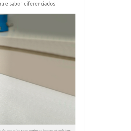
ma e sabor diferenciados
 de cervejas com maiores teores alcoólicos –