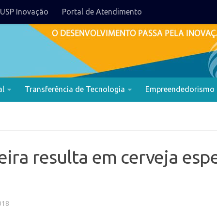
USP Inovação
Portal de Atendimento
al
Transferência de Tecnologia
Empreendedorismo
eira resulta em cerveja espe
018