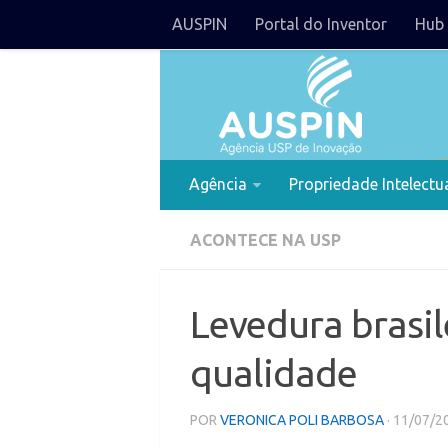
AUSPIN
Portal do Inventor
Hub 
Agência
Propriedade Intelectu
ACONTECE NA USP
Levedura brasil
qualidade
POR
VERONICA POLI BARBOSA
· 11/07/2