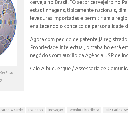
cerveja no Brasil. “O setor cervejeiro no Pa
estas linhagens, tipicamente nacionais, di
leveduras importadas e permitiriam a regio
enaltecendo o conceito de personalidade da
Agora com pedido de patente já registrado 
Propriedade Intelectual, o trabalho está e
negócios com auxílio da Agência USP de In
Caio Albuquerque / Assessoria de Comunic
lock via
0
icardo Alcarde
Esalq usp
inovação
Levedura brasileira
Luiz Carlos Ba