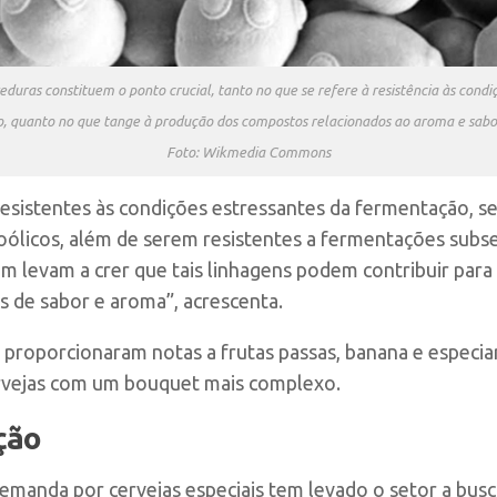
duras constituem o ponto crucial, tanto no que se refere à resistência às cond
quanto no que tange à produção dos compostos relacionados ao aroma e sabor 
Foto: Wikmedia Commons
resistentes às condições estressantes da fermentação, s
oólicos, além de serem resistentes a fermentações subs
m levam a crer que tais linhagens podem contribuir para
s de sabor e aroma”, acrescenta.
 proporcionaram notas a frutas passas, banana e especi
ervejas com um
bouquet
mais complexo.
ção
demanda por cervejas especiais tem levado o setor a bus