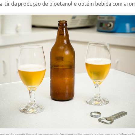
partir da produção de bioetanol e obtém bebida com aro
stentes às condições estressantes da fermentação, sendo aptas para a elaboração