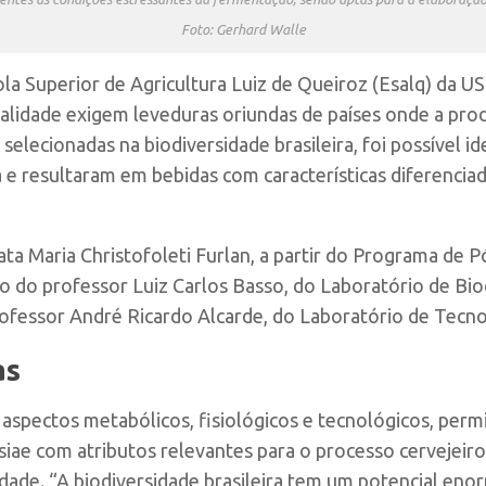
Foto: Gerhard Walle
la Superior de Agricultura Luiz de Queiroz (Esalq) da 
alidade exigem leveduras oriundas de países onde a pro
s selecionadas na biodiversidade brasileira, foi possível i
a e resultaram em bebidas com características diferenci
nata Maria Christofoleti Furlan, a partir do Programa de
ão do professor Luiz Carlos Basso, do Laboratório de Bi
ofessor André Ricardo Alcarde, do Laboratório de Tecno
as
aspectos metabólicos, fisiológicos e tecnológicos, perm
siae
com atributos relevantes para o processo cervejeir
lidade. “A biodiversidade brasileira tem um potencial en