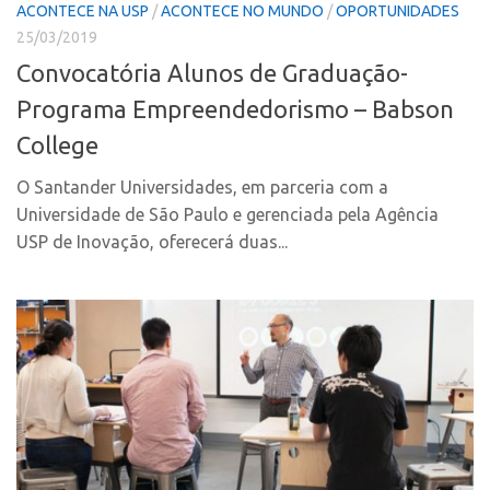
Coordenação
ACONTECE NA USP
/
ACONTECE NO MUNDO
/
OPORTUNIDADES
AUSPIN
25/03/2019
Polos
Destaques do Mês
Convocatória Alunos de Graduação-
Polo Capital
Agência
Programa Empreendedorismo – Babson
Polo Lorena
College
Institucional
Polo Ribeirão Preto
Coordenação
Polo São Carlos
O Santander Universidades, em parceria com a
Universidade de São Paulo e gerenciada pela Agência
Polos
Programas
USP de Inovação, oferecerá duas...
Polo Capital
Bolsa Empreendedorismo
Polo Lorena
Bolsa Startup USP
Polo Ribeirão Preto
PGI-USP
Polo São Carlos
Conexão USP
Programas
Conexão Inter-USP
Bolsa Empreendedorismo
Leis e Normas
Bolsa Startup USP
Portal do Inventor