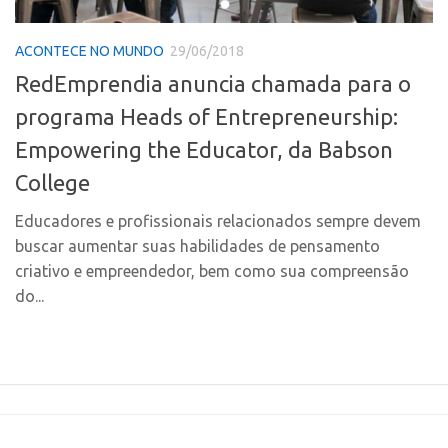
PGI-USP
Inteligência Competitiva
Conexão USP
ACONTECE NO MUNDO
29/06/2018
Editais
RedEmprendia anuncia chamada para o
Conexão Inter-USP
Pesquisa na USP
programa Heads of Entrepreneurship:
Leis e Normas
EMBRAPIIs
Empowering the Educator, da Babson
Portal do Inventor
CEPIDs
College
Inteligência Competitiva
CEPIX
Editais
CPEs
Educadores e profissionais relacionados sempre devem
buscar aumentar suas habilidades de pensamento
Pesquisa na USP
INCTs
criativo e empreendedor, bem como sua compreensão
EMBRAPIIs
PRPI/USP
do...
CEPIDs
InovaUSP
CEPIX
Comunicação
CPEs
Eventos
INCTs
Agenda AUSPIN
PRPI/USP