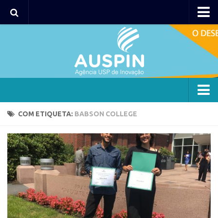
Agency
Agência
Institucional
Coordenação
Polos
Agency
COM ETIQUETA:
BABSON COLLEGE
Polo Capital
Agência
Polo Lorena
Institucional
Polo Ribeirão Preto
Coordenação
Polo São Carlos
Polos
Programas
Polo Capital
Bolsa 2025
Polo Lorena
Startup USP