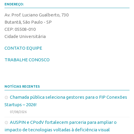
Fala Inovação
ENDEREÇO:
InovaUSP
Premiações
Av. Prof. Luciano Gualberto, 730
Comunicação
Edição 2025
Butantã, São Paulo - SP
Eventos
CEP: 05508-010
Edição 2021
Cidade Universitária
Agenda AUSPIN
Edição 2019
CONTATO EQUIPE
Fala Inovação
Edição 2017
Premiações
TRABALHE CONOSCO
Inovação em Números
Edição 2025
Portal do Inventor
Edição 2021
Hub USP Inovação
NOTÍCIAS RECENTES
Edição 2019
Portal de Atendimento
Chamada pública seleciona gestores para o FIP Conexões
Edição 2017
Propriedade Intelectual
Startups – 2026!
Inovação em Números
07/08/2026
Formas de Proteção
Portal do Inventor
AUSPIN e CPodV fortalecem parceria para ampliar o
Patentes
Hub USP Inovação
impacto de tecnologias voltadas à deficiência visual