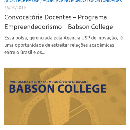
ACONTECE NA USP
/
ACONTECE NO MUNDO
/
OPORTUNIDADES
CPEs
Comunicação
25/03/2019
CEPIDs
Eventos
Convocatória Docentes – Programa
INCTs
Agenda AUSPIN
Empreendedorismo – Babson College
PRPI/USP
Fala Inovação
Essa bolsa, gerenciada pela Agência USP de Inovação, é
InovaUSP
Premiações
uma oportunidade de estreitar relações acadêmicas
Comunicação
Edição 2017
entre o Brasil e os...
Eventos
Edição 2019
Agenda AUSPIN
Edição 2021
Fala Inovação
Inovação em Números
Premiações
AUSPIN
Edição 2017
Destaques do Mês
Edição 2019
Agência
Edição 2021
Institucional
Inovação em Números