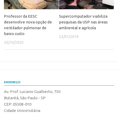
CEPIX
Professor da EESC
Supercomputador viabiliza
CPEs
desenvolve nova opção de
pesquisas da USP nas áreas
INCTs
ventilador pulmonar de
ambiental e agrícola
baixo custo
PRPI/USP
23/01/2019
20/10/2020
InovaUSP
Comunicação
Eventos
Agenda AUSPIN
Fala Inovação
ENDEREÇO:
Premiações
Av. Prof. Luciano Gualberto, 730
Edição 2025
Butantã, São Paulo - SP
CEP: 05508-010
Edição 2021
Cidade Universitária
Edição 2019