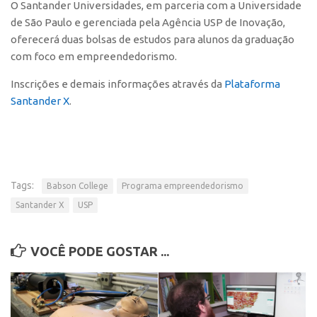
O Santander Universidades, em parceria com a Universidade
Polo São Carlos
de São Paulo e gerenciada pela Agência USP de Inovação,
Programas
oferecerá duas bolsas de estudos para alunos da graduação
com foco em empreendedorismo.
Bolsa Empreendedorismo
Bolsa Startup USP
Inscrições e demais informações através da
Plataforma
Santander X
.
PGI-USP
Conexão USP
Conexão Inter-USP
Leis e Normas
Tags:
Babson College
Programa empreendedorismo
Portal do Inventor
Santander X
USP
Inteligência Competitiva
Editais
VOCÊ PODE GOSTAR ...
Pesquisa na USP
EMBRAPIIs
CEPIDs