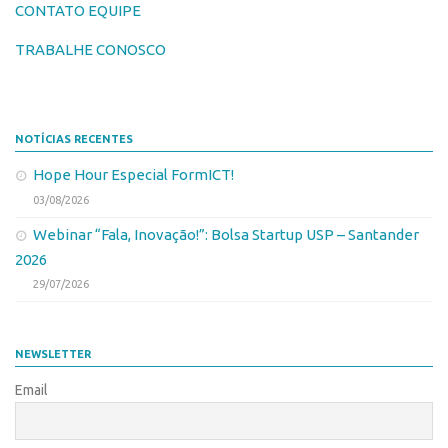
CONTATO EQUIPE
Edição 2017
Inovação em Números
TRABALHE CONOSCO
Propriedade Intelectual
Formas de Proteção
NOTÍCIAS RECENTES
Patentes
Hope Hour Especial FormICT!
Marcas
03/08/2026
Softwares
Webinar “Fala, Inovação!”: Bolsa Startup USP – Santander
Cultivares
2026
Desenho Industrial
29/07/2026
Buscar Anterioridade
Como solicitar
NEWSLETTER
Portal do Inventor
Email
VPI – Vocação para Inovação