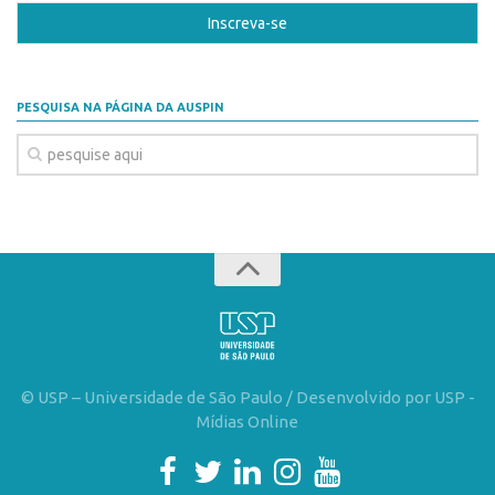
Patrimônio Genético
Leis e Normas
Transferência de Tecnologia
PESQUISA NA PÁGINA DA AUSPIN
Editais de TT
PD&I
Convênios
Chamamento
Parcerias PD&I
PIPE/FAPESP
SPRINT
Exceções
© USP – Universidade de São Paulo / Desenvolvido por USP -
Programas
Mídias Online
Conexão USP
Conexão Inter-USP