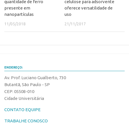
quantidade de ferro
celulose para adsorvente
CEPIDs
presente em
oferece versatilidade de
CEPIX
nanopartículas
uso
CPEs
11/05/2018
21/11/2017
INCTs
PRPI/USP
InovaUSP
Eventos
ENDEREÇO:
Bússola da Inovação
Av. Prof. Luciano Gualberto, 730
Agenda AUSPIN
Butantã, São Paulo - SP
SGE
CEP: 05508-010
Cidade Universitária
Fala Inovação (Webinar)
SciBiz
CONTATO EQUIPE
TRABALHE CONOSCO