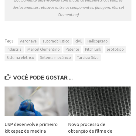
Banco de Patentes
deslocamentos relativos entre os componentes. (Imagem: Marcel
Clementino)
Patentes em Destaque
Inteligência Competitiva
Showroom de Tecnologias
Tags:
Aeronave
automobilístico
civil
Helícoptero
Empreendedorismo
Indústria
Marcel Clementino
Patente
Pitch Link
prótotipo
Sistema elétrico
Sistema mecânico
Tarcísio Silva
Jornada Empreendedora
Bolsas
VOCÊ PODE GOSTAR ...
Bolsa Empreendedorismo
Bolsa Startup USP
Prêmio USP de Empreendedorismo
Entidades
Pesquisa
USP desenvolve primeiro
Novo processo de
EMBRAPIIs
kit capaz de medir a
obtenção de filme de