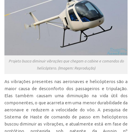
Polo São Carlos
Programas
Bolsa Empreendedorismo
Bolsa Startup USP
PGI-USP
Conexão USP
Projeto busca diminuir vibrações que chegam a cabine e comandos do
Conexão Inter-USP
helicóptero. (Imagem: Reprodução)
Leis e Normas
As vibrações presentes nas aeronaves e helicópteros são a
Portal do Inventor
maior causa de desconforto dos passageiros e tripulação.
Inteligência Competitiva
Elas também causam uma diminuição na vida útil dos
Editais
componentes, o que acarreta em uma menor durabilidade da
aeronave e reduzem a velocidade do vôo. A pesquisa de
Pesquisa na USP
Sistema de Haste de comando de passo em helicópteros
EMBRAPIIs
buscou diminuir as vibrações, e atualmente está em fase de
protótipo protegida sob patente da Auspin nº
CEPIDs