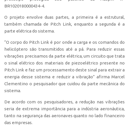
BR1020180000434-4.
CEPIX
O projeto envolve duas partes, a primeira é a estrutural,
CPEs
também chamada de Pitch Link, enquanto a segunda é a
INCTs
parte elétrica do sistema.
PRPI/USP
“O corpo do Pitch Link é por onde a carga e os comandos do
InovaUSP
helicóptero são transmitidos até a pá. Para reduzir essas
vibrações precisamos da parte elétrica, um circuito que trata
Comunicação
o sinal elétrico dos materiais de piezoelétrico presente no
Eventos
Pitch Link e faz um processamento deste sinal para extrair a
Agenda AUSPIN
energia desse sistema e reduzir a vibração” afirma Marcel
Clementino o pesquisador que cuidou da parte mecânica do
Fala Inovação
sistema.
Premiações
De acordo com os pesquisadores, a redução nas vibrações
Edição 2025
seria de extrema importância para a indústria aeronáutica,
Edição 2021
tanto na segurança das aeronaves quanto no lado financeiro
das empresas.
Edição 2019