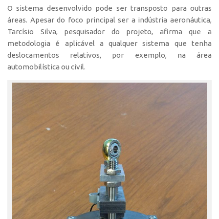
Edição 2017
O sistema desenvolvido pode ser transposto para outras
áreas. Apesar do foco principal ser a indústria aeronáutica,
Inovação em Números
Tarcísio Silva, pesquisador do projeto, afirma que a
Propriedade Intelectual
metodologia é aplicável a qualquer sistema que tenha
deslocamentos relativos, por exemplo, na área
Formas de Proteção
automobilística ou civil.
Patentes
Marcas
Softwares
Cultivares
Desenho Industrial
Buscar Anterioridade
Como solicitar
Portal do Inventor
VPI – Vocação para Inovação