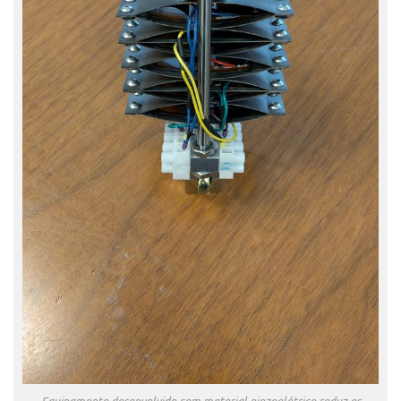
Patrimônio Genético
Leis e Normas
Transferência de Tecnologia
Editais de TT
PD&I
Convênios
Chamamento
Parcerias PD&I
PIPE/FAPESP
SPRINT
Exceções
Programas
Conexão USP
Conexão Inter-USP
Equipamento desenvolvido com material piezoelétrico reduz os