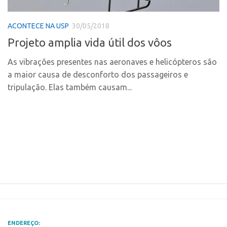
Polo Ribeirão Preto
Conexão USP
ACONTECE NA USP
30/05/2018
Polo São Carlos
Conexão Inter-USP
Projeto amplia vida útil dos vôos
Programas
Leis e Normas
Bolsa 2025
As vibrações presentes nas aeronaves e helicópteros são
Portal do Inventor
a maior causa de desconforto dos passageiros e
Startup USP
Inteligência Competitiva
tripulação. Elas também causam...
Conexão USP
Chamamento
Conexão Inter-USP
Pesquisa na USP
Leis e Normas
EMBRAPIIs
Portal do Inventor
CPEs
Inteligência Competitiva
CEPIDs
Chamamento
INCTs
Pesquisa na USP
PRPI/USP
EMBRAPIIs
InovaUSP
ENDEREÇO: