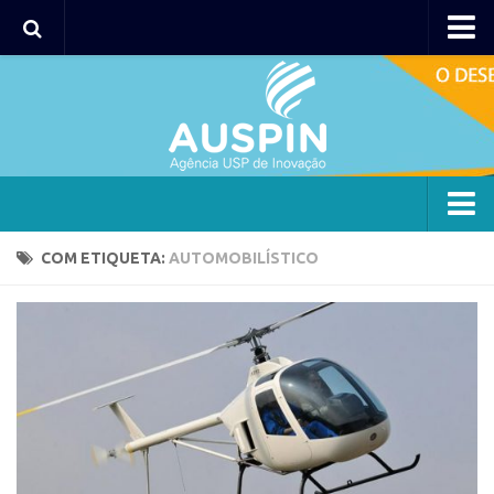
Agency
Agência
Institucional
Coordenação
Polos
Agency
COM ETIQUETA:
AUTOMOBILÍSTICO
Polo Capital
Agência
Polo Lorena
Institucional
Polo Ribeirão Preto
Coordenação
Polo São Carlos
Polos
Programas
Polo Capital
Bolsa 2025
Polo Lorena
Startup USP