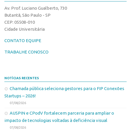
CPEs
Comunicação
Av. Prof. Luciano Gualberto, 730
CEPIDs
Eventos
Butantã, São Paulo - SP
INCTs
CEP: 05508-010
Agenda AUSPIN
Cidade Universitária
PRPI/USP
Fala Inovação
InovaUSP
CONTATO EQUIPE
Premiações
Comunicação
Edição 2017
TRABALHE CONOSCO
Eventos
Edição 2019
Agenda AUSPIN
Edição 2021
NOTÍCIAS RECENTES
Fala Inovação
Inovação em Números
Chamada pública seleciona gestores para o FIP Conexões
Premiações
AUSPIN
Startups – 2026!
Edição 2017
Destaques do Mês
07/08/2026
Edição 2019
Agência
AUSPIN e CPodV fortalecem parceria para ampliar o
Edição 2021
impacto de tecnologias voltadas à deficiência visual
Institucional
Inovação em Números
07/08/2026