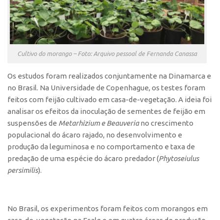
Banco de Patentes
Patentes em Destaque
Inteligência Competitiva
Cultivo do morango – Foto: Arquivo pessoal de Fernanda Canassa
Showroom de Tecnologias
Os estudos foram realizados conjuntamente na Dinamarca e
Empreendedorismo
no Brasil. Na Universidade de Copenhague, os testes foram
Jornada Empreendedora
feitos com feijão cultivado em casa-de-vegetação. A ideia foi
Bolsas
analisar os efeitos da inoculação de sementes de feijão em
suspensões de
Metarhizium e Beauveria
no crescimento
Bolsa Empreendedorismo
populacional do ácaro rajado, no desenvolvimento e
Bolsa Startup USP
produção da leguminosa e no comportamento e taxa de
predação de uma espécie do ácaro predador (
Phytoseiulus
Prêmio USP de Empreendedorismo
persimilis
).
Entidades
Pesquisa
No Brasil, os experimentos foram feitos com morangos em
EMBRAPIIs