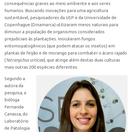
consequências graves ao meio ambiente e aos seres
CEPIX
humanos. Buscando inovações para uma agricultura
sustentável, pesquisadores da USP e da Universidade de
CPEs
Copenhague (Dinamarca) utilizaram meios naturais para
INCTs
diminuir a população de organismos considerados
prejudiciais às plantações. Inocularam fungos
PRPI/USP
entomopatogênicos (que podem atacar os insetos) em
InovaUSP
plantas de feijão e de morango para combater o ácaro rajado
Comunicação
(
Tetranychus urticae
), que atinge além destas duas culturas
mais outras 200 espécies diferentes.
Eventos
Agenda AUSPIN
Segundo a
autora da
Fala Inovação
pesquisa, a
Premiações
bióloga
Fernanda
Edição 2025
Canassa, do
Edição 2021
Laboratório
Edição 2019
de Patologia