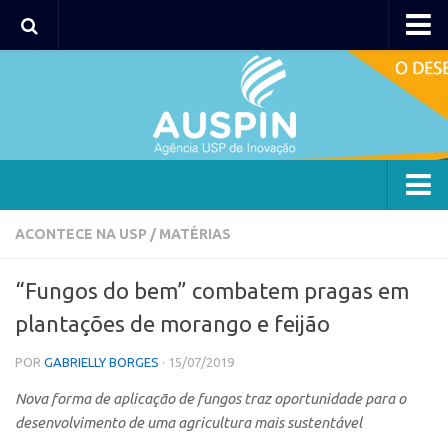
AUSPIN
Portal do Inventor
Hub USP Inovação
Portal de Atendimento
Agência
ACONTECE NA USP
/
MATÉRIAS
Institucional
“Fungos do bem” combatem pragas em
Coordenação
plantações de morango e feijão
Polos
POR
GABRIELLY BORGES
· 15/07/2019
Polo Capital
Nova forma de aplicação de fungos traz oportunidade para o
Polo Lorena
desenvolvimento de uma agricultura mais sustentável
Polo Ribeirão Preto