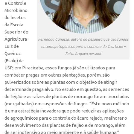
e Controle
Edição 2017
Microbiano
Inovação em Números
de Insetos
da Escola
Propriedade Intelectual
Superior de
Formas de Proteção
Agricultura
Fernanda Canassa, autora da pesquisa que usa fungos
Patentes
Luiz de
entomopatogênicos para o controle do T. urticae –
Queiroz
Foto: Arquivo pessoal
Marcas
(Esalq) da
Softwares
USP, em Piracicaba, esses fungos já são utilizados para
combater pragas em outras plantações, porém, são
Cultivares
pulverizados sobre as plantas com o objetivo de atingir
Desenho Industrial
determinada praga alvo. No estudo em questão, as sementes
Buscar Anterioridade
de feijão e as raízes de plantas de morango foram inoculadas
(mergulhadas) em suspensões de fungos. “Este novo método
Como solicitar
é uma estratégia inovadora que pode reduzir as aplicações
Portal do Inventor
de agroquímicos para o controle do ácaro rajado, melhorar o
VPI – Vocação para Inovação
desenvolvimento das plantas de feijão e de morango, além
de ser inofensivo ao meio ambiente e à saúde humana.”