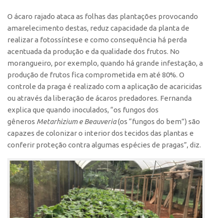
Patrimônio Genético
O ácaro rajado ataca as folhas das plantações provocando
Leis e Normas
amarelecimento destas, reduz capacidade da planta de
Transferência de Tecnologia
realizar a fotossíntese e como consequência há perda
acentuada da produção e da qualidade dos frutos. No
Editais de TT
morangueiro, por exemplo, quando há grande infestação, a
PD&I
produção de frutos fica comprometida em até 80%. O
Convênios
controle da praga é realizado com a aplicação de acaricidas
ou através da liberação de ácaros predadores. Fernanda
Chamamento
explica que quando inoculados, “os fungos dos
Parcerias PD&I
gêneros
Metarhizium e Beauveria
(os “fungos do bem”) são
PIPE/FAPESP
capazes de colonizar o interior dos tecidos das plantas e
conferir proteção contra algumas espécies de pragas”, diz.
SPRINT
Exceções
Programas
Conexão USP
Conexão Inter-USP