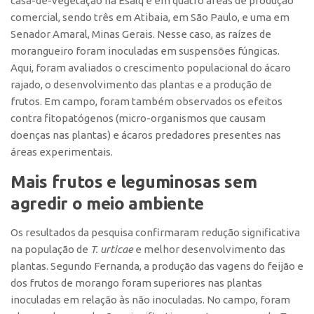
casa-de-vegetação na Esalq e em quatro áreas de produção
CEPIDs
comercial, sendo três em Atibaia, em São Paulo, e uma em
CEPIX
Senador Amaral, Minas Gerais. Nesse caso, as raízes de
morangueiro foram inoculadas em suspensões fúngicas.
CPEs
Aqui, foram avaliados o crescimento populacional do ácaro
INCTs
rajado, o desenvolvimento das plantas e a produção de
frutos. Em campo, foram também observados os efeitos
PRPI/USP
contra fitopatógenos (micro-organismos que causam
InovaUSP
doenças nas plantas) e ácaros predadores presentes nas
Eventos
áreas experimentais.
Bússola da Inovação
Mais frutos e leguminosas sem
Agenda AUSPIN
agredir o meio ambiente
SGE
Os resultados da pesquisa confirmaram redução significativa
Fala Inovação (Webinar)
na população de
T. urticae
e melhor desenvolvimento das
plantas. Segundo Fernanda, a produção das vagens do feijão e
SciBiz
dos frutos de morango foram superiores nas plantas
inoculadas em relação às não inoculadas. No campo, foram