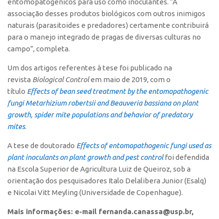
entomopatogênicos para uso como inoculantes. “A
associação desses produtos biológicos com outros inimigos
naturais (parasitoides e predadores) certamente contribuirá
para o manejo integrado de pragas de diversas culturas no
campo”, completa.
Um dos artigos referentes à tese foi publicado na
revista
Biological Control
em maio de 2019, com o
título
Effects of bean seed treatment by the entomopathogenic
fungi Metarhizium robertsii and Beauveria bassiana on plant
growth, spider mite populations and behavior of predatory
mites
.
A tese de doutorado
Effects of entomopathogenic fungi used as
plant inoculants on plant growth and pest control
foi defendida
na Escola Superior de Agricultura Luiz de Queiroz, sob a
orientação dos pesquisadores Italo Delalibera Junior (Esalq)
e Nicolai Vitt Meyling (Universidade de Copenhague).
Mais informações: e-mail
fernanda.canassa@usp.br,