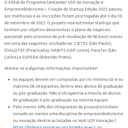
O Edital do Programa Santander USP de Inovação e
Polo São Carlos
Empreendedorismo – Criação de Startup Edição 2022 passou
Programas
por melhorias e as inscrições foram prorrogadas até o dia 30
de setembro de 2022. O projeto visa estimular startups que
Bolsa Empreendedorismo
tenham por objetivo desenvolver o plano de negócios
Bolsa Startup USP
passando pelo processo de pré-incubação de 06 (seis) meses
PGI-USP
em uma das seguintes incubadoras: CIETEC (São Paulo),
ESALQTEC (Piracicaba), HABITS (USP Leste), ParqTec (São
Conexão USP
Carlos) e SUPERA (Ribeirão Preto).
Conexão Inter-USP
Atente-se a algumas informações importantes!
Leis e Normas
As equipes devem ser compostas por no mínimo 02 e no
Portal do Inventor
máximo 06 integrantes, dentre eles alunos de graduação
Inteligência Competitiva
ou pós-graduação. Não é obrigatória a mescla de alunos
Editais
de graduação e pós-graduação na mesma equipe;
Pelo menos 50% dos integrantes da proposta tenham
Pesquisa na USP
cursado ao menos uma disciplina de empreendedorismo
EMBRAPIIs
ou inovação dentre as listadas no Hub USP Inovação (
https://hubusp.inovacao.usp.br/educacao
), ou
CEPIDs