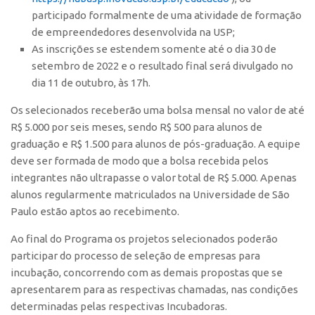
participado formalmente de uma atividade de formação
CEPIX
de empreendedores desenvolvida na USP;
CPEs
As inscrições se estendem somente até o dia 30 de
setembro de 2022 e o resultado final será divulgado no
INCTs
dia 11 de outubro, às 17h.
PRPI/USP
Os selecionados receberão uma bolsa mensal no valor de até
InovaUSP
R$ 5.000 por seis meses, sendo R$ 500 para alunos de
Comunicação
graduação e R$ 1.500 para alunos de pós-graduação. A equipe
deve ser formada de modo que a bolsa recebida pelos
Eventos
integrantes não ultrapasse o valor total de R$ 5.000. Apenas
Agenda AUSPIN
alunos regularmente matriculados na Universidade de São
Fala Inovação
Paulo estão aptos ao recebimento.
Premiações
Ao final do Programa os projetos selecionados poderão
participar do processo de seleção de empresas para
Edição 2025
incubação, concorrendo com as demais propostas que se
Edição 2021
apresentarem para as respectivas chamadas, nas condições
Edição 2019
determinadas pelas respectivas Incubadoras.