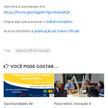
Edição 2017
Inscreva a sua equipe em:
Inovação em Números
https://forms.gle/Dgq4sVYgCvAbaJMQ9
Propriedade Intelectual
Clique aqui para acessar o
Edital completo
.
Formas de Proteção
Acesse também a
publicação do Diário Oficial!
Patentes
Marcas
Tags:
Agência USP de Inovação
Softwares
Cultivares
VOCÊ PODE GOSTAR ...
Desenho Industrial
Buscar Anterioridade
Como solicitar
Portal do Inventor
VPI – Vocação para Inovação
Oportunidades de
Para reitor, inovação é