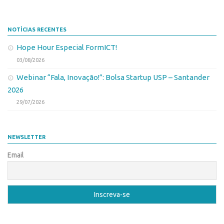
Banco de Patentes
Patentes em Destaque
NOTÍCIAS RECENTES
Inteligência Competitiva
Hope Hour Especial FormICT!
Showroom de Tecnologias
03/08/2026
Empreendedorismo
Webinar “Fala, Inovação!”: Bolsa Startup USP – Santander
2026
Jornada Empreendedora
29/07/2026
Bolsas
Bolsa Empreendedorismo
NEWSLETTER
Bolsa Startup USP
Email
Prêmio USP de Empreendedorismo
Entidades
Pesquisa
EMBRAPIIs