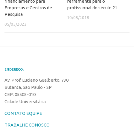
Patrimônio Genético
financiamento para
ferramenta para o
Empresas e Centros de
profissional do século 21
Leis e Normas
Pesquisa
10/05/2018
Transferência de Tecnologia
05/05/2022
Editais de TT
PD&I
Convênios
Chamamento
ENDEREÇO:
Parcerias PD&I
Av. Prof. Luciano Gualberto, 730
PIPE/FAPESP
Butantã, São Paulo - SP
SPRINT
CEP: 05508-010
Exceções
Cidade Universitária
Programas
CONTATO EQUIPE
Conexão USP
TRABALHE CONOSCO
Conexão Inter-USP