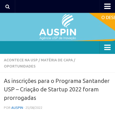
AUSPIN
Portal do Inventor
Hub USP Inovação
Portal de Atendimento
Agência
ACONTECE NA USP
/
MATÉRIA DE CAPA
/
OPORTUNIDADES
Institucional
Coordenação
As inscrições para o Programa Santander
Polos
USP – Criação de Startup 2022 foram
Polo Capital
prorrogadas
Polo Lorena
POR
AUSPIN
· 25/08/2022
Polo Ribeirão Preto