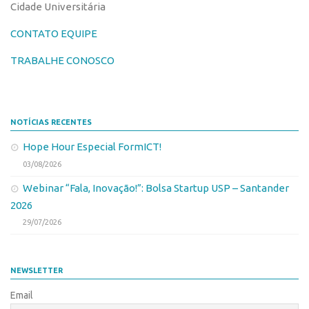
Cidade Universitária
Banco de Patentes
CONTATO EQUIPE
Patentes em Destaque
TRABALHE CONOSCO
Inteligência Competitiva
Showroom de Tecnologias
Empreendedorismo
NOTÍCIAS RECENTES
Jornada Empreendedora
Hope Hour Especial FormICT!
Bolsas
03/08/2026
Bolsa Empreendedorismo
Webinar “Fala, Inovação!”: Bolsa Startup USP – Santander
Bolsa Startup USP
2026
Prêmio USP de Empreendedorismo
29/07/2026
Entidades
Pesquisa
NEWSLETTER
EMBRAPIIs
Email