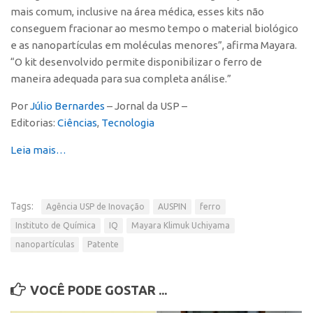
Edição 2017
mais comum, inclusive na área médica, esses kits não
conseguem fracionar ao mesmo tempo o material biológico
Inovação em Números
e as nanopartículas em moléculas menores”, afirma Mayara.
Propriedade Intelectual
“O kit desenvolvido permite disponibilizar o ferro de
maneira adequada para sua completa análise.”
Formas de Proteção
Por
Júlio Bernardes
– Jornal da USP –
Patentes
Editorias:
Ciências
,
Tecnologia
Marcas
Leia mais…
Softwares
Cultivares
Desenho Industrial
Tags:
Agência USP de Inovação
AUSPIN
ferro
Buscar Anterioridade
Instituto de Química
IQ
Mayara Klimuk Uchiyama
Como solicitar
nanopartículas
Patente
Portal do Inventor
VOCÊ PODE GOSTAR ...
VPI – Vocação para Inovação