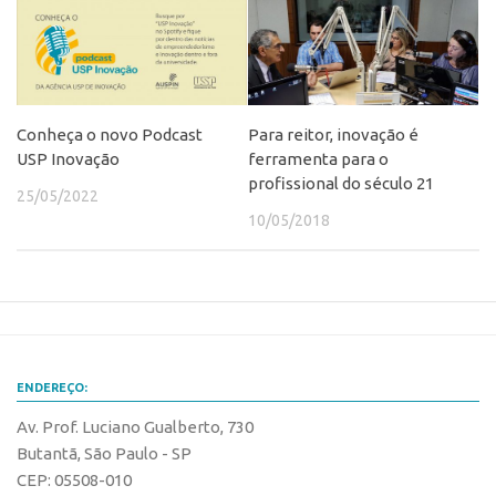
Patrimônio Genético
Leis e Normas
Transferência de Tecnologia
Editais de TT
Conheça o novo Podcast
Para reitor, inovação é
PD&I
USP Inovação
ferramenta para o
profissional do século 21
Convênios
25/05/2022
10/05/2018
Chamamento
Parcerias PD&I
PIPE/FAPESP
SPRINT
Exceções
ENDEREÇO:
Programas
Av. Prof. Luciano Gualberto, 730
Conexão USP
Butantã, São Paulo - SP
CEP: 05508-010
Conexão Inter-USP