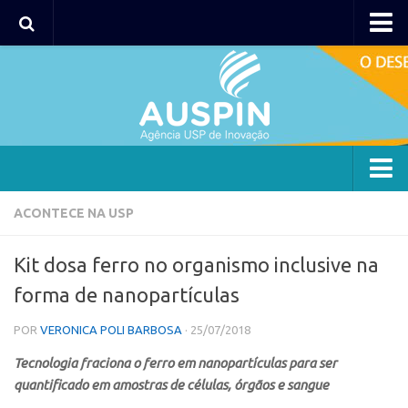
AUSPIN
Portal do Inventor
Hub USP Inovação
Portal de Atendimento
Agência
ACONTECE NA USP
Institucional
Kit dosa ferro no organismo inclusive na
Coordenação
forma de nanopartículas
Polos
POR
VERONICA POLI BARBOSA
· 25/07/2018
Polo Capital
Tecnologia fraciona o ferro em nanopartículas para ser
Polo Lorena
quantificado em amostras de células, órgãos e sangue
Polo Ribeirão Preto