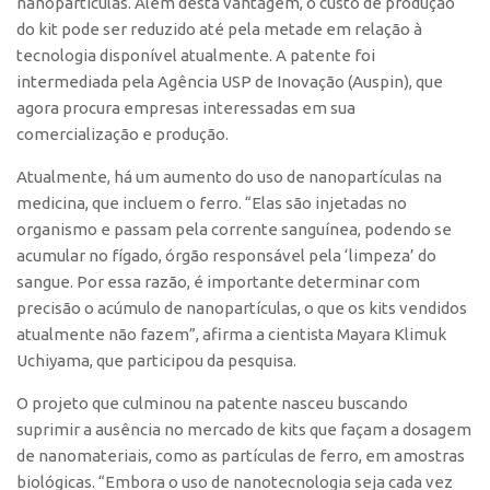
nanopartículas. Além desta vantagem, o custo de produção
do kit pode ser reduzido até pela metade em relação à
CEPIX
tecnologia disponível atualmente. A patente foi
CPEs
intermediada pela Agência USP de Inovação (Auspin), que
INCTs
agora procura empresas interessadas em sua
comercialização e produção.
PRPI/USP
Atualmente, há um aumento do uso de nanopartículas na
InovaUSP
medicina, que incluem o ferro. “Elas são injetadas no
Comunicação
organismo e passam pela corrente sanguínea, podendo se
Eventos
acumular no fígado, órgão responsável pela ‘limpeza’ do
sangue. Por essa razão, é importante determinar com
Agenda AUSPIN
precisão o acúmulo de nanopartículas, o que os kits vendidos
Fala Inovação
atualmente não fazem”, afirma a cientista Mayara Klimuk
Uchiyama, que participou da pesquisa.
Premiações
Edição 2025
O projeto que culminou na patente nasceu buscando
suprimir a ausência no mercado de kits que façam a dosagem
Edição 2021
de nanomateriais, como as partículas de ferro, em amostras
Edição 2019
biológicas. “Embora o uso de nanotecnologia seja cada vez