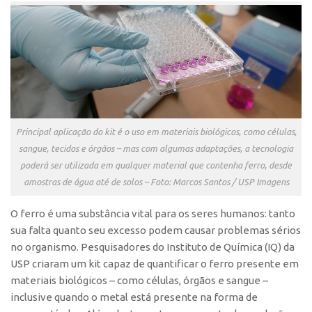
Polo São Carlos
Programas
Bolsa Empreendedorismo
Bolsa Startup USP
PGI-USP
Conexão USP
Principal aplicação do kit é o uso em materiais biológicos, como células,
sangue, tecidos e órgãos – mas com algumas adaptações, a tecnologia
Conexão Inter-USP
poderá ser utilizada em qualquer material que contenha ferro, desde
Leis e Normas
amostras de água até de solos – Foto: Marcos Santos / USP Imagens
Portal do Inventor
O
ferro é uma substância vital para os seres humanos: tanto
Inteligência Competitiva
sua falta quanto seu excesso podem causar problemas sérios
Editais
no organismo. Pesquisadores do Instituto de Química (IQ) da
USP criaram um kit capaz de quantificar o ferro presente em
Pesquisa na USP
materiais biológicos – como células, órgãos e sangue –
EMBRAPIIs
inclusive quando o metal está presente na forma de
CEPIDs