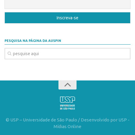
CEPIDs
CEPIX
CPEs
INCTs
PESQUISA NA PÁGINA DA AUSPIN
PRPI/USP
InovaUSP
Eventos
Bússola da Inovação
Agenda AUSPIN
SGE
Fala Inovação (Webinar)
SciBiz
© USP – Universidade de São Paulo / Desenvolvido por USP -
Mídias Online