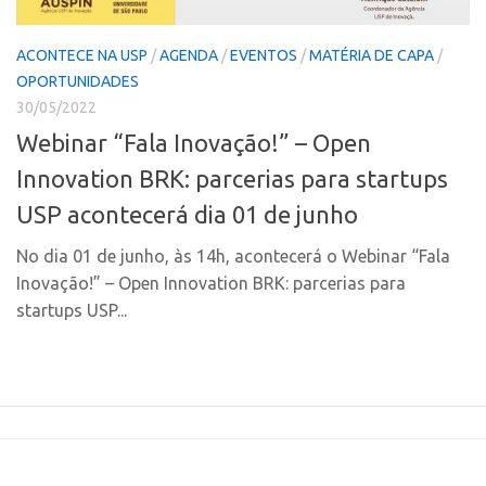
Polo Ribeirão Preto
Conexão USP
ACONTECE NA USP
/
AGENDA
/
EVENTOS
/
MATÉRIA DE CAPA
/
Polo São Carlos
Conexão Inter-USP
OPORTUNIDADES
Programas
Leis e Normas
30/05/2022
Bolsa 2025
Portal do Inventor
Webinar “Fala Inovação!” – Open
Startup USP
Inteligência Competitiva
Innovation BRK: parcerias para startups
Conexão USP
Chamamento
USP acontecerá dia 01 de junho
Conexão Inter-USP
Pesquisa na USP
No dia 01 de junho, às 14h, acontecerá o Webinar “Fala
Leis e Normas
EMBRAPIIs
Inovação!” – Open Innovation BRK: parcerias para
Portal do Inventor
startups USP...
CPEs
Inteligência Competitiva
CEPIDs
Chamamento
INCTs
Pesquisa na USP
PRPI/USP
EMBRAPIIs
InovaUSP