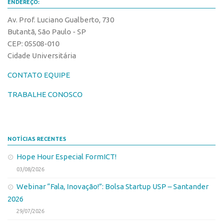
CPEs
ENDEREÇO:
Comunicação
CEPIDs
Av. Prof. Luciano Gualberto, 730
Eventos
Butantã, São Paulo - SP
INCTs
Agenda AUSPIN
CEP: 05508-010
PRPI/USP
Fala Inovação
Cidade Universitária
InovaUSP
Premiações
CONTATO EQUIPE
Comunicação
Edição 2017
TRABALHE CONOSCO
Eventos
Edição 2019
Agenda AUSPIN
Edição 2021
Fala Inovação
Inovação em Números
NOTÍCIAS RECENTES
Premiações
AUSPIN
Hope Hour Especial FormICT!
Edição 2017
03/08/2026
Destaques do Mês
Edição 2019
Webinar “Fala, Inovação!”: Bolsa Startup USP – Santander
Agência
2026
Edição 2021
Institucional
29/07/2026
Inovação em Números