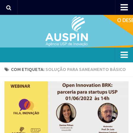
Agency
Agência
Institucional
Coordenação
Polos
Agency
COM ETIQUETA:
SOLUÇÃO PARA SANEAMENTO BÁSICO
Polo Capital
Agência
Polo Lorena
Institucional
Polo Ribeirão Preto
Coordenação
Polo São Carlos
Polos
Programas
Polo Capital
Bolsa 2025
Polo Lorena
Startup USP