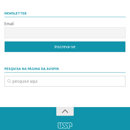
Coordenação
AUSPIN
Polos
NEWSLETTER
Destaques do Mês
Polo Capital
Email
Agência
Polo Lorena
Institucional
Polo Ribeirão Preto
Coordenação
Polo São Carlos
Polos
Programas
Polo Capital
Bolsa Empreendedorismo
PESQUISA NA PÁGINA DA AUSPIN
Polo Lorena
Bolsa Startup USP
Polo Ribeirão Preto
PGI-USP
Polo São Carlos
Conexão USP
Programas
Conexão Inter-USP
Bolsa Empreendedorismo
Leis e Normas
Bolsa Startup USP
Portal do Inventor