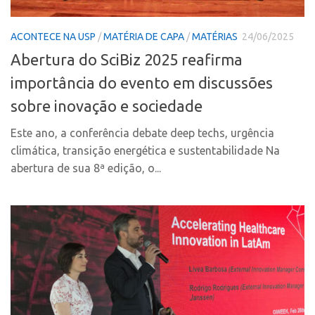
Coordenação
AUSPIN
Polos
ACONTECE NA USP
/
MATÉRIA DE CAPA
/
MATÉRIAS
24/06/2025
Destaques do Mês
Polo Capital
Abertura do SciBiz 2025 reafirma
Agência
Polo Lorena
importância do evento em discussões
Institucional
Polo Ribeirão Preto
sobre inovação e sociedade
Coordenação
Polo São Carlos
Este ano, a conferência debate deep techs, urgência
Polos
Programas
climática, transição energética e sustentabilidade Na
Polo Capital
Bolsa Empreendedorismo
abertura de sua 8ª edição, o...
Polo Lorena
Bolsa Startup USP
Polo Ribeirão Preto
PGI-USP
Polo São Carlos
Conexão USP
Programas
Conexão Inter-USP
Bolsa Empreendedorismo
Leis e Normas
Bolsa Startup USP
Portal do Inventor