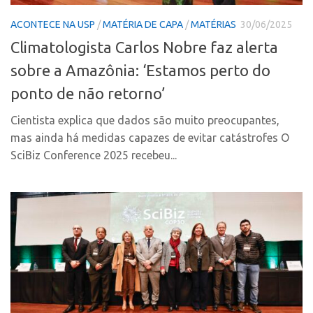
CPEs
Comunicação
ACONTECE NA USP
/
MATÉRIA DE CAPA
/
MATÉRIAS
30/06/2025
CEPIDs
Eventos
Climatologista Carlos Nobre faz alerta
INCTs
Agenda AUSPIN
sobre a Amazônia: ‘Estamos perto do
PRPI/USP
Fala Inovação
ponto de não retorno’
InovaUSP
Premiações
Comunicação
Cientista explica que dados são muito preocupantes,
Edição 2017
mas ainda há medidas capazes de evitar catástrofes O
Eventos
Edição 2019
SciBiz Conference 2025 recebeu...
Agenda AUSPIN
Edição 2021
Fala Inovação
Inovação em Números
Premiações
AUSPIN
Edição 2017
Destaques do Mês
Edição 2019
Agência
Edição 2021
Institucional
Inovação em Números