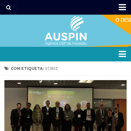
Agency
Agência
Institucional
Coordenação
Polos
Agency
COM ETIQUETA:
SCIBIZ
Polo Capital
Agência
Polo Lorena
Institucional
Polo Ribeirão Preto
Coordenação
Polo São Carlos
Polos
Programas
Polo Capital
Bolsa 2025
Polo Lorena
Startup USP