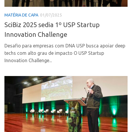
Polo Ribeirão Preto
Conexão USP
MATÉRIA DE CAPA
01/07/2025
Polo São Carlos
Conexão Inter-USP
SciBiz 2025 sedia 1º USP Startup
Programas
Leis e Normas
Innovation Challenge
Bolsa 2025
Portal do Inventor
Startup USP
Desafio para empresas com DNA USP busca apoiar deep
Inteligência Competitiva
techs com alto grau de impacto O USP Startup
Conexão USP
Chamamento
Innovation Challenge...
Conexão Inter-USP
Pesquisa na USP
Leis e Normas
EMBRAPIIs
Portal do Inventor
CPEs
Inteligência Competitiva
CEPIDs
Chamamento
INCTs
Pesquisa na USP
PRPI/USP
EMBRAPIIs
InovaUSP