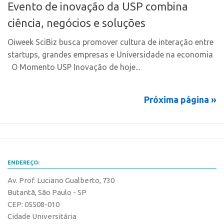
Marcas
Evento de inovação da USP combina
Portal de Atendimento
Softwares
ciência, negócios e soluções
Propriedade Intelectual
Cultivares
Oiweek SciBiz busca promover cultura de interação entre
Formas de Proteção
Desenho Industrial
startups, grandes empresas e Universidade na economia
Patentes
O Momento USP Inovação de hoje...
Buscar Anterioridade
Marcas
Como solicitar
Softwares
Próxima página »
Portal do Inventor
Cultivares
VPI – Vocação para Inovação
Desenho Industrial
Patrimônio Genético
Buscar Anterioridade
Leis e Normas
ENDEREÇO:
Como solicitar
Propriedade Intelectual
Av. Prof. Luciano Gualberto, 730
Portal do Inventor
Formas de Proteção
Butantã, São Paulo - SP
VPI – Vocação para Inovação
Patentes
CEP: 05508-010
Patrimônio Genético
Cidade Universitária
Marcas