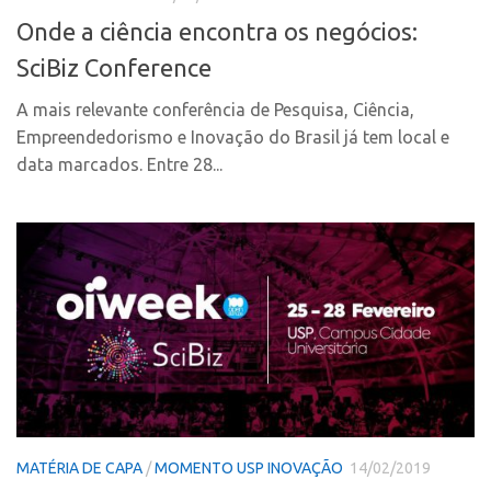
Fala Inovação
Onde a ciência encontra os negócios:
InovaUSP
Premiações
SciBiz Conference
Comunicação
Edição 2025
Eventos
A mais relevante conferência de Pesquisa, Ciência,
Edição 2021
Empreendedorismo e Inovação do Brasil já tem local e
Agenda AUSPIN
Edição 2019
data marcados. Entre 28...
Fala Inovação
Edição 2017
Premiações
Inovação em Números
Edição 2025
Portal do Inventor
Edição 2021
Hub USP Inovação
Edição 2019
Portal de Atendimento
Edição 2017
Propriedade Intelectual
Inovação em Números
Formas de Proteção
Portal do Inventor
Patentes
MATÉRIA DE CAPA
/
MOMENTO USP INOVAÇÃO
14/02/2019
Hub USP Inovação