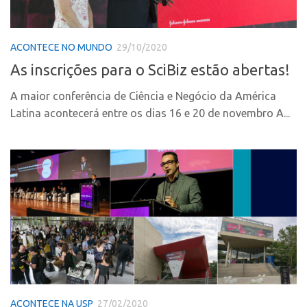
PGI-USP
Inteligência Competitiva
Conexão USP
Editais
ACONTECE NO MUNDO
29/10/2020
Conexão Inter-USP
Pesquisa na USP
As inscrições para o SciBiz estão abertas!
Leis e Normas
EMBRAPIIs
A maior conferência de Ciência e Negócio da América
Portal do Inventor
CEPIDs
Latina acontecerá entre os dias 16 e 20 de novembro A...
Inteligência Competitiva
CEPIX
Editais
CPEs
Pesquisa na USP
INCTs
EMBRAPIIs
PRPI/USP
CEPIDs
InovaUSP
CEPIX
Comunicação
CPEs
Eventos
INCTs
Agenda AUSPIN
ACONTECE NA USP
27/02/2020
PRPI/USP