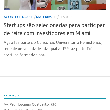
PGI-USP
Inteligência Competitiva
Conexão USP
Editais
ACONTECE NA USP
/
MATÉRIAS
15/01/2019
Conexão Inter-USP
Pesquisa na USP
Startups são selecionadas para participar
Leis e Normas
EMBRAPIIs
de feira com investidores em Miami
Portal do Inventor
CEPIDs
Ação faz parte do Consórcio Universitário Hemisférico,
Inteligência Competitiva
CEPIX
rede de universidades da qual a USP faz parte Três
Editais
CPEs
startups formadas por...
Pesquisa na USP
INCTs
EMBRAPIIs
PRPI/USP
CEPIDs
InovaUSP
CEPIX
Comunicação
CPEs
Eventos
ENDEREÇO:
INCTs
Agenda AUSPIN
Av. Prof. Luciano Gualberto, 730
PRPI/USP