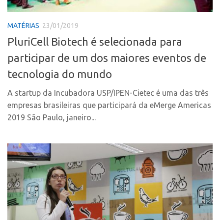
Coordenação
AUSPIN
Polos
MATÉRIAS
23/01/2019
Destaques do Mês
Polo Capital
PluriCell Biotech é selecionada para
Agência
Polo Lorena
participar de um dos maiores eventos de
Institucional
Polo Ribeirão Preto
tecnologia do mundo
Coordenação
Polo São Carlos
A startup da Incubadora USP/IPEN-Cietec é uma das três
Polos
Programas
empresas brasileiras que participará da eMerge Americas
Polo Capital
Bolsa Empreendedorismo
2019 São Paulo, janeiro...
Polo Lorena
Bolsa Startup USP
Polo Ribeirão Preto
PGI-USP
Polo São Carlos
Conexão USP
Programas
Conexão Inter-USP
Bolsa Empreendedorismo
Leis e Normas
Bolsa Startup USP
Portal do Inventor