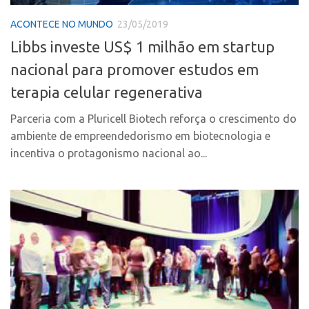
CPEs
Comunicação
ACONTECE NO MUNDO
23/05/2019
CEPIDs
Eventos
Libbs investe US$ 1 milhão em startup
INCTs
Agenda AUSPIN
nacional para promover estudos em
PRPI/USP
Fala Inovação
terapia celular regenerativa
InovaUSP
Premiações
Comunicação
Parceria com a Pluricell Biotech reforça o crescimento do
Edição 2017
ambiente de empreendedorismo em biotecnologia e
Eventos
Edição 2019
incentiva o protagonismo nacional ao...
Agenda AUSPIN
Edição 2021
Fala Inovação
Inovação em Números
Premiações
AUSPIN
Edição 2017
Destaques do Mês
Edição 2019
Agência
Edição 2021
Institucional
Inovação em Números