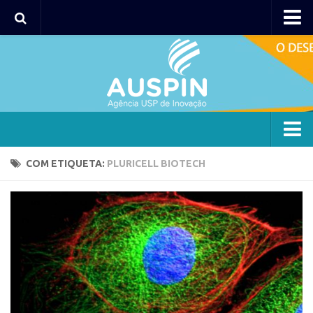
Agency
Agência
Institucional
Coordenação
Polos
Agency
COM ETIQUETA:
PLURICELL BIOTECH
Polo Capital
Agência
Polo Lorena
Institucional
Polo Ribeirão Preto
Coordenação
Polo São Carlos
Polos
Programas
Polo Capital
Bolsa 2025
Polo Lorena
Startup USP