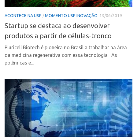
Polo Ribeirão Preto
Conexão USP
ACONTECE NA USP
/
MOMENTO USP INOVAÇÃO
13/06/2019
Polo São Carlos
Conexão Inter-USP
Startup se destaca ao desenvolver
Programas
Leis e Normas
produtos a partir de células-tronco
Bolsa 2025
Portal do Inventor
Startup USP
Pluricell Biotech é pioneira no Brasil a trabalhar na área
Inteligência Competitiva
da medicina regenerativa com essa tecnologia As
Conexão USP
Chamamento
polêmicas e...
Conexão Inter-USP
Pesquisa na USP
Leis e Normas
EMBRAPIIs
Portal do Inventor
CPEs
Inteligência Competitiva
CEPIDs
Chamamento
INCTs
Pesquisa na USP
PRPI/USP
EMBRAPIIs
InovaUSP