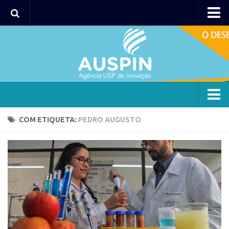
Agency
Agência
Institucional
Coordenação
Polos
Agency
COM ETIQUETA:
PEDRO AUGUSTO
Polo Capital
Agência
Polo Lorena
Institucional
Polo Ribeirão Preto
Coordenação
Polo São Carlos
Polos
Programas
Polo Capital
Bolsa 2025
Polo Lorena
Startup USP