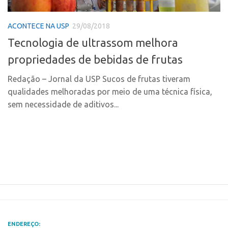
Polo Ribeirão Preto
Conexão USP
ACONTECE NA USP
29/08/2018
Polo São Carlos
Conexão Inter-USP
Tecnologia de ultrassom melhora
Programas
Leis e Normas
propriedades de bebidas de frutas
Bolsa 2025
Portal do Inventor
Startup USP
Redação – Jornal da USP Sucos de frutas tiveram
Inteligência Competitiva
qualidades melhoradas por meio de uma técnica física,
Conexão USP
Chamamento
sem necessidade de aditivos...
Conexão Inter-USP
Pesquisa na USP
Leis e Normas
EMBRAPIIs
Portal do Inventor
CPEs
Inteligência Competitiva
CEPIDs
Chamamento
INCTs
Pesquisa na USP
PRPI/USP
EMBRAPIIs
InovaUSP
ENDEREÇO: