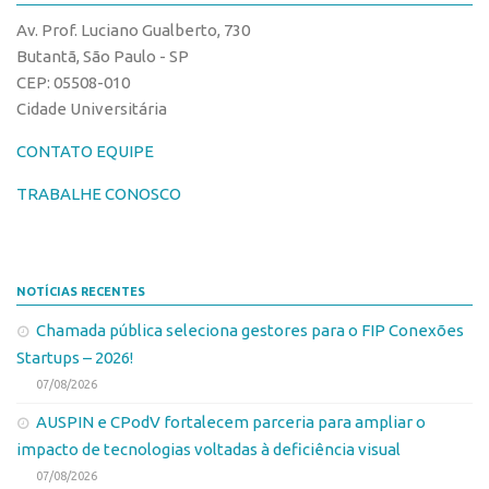
CPEs
Comunicação
Av. Prof. Luciano Gualberto, 730
CEPIDs
Eventos
Butantã, São Paulo - SP
INCTs
CEP: 05508-010
Agenda AUSPIN
Cidade Universitária
PRPI/USP
Fala Inovação
InovaUSP
CONTATO EQUIPE
Premiações
Comunicação
Edição 2017
TRABALHE CONOSCO
Eventos
Edição 2019
Agenda AUSPIN
Edição 2021
NOTÍCIAS RECENTES
Fala Inovação
Inovação em Números
Chamada pública seleciona gestores para o FIP Conexões
Premiações
AUSPIN
Startups – 2026!
Edição 2017
Destaques do Mês
07/08/2026
Edição 2019
Agência
AUSPIN e CPodV fortalecem parceria para ampliar o
Edição 2021
impacto de tecnologias voltadas à deficiência visual
Institucional
Inovação em Números
07/08/2026