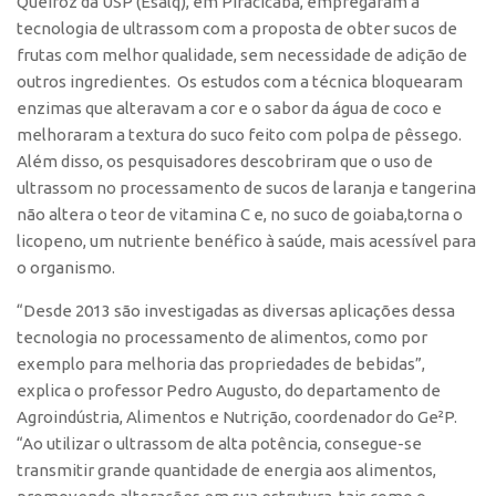
Queiroz da USP (Esalq), em Piracicaba, empregaram a
tecnologia de ultrassom com a proposta de obter sucos de
CEPIX
frutas com melhor qualidade, sem necessidade de adição de
CPEs
outros ingredientes. Os estudos com a técnica bloquearam
enzimas que alteravam a cor e o sabor da água de coco e
INCTs
melhoraram a textura do suco feito com polpa de pêssego.
PRPI/USP
Além disso, os pesquisadores descobriram que o uso de
InovaUSP
ultrassom no processamento de sucos de laranja e tangerina
não altera o teor de vitamina C e, no suco de goiaba,torna o
Comunicação
licopeno, um nutriente benéfico à saúde, mais acessível para
Eventos
o organismo.
Agenda AUSPIN
“Desde 2013 são investigadas as diversas aplicações dessa
Fala Inovação
tecnologia no processamento de alimentos, como por
exemplo para melhoria das propriedades de bebidas”,
Premiações
explica o professor Pedro Augusto, do departamento de
Edição 2025
Agroindústria, Alimentos e Nutrição, coordenador do Ge²P.
Edição 2021
“Ao utilizar o ultrassom de alta potência, consegue-se
transmitir grande quantidade de energia aos alimentos,
Edição 2019