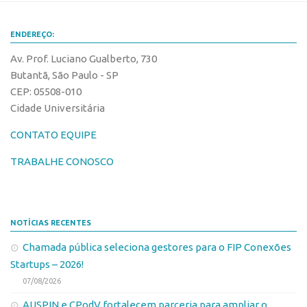
Banco de Patentes
ENDEREÇO:
Patentes em Destaque
Av. Prof. Luciano Gualberto, 730
Inteligência Competitiva
Butantã, São Paulo - SP
Showroom de Tecnologias
CEP: 05508-010
Empreendedorismo
Cidade Universitária
Jornada Empreendedora
CONTATO EQUIPE
Bolsas
TRABALHE CONOSCO
Bolsa Empreendedorismo
Bolsa Startup USP
Prêmio USP de Empreendedorismo
NOTÍCIAS RECENTES
Entidades
Chamada pública seleciona gestores para o FIP Conexões
Startups – 2026!
Pesquisa
07/08/2026
EMBRAPIIs
AUSPIN e CPodV fortalecem parceria para ampliar o