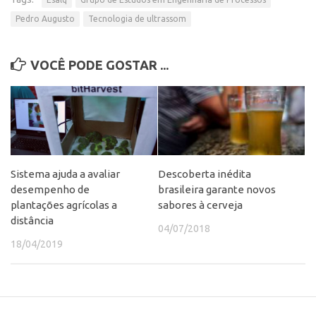
Patrimônio Genético
Pedro Augusto
Tecnologia de ultrassom
Leis e Normas
Transferência de Tecnologia
VOCÊ PODE GOSTAR ...
Editais de TT
PD&I
Convênios
Chamamento
Parcerias PD&I
Sistema ajuda a avaliar
Descoberta inédita
desempenho de
brasileira garante novos
PIPE/FAPESP
plantações agrícolas a
sabores à cerveja
SPRINT
distância
04/07/2018
Exceções
18/04/2019
Programas
Conexão USP
Conexão Inter-USP