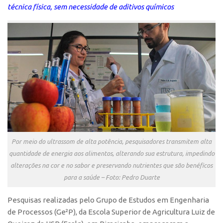
técnica física, sem necessidade de aditivos químicos
Polo São Carlos
Programas
Bolsa Empreendedorismo
Bolsa Startup USP
PGI-USP
Conexão USP
Conexão Inter-USP
Leis e Normas
Portal do Inventor
Por meio do ultrassom de alta potência, pesquisadores transmitem alta
quantidade de energia aos alimentos, alterando sua estrutura, impedindo
Inteligência Competitiva
alterações na cor e no sabor e preservando nutrientes que são benéficos
Editais
para a saúde – Foto: Pedro Duarte
Pesquisa na USP
Pesquisas realizadas pelo Grupo de Estudos em Engenharia
EMBRAPIIs
de Processos (Ge²P), da Escola Superior de Agricultura Luiz de
CEPIDs