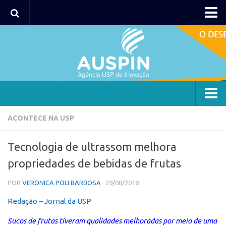
AUSPIN
Portal do Inventor
Hub USP Inovação
Portal de Atendimento
Agência
ACONTECE NA USP
Institucional
Tecnologia de ultrassom melhora
Coordenação
propriedades de bebidas de frutas
Polos
POR
VERONICA POLI BARBOSA
· 29/08/2018
Polo Capital
Redação
–
Jornal da USP
Polo Lorena
Polo Ribeirão Preto
Sucos de frutas tiveram qualidades melhoradas por meio de uma