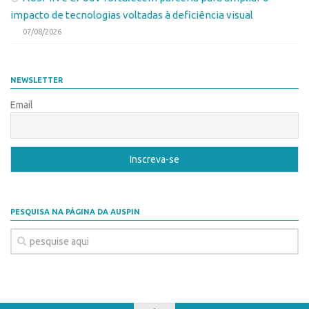
CEPIDs
impacto de tecnologias voltadas à deficiência visual
CEPIX
07/08/2026
CPEs
INCTs
NEWSLETTER
PRPI/USP
Email
InovaUSP
Eventos
Bússola da Inovação
Agenda AUSPIN
PESQUISA NA PÁGINA DA AUSPIN
SGE
Fala Inovação (Webinar)
SciBiz