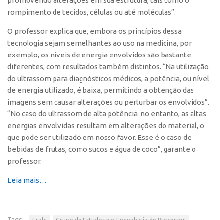
promovendo alterações em sua estrutura, tais como o
Edição 2017
rompimento de tecidos, células ou até moléculas”.
Inovação em Números
O professor explica que, embora os princípios dessa
Propriedade Intelectual
tecnologia sejam semelhantes ao uso na medicina, por
exemplo, os níveis de energia envolvidos são bastante
Formas de Proteção
diferentes, com resultados também distintos. “Na utilização
Patentes
do ultrassom para diagnósticos médicos, a potência, ou nível
de energia utilizado, é baixa, permitindo a obtenção das
Marcas
imagens sem causar alterações ou perturbar os envolvidos”.
Softwares
“No caso do ultrassom de alta potência, no entanto, as altas
Cultivares
energias envolvidas resultam em alterações do material, o
que pode ser utilizado em nosso favor. Esse é o caso de
Desenho Industrial
bebidas de frutas, como sucos e água de coco”, garante o
Buscar Anterioridade
professor.
Como solicitar
Leia mais…
Portal do Inventor
VPI – Vocação para Inovação
Tags:
Esalq
Grupo de Estudos em Engenharia de Processos