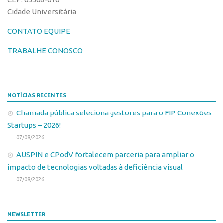
PGI-USP
Inteligência Competitiva
Cidade Universitária
Conexão USP
Editais
CONTATO EQUIPE
Conexão Inter-USP
Pesquisa na USP
TRABALHE CONOSCO
Leis e Normas
EMBRAPIIs
Portal do Inventor
CEPIDs
Inteligência Competitiva
CEPIX
NOTÍCIAS RECENTES
Editais
CPEs
Chamada pública seleciona gestores para o FIP Conexões
Pesquisa na USP
Startups – 2026!
INCTs
07/08/2026
EMBRAPIIs
PRPI/USP
AUSPIN e CPodV fortalecem parceria para ampliar o
CEPIDs
InovaUSP
impacto de tecnologias voltadas à deficiência visual
CEPIX
Comunicação
07/08/2026
CPEs
Eventos
INCTs
Agenda AUSPIN
NEWSLETTER
PRPI/USP