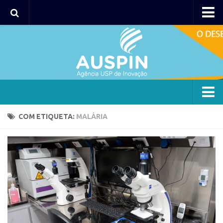
Agency
Agência
Institucional
Coordenação
Polos
Agency
COM ETIQUETA:
MALÁRIA
Polo Capital
Agência
Polo Lorena
Institucional
Polo Ribeirão Preto
Coordenação
Polo São Carlos
Polos
Programas
Polo Capital
Bolsa 2025
Polo Lorena
Startup USP