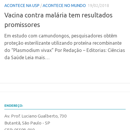
Coordenação
ACONTECE NA USP
/
ACONTECE NO MUNDO
19/02/2018
AUSPIN
Polos
Vacina contra malária tem resultados
Destaques do Mês
Polo Capital
promissores
Agência
Polo Lorena
Em estudo com camundongos, pesquisadores obtêm
Institucional
Polo Ribeirão Preto
proteção esterilizante utilizando proteína recombinante
Coordenação
Polo São Carlos
do “Plasmodium vivax” Por Redação – Editorias: Ciências
Polos
da Saúde Leia mais…
Programas
Polo Capital
Bolsa Empreendedorismo
Polo Lorena
Bolsa Startup USP
Polo Ribeirão Preto
PGI-USP
Polo São Carlos
Conexão USP
Programas
ENDEREÇO:
Conexão Inter-USP
Bolsa Empreendedorismo
Av. Prof. Luciano Gualberto, 730
Leis e Normas
Butantã, São Paulo - SP
Bolsa Startup USP
Portal do Inventor
CEP: 05508-010