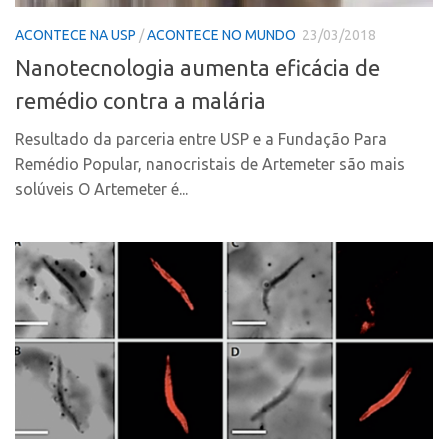
CPEs
Comunicação
ACONTECE NA USP
/
ACONTECE NO MUNDO
23/03/2018
CEPIDs
Eventos
Nanotecnologia aumenta eficácia de
INCTs
Agenda AUSPIN
remédio contra a malária
PRPI/USP
Fala Inovação
InovaUSP
Resultado da parceria entre USP e a Fundação Para
Premiações
Remédio Popular, nanocristais de Artemeter são mais
Comunicação
Edição 2017
solúveis O Artemeter é...
Eventos
Edição 2019
Agenda AUSPIN
Edição 2021
Fala Inovação
Inovação em Números
Premiações
AUSPIN
Edição 2017
Destaques do Mês
Edição 2019
Agência
Edição 2021
Institucional
Inovação em Números