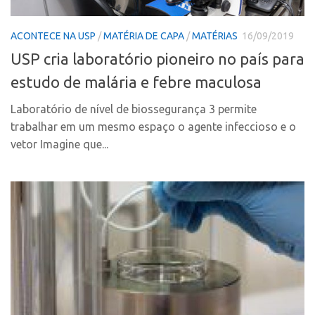
Polo Ribeirão Preto
Conexão USP
ACONTECE NA USP
/
MATÉRIA DE CAPA
/
MATÉRIAS
16/09/2019
Polo São Carlos
Conexão Inter-USP
USP cria laboratório pioneiro no país para
Programas
Leis e Normas
estudo de malária e febre maculosa
Bolsa 2025
Portal do Inventor
Startup USP
Laboratório de nível de biossegurança 3 permite
Inteligência Competitiva
trabalhar em um mesmo espaço o agente infeccioso e o
Conexão USP
Chamamento
vetor Imagine que...
Conexão Inter-USP
Pesquisa na USP
Leis e Normas
EMBRAPIIs
Portal do Inventor
CPEs
Inteligência Competitiva
CEPIDs
Chamamento
INCTs
Pesquisa na USP
PRPI/USP
EMBRAPIIs
InovaUSP