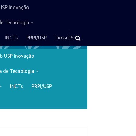
USP Inovação
de Tecnologia
INCTs
PRPI/USP
InovaUSP
b USP Inovação
a de Tecnologia
INCTs
PRPI/USP