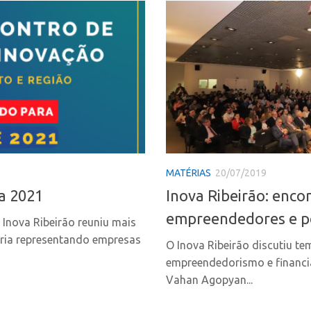
MATÉRIAS
20/07/2019
ra 2021
Inova Ribeirão: enco
empreendedores e p
 Inova Ribeirão reuniu mais
oria representando empresas
O Inova Ribeirão discutiu te
empreendedorismo e financia
Vahan Agopyan...