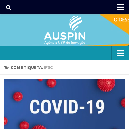
Agency
Agência
Institucional
Coordenação
Polos
Agency
COM ETIQUETA:
IFSC
Polo Capital
Agência
Polo Lorena
Institucional
Polo Ribeirão Preto
Coordenação
Polo São Carlos
Polos
Programas
Polo Capital
Bolsa 2025
Polo Lorena
Startup USP