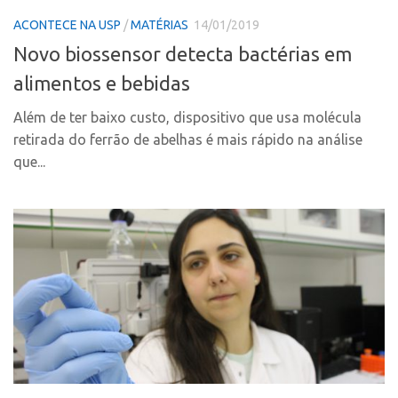
PGI-USP
Inteligência Competitiva
ACONTECE NA USP
/
MATÉRIAS
14/01/2019
Conexão USP
Editais
Novo biossensor detecta bactérias em
Conexão Inter-USP
Pesquisa na USP
alimentos e bebidas
Leis e Normas
EMBRAPIIs
Além de ter baixo custo, dispositivo que usa molécula
Portal do Inventor
CEPIDs
retirada do ferrão de abelhas é mais rápido na análise
Inteligência Competitiva
que...
CEPIX
Editais
CPEs
Pesquisa na USP
INCTs
EMBRAPIIs
PRPI/USP
CEPIDs
InovaUSP
CEPIX
Comunicação
CPEs
Eventos
INCTs
Agenda AUSPIN
PRPI/USP