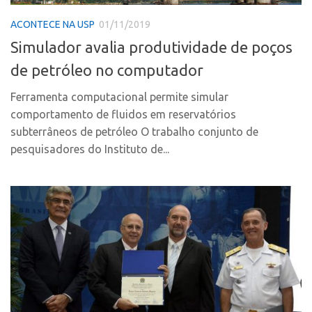
CPEs
Comunicação
ACONTECE NA USP
01/11/2019
CEPIDs
Eventos
Simulador avalia produtividade de poços
INCTs
Agenda AUSPIN
de petróleo no computador
PRPI/USP
Fala Inovação
InovaUSP
Ferramenta computacional permite simular
Premiações
comportamento de fluidos em reservatórios
Comunicação
Edição 2017
subterrâneos de petróleo O trabalho conjunto de
Eventos
Edição 2019
pesquisadores do Instituto de...
Agenda AUSPIN
Edição 2021
Fala Inovação
Inovação em Números
Premiações
AUSPIN
Edição 2017
Destaques do Mês
Edição 2019
Agência
Edição 2021
Institucional
Inovação em Números