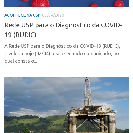
Polo Ribeirão Preto
Conexão USP
ACONTECE NA USP
03/04/2020
Polo São Carlos
Conexão Inter-USP
Rede USP para o Diagnóstico da COVID-
Programas
Leis e Normas
19 (RUDIC)
Bolsa 2025
Portal do Inventor
Startup USP
A Rede USP para o Diagnóstico da COVID-19 (RUDIC),
Inteligência Competitiva
divulgou hoje (02/04) o seu segundo comunicado, no
Conexão USP
Chamamento
qual consta o...
Conexão Inter-USP
Pesquisa na USP
Leis e Normas
EMBRAPIIs
Portal do Inventor
CPEs
Inteligência Competitiva
CEPIDs
Chamamento
INCTs
Pesquisa na USP
PRPI/USP
EMBRAPIIs
InovaUSP