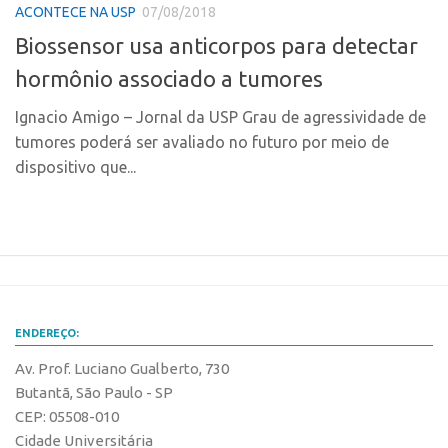
Fala Inovação
ACONTECE NA USP
07/08/2018
InovaUSP
Premiações
Biossensor usa anticorpos para detectar
Comunicação
Edição 2025
hormônio associado a tumores
Eventos
Edição 2021
Ignacio Amigo – Jornal da USP Grau de agressividade de
Agenda AUSPIN
Edição 2019
tumores poderá ser avaliado no futuro por meio de
Fala Inovação
dispositivo que...
Edição 2017
Premiações
Inovação em Números
Edição 2025
Portal do Inventor
Edição 2021
Hub USP Inovação
Edição 2019
Portal de Atendimento
Edição 2017
ENDEREÇO:
Propriedade Intelectual
Inovação em Números
Av. Prof. Luciano Gualberto, 730
Formas de Proteção
Butantã, São Paulo - SP
Portal do Inventor
CEP: 05508-010
Patentes
Hub USP Inovação
Cidade Universitária