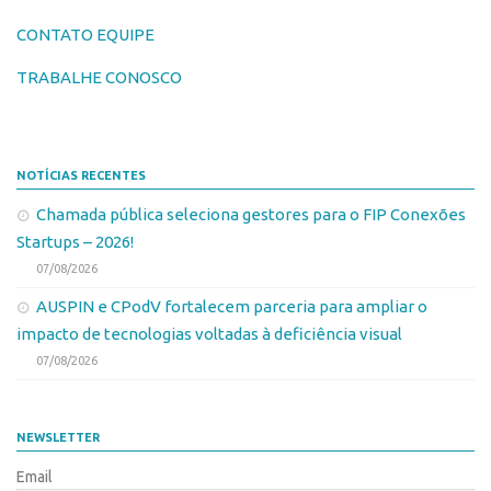
Marcas
Portal de Atendimento
CONTATO EQUIPE
Softwares
Propriedade Intelectual
Cultivares
TRABALHE CONOSCO
Formas de Proteção
Desenho Industrial
Patentes
Buscar Anterioridade
NOTÍCIAS RECENTES
Marcas
Como solicitar
Chamada pública seleciona gestores para o FIP Conexões
Softwares
Portal do Inventor
Startups – 2026!
Cultivares
VPI – Vocação para Inovação
07/08/2026
Desenho Industrial
Patrimônio Genético
AUSPIN e CPodV fortalecem parceria para ampliar o
Buscar Anterioridade
Leis e Normas
impacto de tecnologias voltadas à deficiência visual
Como solicitar
07/08/2026
Propriedade Intelectual
Portal do Inventor
Formas de Proteção
VPI – Vocação para Inovação
NEWSLETTER
Patentes
Patrimônio Genético
Email
Marcas