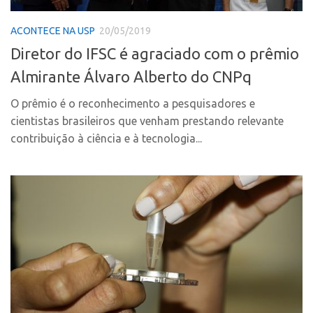
Coordenação
AUSPIN
Polos
ACONTECE NA USP
20/05/2019
Destaques do Mês
Polo Capital
Diretor do IFSC é agraciado com o prêmio
Agência
Polo Lorena
Almirante Álvaro Alberto do CNPq
Institucional
Polo Ribeirão Preto
O prêmio é o reconhecimento a pesquisadores e
Coordenação
Polo São Carlos
cientistas brasileiros que venham prestando relevante
Polos
contribuição à ciência e à tecnologia...
Programas
Polo Capital
Bolsa Empreendedorismo
Polo Lorena
Bolsa Startup USP
Polo Ribeirão Preto
PGI-USP
Polo São Carlos
Conexão USP
Programas
Conexão Inter-USP
Bolsa Empreendedorismo
Leis e Normas
Bolsa Startup USP
Portal do Inventor