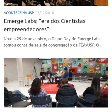
Polo Ribeirão Preto
Conexão USP
ACONTECE NA USP
03/12/2018
Polo São Carlos
Conexão Inter-USP
Emerge Labs: “era dos Cientistas
Programas
Leis e Normas
empreendedores”
Bolsa 2025
Portal do Inventor
Startup USP
No dia 29 de novembro, o Demo Day do Emerge Labs
Inteligência Competitiva
tomou conta da sala de congregação da FEA/USP. O...
Conexão USP
Chamamento
Conexão Inter-USP
Pesquisa na USP
Leis e Normas
EMBRAPIIs
Portal do Inventor
CPEs
Inteligência Competitiva
CEPIDs
Chamamento
INCTs
Pesquisa na USP
PRPI/USP
EMBRAPIIs
InovaUSP