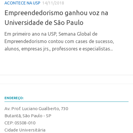
CPEs
Comunicação
ACONTECE NA USP
14/11/2018
CEPIDs
Empreendedorismo ganhou voz na
Eventos
INCTs
Universidade de São Paulo
Agenda AUSPIN
PRPI/USP
Fala Inovação
Em primeiro ano na USP, Semana Global de
InovaUSP
Empreendedorismo contou com cases de sucesso,
Premiações
alunos, empresas jrs., professores e especialistas...
Comunicação
Edição 2017
Eventos
Edição 2019
Agenda AUSPIN
Edição 2021
Fala Inovação
Inovação em Números
Premiações
AUSPIN
ENDEREÇO:
Edição 2017
Destaques do Mês
Av. Prof. Luciano Gualberto, 730
Edição 2019
Agência
Butantã, São Paulo - SP
Edição 2021
CEP: 05508-010
Institucional
Inovação em Números
Cidade Universitária