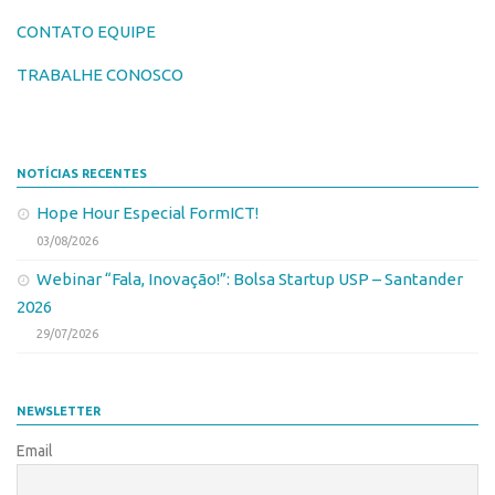
Coordenação
AUSPIN
CONTATO EQUIPE
Polos
Destaques do Mês
TRABALHE CONOSCO
Polo Capital
Agência
Polo Lorena
Institucional
Polo Ribeirão Preto
NOTÍCIAS RECENTES
Coordenação
Polo São Carlos
Hope Hour Especial FormICT!
Polos
Programas
03/08/2026
Polo Capital
Bolsa Empreendedorismo
Webinar “Fala, Inovação!”: Bolsa Startup USP – Santander
Polo Lorena
Bolsa Startup USP
2026
Polo Ribeirão Preto
PGI-USP
29/07/2026
Polo São Carlos
Conexão USP
Programas
Conexão Inter-USP
NEWSLETTER
Bolsa Empreendedorismo
Leis e Normas
Email
Bolsa Startup USP
Portal do Inventor