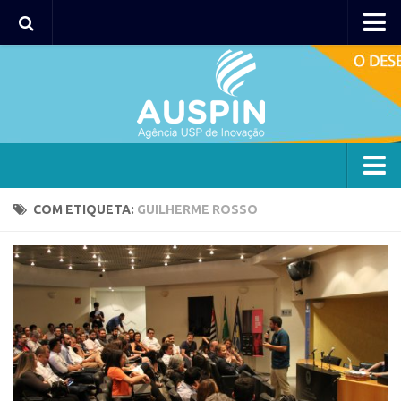
Agency
Agência
Institucional
Coordenação
Polos
Agency
COM ETIQUETA:
GUILHERME ROSSO
Polo Capital
Agência
Polo Lorena
Institucional
Polo Ribeirão Preto
Coordenação
Polo São Carlos
Polos
Programas
Polo Capital
Bolsa 2025
Polo Lorena
Startup USP