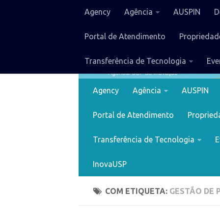
Agency
Agência
AUSPIN
D
Portal de Atendimento
Propriedade
Transferência de Tecnologia
Eve
Agency
Agência
AUSPIN
Portal de Atendimento
Proprieda
Transferência de Tecnologia
E
InovaUSP
COM ETIQUETA:
GESTÃO DE 