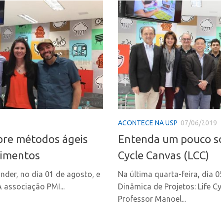
ACONTECE NA USP
07/06/2019
bre métodos ágeis
Entenda um pouco sob
dimentos
Cycle Canvas (LCC)
der, no dia 01 de agosto, e
Na última quarta-feira, dia 
 associação PMI...
Dinâmica de Projetos: Life C
Professor Manoel...