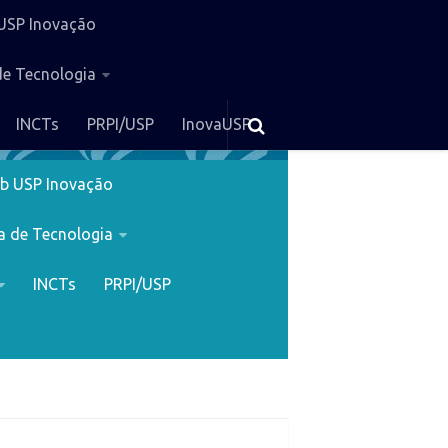
USP Inovação
de Tecnologia
INCTs
PRPI/USP
InovaUSP
b USP Inovação
a de Tecnologia
INCTs
PRPI/USP