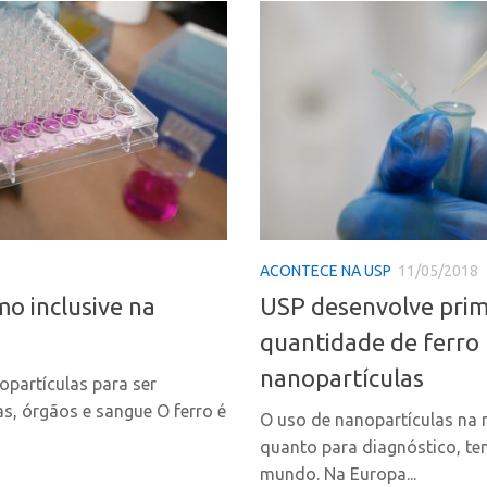
ACONTECE NA USP
11/05/2018
mo inclusive na
USP desenvolve prime
quantidade de ferro
nanopartículas
opartículas para ser
s, órgãos e sangue O ferro é
O uso de nanopartículas na 
quanto para diagnóstico, te
mundo. Na Europa...