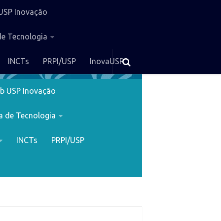
USP Inovação
de Tecnologia
INCTs
PRPI/USP
InovaUSP
b USP Inovação
a de Tecnologia
INCTs
PRPI/USP