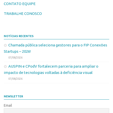
Marcas
CONTATO EQUIPE
Portal de Atendimento
Softwares
TRABALHE CONOSCO
Propriedade Intelectual
Cultivares
Formas de Proteção
Desenho Industrial
Patentes
Buscar Anterioridade
NOTÍCIAS RECENTES
Marcas
Como solicitar
Chamada pública seleciona gestores para o FIP Conexões
Softwares
Portal do Inventor
Startups – 2026!
Cultivares
07/08/2026
VPI – Vocação para Inovação
AUSPIN e CPodV fortalecem parceria para ampliar o
Desenho Industrial
Patrimônio Genético
impacto de tecnologias voltadas à deficiência visual
Buscar Anterioridade
Leis e Normas
07/08/2026
Como solicitar
Propriedade Intelectual
Portal do Inventor
Formas de Proteção
NEWSLETTER
VPI – Vocação para Inovação
Patentes
Email
Patrimônio Genético
Marcas