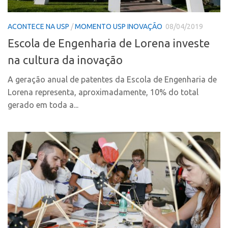
Coordenação
AUSPIN
Polos
ACONTECE NA USP
/
MOMENTO USP INOVAÇÃO
08/04/2019
Destaques do Mês
Polo Capital
Escola de Engenharia de Lorena investe
Agência
Polo Lorena
na cultura da inovação
Institucional
Polo Ribeirão Preto
A geração anual de patentes da Escola de Engenharia de
Coordenação
Polo São Carlos
Lorena representa, aproximadamente, 10% do total
Polos
Programas
gerado em toda a...
Polo Capital
Bolsa Empreendedorismo
Polo Lorena
Bolsa Startup USP
Polo Ribeirão Preto
PGI-USP
Polo São Carlos
Conexão USP
Programas
Conexão Inter-USP
Bolsa Empreendedorismo
Leis e Normas
Bolsa Startup USP
Portal do Inventor