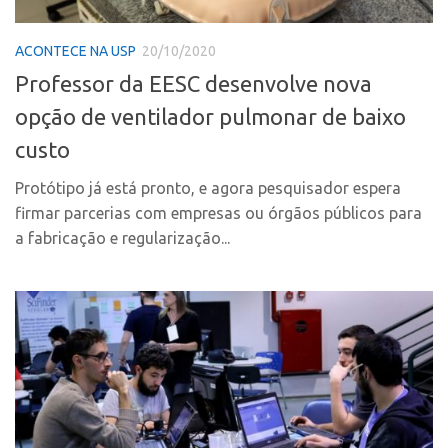
Polo Ribeirão Preto
Conexão USP
ACONTECE NA USP
20/10/2020
Polo São Carlos
Conexão Inter-USP
Professor da EESC desenvolve nova
Programas
Leis e Normas
opção de ventilador pulmonar de baixo
Bolsa 2025
Portal do Inventor
custo
Startup USP
Inteligência Competitiva
Conexão USP
Protótipo já está pronto, e agora pesquisador espera
Chamamento
firmar parcerias com empresas ou órgãos públicos para
Conexão Inter-USP
Pesquisa na USP
a fabricação e regularização...
Leis e Normas
EMBRAPIIs
Portal do Inventor
CPEs
Inteligência Competitiva
CEPIDs
Chamamento
INCTs
Pesquisa na USP
PRPI/USP
EMBRAPIIs
InovaUSP