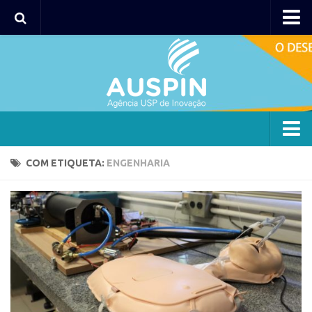
Agency
Agência
Institucional
Coordenação
Polos
Agency
COM ETIQUETA:
ENGENHARIA
Polo Capital
Agência
Polo Lorena
Institucional
Polo Ribeirão Preto
Coordenação
Polo São Carlos
Polos
Programas
Polo Capital
Bolsa 2025
Polo Lorena
Startup USP