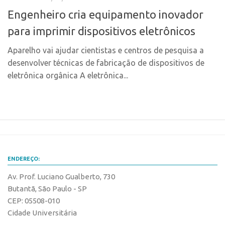
Fala Inovação
Engenheiro cria equipamento inovador
InovaUSP
Premiações
para imprimir dispositivos eletrônicos
Comunicação
Edição 2025
Eventos
Aparelho vai ajudar cientistas e centros de pesquisa a
Edição 2021
desenvolver técnicas de fabricação de dispositivos de
Agenda AUSPIN
Edição 2019
eletrônica orgânica A eletrônica...
Fala Inovação
Edição 2017
Premiações
Inovação em Números
Edição 2025
Portal do Inventor
Edição 2021
Hub USP Inovação
Edição 2019
Portal de Atendimento
ENDEREÇO:
Edição 2017
Propriedade Intelectual
Av. Prof. Luciano Gualberto, 730
Inovação em Números
Butantã, São Paulo - SP
Formas de Proteção
Portal do Inventor
CEP: 05508-010
Patentes
Cidade Universitária
Hub USP Inovação