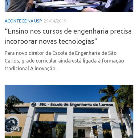
CPEs
Comunicação
CEPIDs
Eventos
ACONTECE NA USP
29/04/2019
INCTs
Agenda AUSPIN
“Ensino nos cursos de engenharia precisa
PRPI/USP
Fala Inovação
incorporar novas tecnologias”
InovaUSP
Premiações
Comunicação
Para novo diretor da Escola de Engenharia de São
Edição 2017
Carlos, grade curricular ainda está ligada à formação
Eventos
Edição 2019
tradicional A inovação...
Agenda AUSPIN
Edição 2021
Fala Inovação
Inovação em Números
Premiações
AUSPIN
Edição 2017
Destaques do Mês
Edição 2019
Agência
Edição 2021
Institucional
Inovação em Números