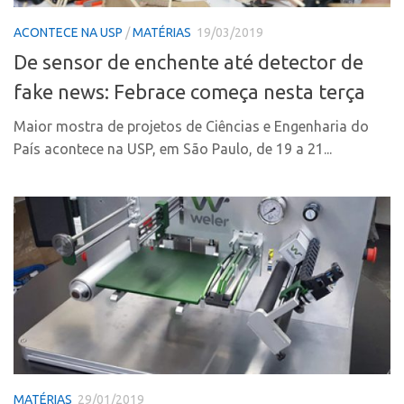
PGI-USP
Inteligência Competitiva
ACONTECE NA USP
/
MATÉRIAS
19/03/2019
Conexão USP
Editais
De sensor de enchente até detector de
Conexão Inter-USP
Pesquisa na USP
fake news: Febrace começa nesta terça
Leis e Normas
EMBRAPIIs
Maior mostra de projetos de Ciências e Engenharia do
Portal do Inventor
CEPIDs
País acontece na USP, em São Paulo, de 19 a 21...
Inteligência Competitiva
CEPIX
Editais
CPEs
Pesquisa na USP
INCTs
EMBRAPIIs
PRPI/USP
CEPIDs
InovaUSP
CEPIX
Comunicação
CPEs
Eventos
INCTs
Agenda AUSPIN
MATÉRIAS
29/01/2019
PRPI/USP