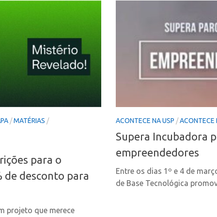
APA
/
MATÉRIAS
/
ACONTECE NA USP
/
ACONTECE
Supera Incubadora p
empreendedores
ições para o
Entre os dias 1º e 4 de mar
 de desconto para
de Base Tecnológica promove
um projeto que merece