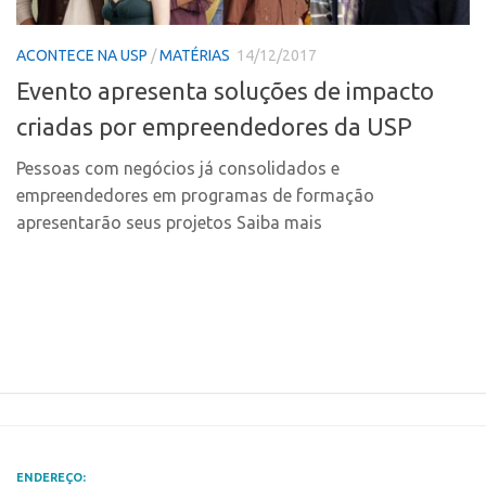
Polo Ribeirão Preto
Conexão USP
ACONTECE NA USP
/
MATÉRIAS
14/12/2017
Polo São Carlos
Conexão Inter-USP
Evento apresenta soluções de impacto
Programas
Leis e Normas
criadas por empreendedores da USP
Bolsa 2025
Portal do Inventor
Startup USP
Pessoas com negócios já consolidados e
Inteligência Competitiva
empreendedores em programas de formação
Conexão USP
Chamamento
apresentarão seus projetos Saiba mais
Conexão Inter-USP
Pesquisa na USP
Leis e Normas
EMBRAPIIs
Portal do Inventor
CPEs
Inteligência Competitiva
CEPIDs
Chamamento
INCTs
Pesquisa na USP
PRPI/USP
EMBRAPIIs
InovaUSP
ENDEREÇO: