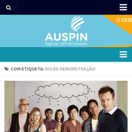
Agency
Agência
Institucional
Coordenação
Polos
Agency
COM ETIQUETA:
DIA DE DEMONSTRAÇÃO
Polo Capital
Agência
Polo Lorena
Institucional
Polo Ribeirão Preto
Coordenação
Polo São Carlos
Polos
Programas
Polo Capital
Bolsa 2025
Polo Lorena
Startup USP