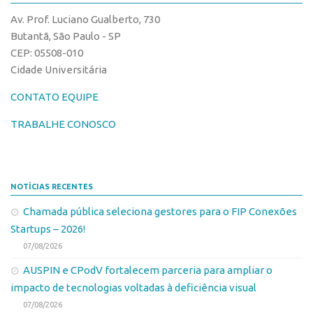
CPEs
Comunicação
Av. Prof. Luciano Gualberto, 730
CEPIDs
Eventos
Butantã, São Paulo - SP
INCTs
CEP: 05508-010
Agenda AUSPIN
Cidade Universitária
PRPI/USP
Fala Inovação
InovaUSP
CONTATO EQUIPE
Premiações
Comunicação
Edição 2017
TRABALHE CONOSCO
Eventos
Edição 2019
Agenda AUSPIN
Edição 2021
NOTÍCIAS RECENTES
Fala Inovação
Inovação em Números
Chamada pública seleciona gestores para o FIP Conexões
Premiações
AUSPIN
Startups – 2026!
Edição 2017
Destaques do Mês
07/08/2026
Edição 2019
Agência
AUSPIN e CPodV fortalecem parceria para ampliar o
Edição 2021
impacto de tecnologias voltadas à deficiência visual
Institucional
Inovação em Números
07/08/2026