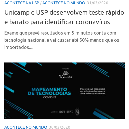
CPEs
Comunicação
ACONTECE NA USP
/
ACONTECE NO MUNDO
31/03/2020
CEPIDs
Unicamp e USP desenvolvem teste rápido
Eventos
INCTs
e barato para identificar coronavírus
Agenda AUSPIN
PRPI/USP
Fala Inovação
Exame que prevê resultados em 5 minutos conta com
InovaUSP
tecnologia nacional e vai custar até 50% menos que os
Premiações
importados....
Comunicação
Edição 2017
Eventos
Edição 2019
Agenda AUSPIN
Edição 2021
Fala Inovação
Inovação em Números
Premiações
AUSPIN
Edição 2017
Destaques do Mês
Edição 2019
Agência
Edição 2021
Institucional
Inovação em Números
ACONTECE NO MUNDO
30/03/2020