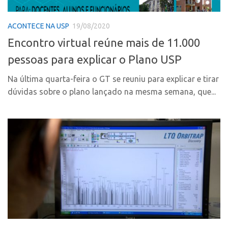
Polo Ribeirão Preto
Conexão USP
ACONTECE NA USP
19/08/2020
Polo São Carlos
Conexão Inter-USP
Encontro virtual reúne mais de 11.000
Programas
Leis e Normas
pessoas para explicar o Plano USP
Bolsa 2025
Portal do Inventor
Startup USP
Na última quarta-feira o GT se reuniu para explicar e tirar
Inteligência Competitiva
dúvidas sobre o plano lançado na mesma semana, que...
Conexão USP
Chamamento
Conexão Inter-USP
Pesquisa na USP
Leis e Normas
EMBRAPIIs
Portal do Inventor
CPEs
Inteligência Competitiva
CEPIDs
Chamamento
INCTs
Pesquisa na USP
PRPI/USP
EMBRAPIIs
InovaUSP