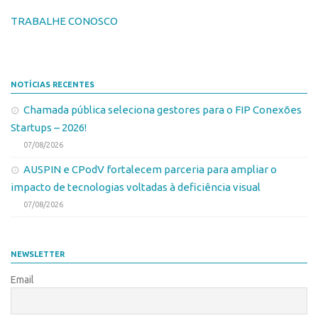
Leis e Normas
Softwares
TRABALHE CONOSCO
Propriedade Intelectual
Cultivares
Formas de Proteção
Desenho Industrial
Patentes
NOTÍCIAS RECENTES
Buscar Anterioridade
Marcas
Chamada pública seleciona gestores para o FIP Conexões
Como solicitar
Startups – 2026!
Softwares
Portal do Inventor
07/08/2026
Cultivares
VPI – Vocação para Inovação
AUSPIN e CPodV fortalecem parceria para ampliar o
Desenho Industrial
Patrimônio Genético
impacto de tecnologias voltadas à deficiência visual
Buscar Anterioridade
Leis e Normas
07/08/2026
Como solicitar
Transferência de Tecnologia
Portal do Inventor
Editais de Transferência de Tecnologia
NEWSLETTER
VPI – Vocação para Inovação
PD&I
Email
Patrimônio Genético
Convênios
Leis e Normas