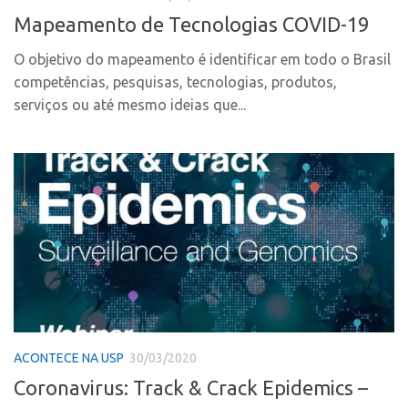
Coordenação
AUSPIN
Mapeamento de Tecnologias COVID-19
Polos
Destaques do Mês
O objetivo do mapeamento é identificar em todo o Brasil
Polo Capital
competências, pesquisas, tecnologias, produtos,
Agência
Polo Lorena
serviços ou até mesmo ideias que...
Institucional
Polo Ribeirão Preto
Coordenação
Polo São Carlos
Polos
Programas
Polo Capital
Bolsa Empreendedorismo
Polo Lorena
Bolsa Startup USP
Polo Ribeirão Preto
PGI-USP
Polo São Carlos
Conexão USP
Programas
Conexão Inter-USP
ACONTECE NA USP
30/03/2020
Bolsa Empreendedorismo
Leis e Normas
Coronavirus: Track & Crack Epidemics –
Bolsa Startup USP
Portal do Inventor