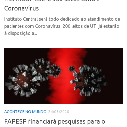
Fala Inovação
Coronavírus
InovaUSP
Premiações
Comunicação
Instituto Central será todo dedicado ao atendimento de
Edição 2025
pacientes com Coronavírus; 200 leitos de UTI já estarão
Eventos
Edição 2021
à disposição a...
Agenda AUSPIN
Edição 2019
Fala Inovação
Edição 2017
Premiações
Inovação em Números
Edição 2025
Portal do Inventor
Edição 2021
Hub USP Inovação
Edição 2019
Portal de Atendimento
Edição 2017
Propriedade Intelectual
Inovação em Números
Formas de Proteção
ACONTECE NO MUNDO
24/03/2020
Portal do Inventor
Patentes
FAPESP financiará pesquisas para o
Hub USP Inovação