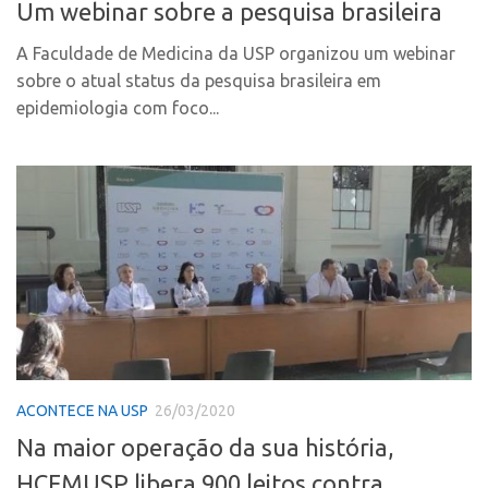
Um webinar sobre a pesquisa brasileira
PGI-USP
Inteligência Competitiva
Conexão USP
A Faculdade de Medicina da USP organizou um webinar
Editais
sobre o atual status da pesquisa brasileira em
Conexão Inter-USP
Pesquisa na USP
epidemiologia com foco...
Leis e Normas
EMBRAPIIs
Portal do Inventor
CEPIDs
Inteligência Competitiva
CEPIX
Editais
CPEs
Pesquisa na USP
INCTs
EMBRAPIIs
PRPI/USP
CEPIDs
InovaUSP
CEPIX
Comunicação
ACONTECE NA USP
26/03/2020
CPEs
Eventos
Na maior operação da sua história,
INCTs
Agenda AUSPIN
HCFMUSP libera 900 leitos contra
PRPI/USP