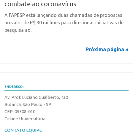
Marcas
combate ao coronavírus
Portal de Atendimento
Softwares
A FAPESP está lançando duas chamadas de propostas
Propriedade Intelectual
Cultivares
no valor de R$ 30 milhões para direcionar iniciativas de
Formas de Proteção
pesquisa ao...
Desenho Industrial
Patentes
Buscar Anterioridade
Marcas
Próxima página »
Como solicitar
Softwares
Portal do Inventor
Cultivares
VPI – Vocação para Inovação
Desenho Industrial
Patrimônio Genético
ENDEREÇO:
Buscar Anterioridade
Leis e Normas
Av. Prof. Luciano Gualberto, 730
Como solicitar
Propriedade Intelectual
Butantã, São Paulo - SP
Portal do Inventor
Formas de Proteção
CEP: 05508-010
VPI – Vocação para Inovação
Cidade Universitária
Patentes
Patrimônio Genético
Marcas
CONTATO EQUIPE