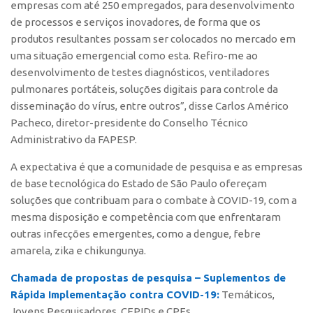
empresas com até 250 empregados, para desenvolvimento
Banco de Patentes
de processos e serviços inovadores, de forma que os
produtos resultantes possam ser colocados no mercado em
Patentes em Destaque
uma situação emergencial como esta. Refiro-me ao
Inteligência Competitiva
desenvolvimento de testes diagnósticos, ventiladores
Showroom de Tecnologias
pulmonares portáteis, soluções digitais para controle da
disseminação do vírus, entre outros”, disse Carlos Américo
Empreendedorismo
Pacheco, diretor-presidente do Conselho Técnico
Jornada Empreendedora
Administrativo da FAPESP.
Bolsas
A expectativa é que a comunidade de pesquisa e as empresas
Bolsa Empreendedorismo
de base tecnológica do Estado de São Paulo ofereçam
soluções que contribuam para o combate à COVID-19, com a
Bolsa Startup USP
mesma disposição e competência com que enfrentaram
Prêmio USP de Empreendedorismo
outras infecções emergentes, como a dengue, febre
Entidades
amarela, zika e chikungunya.
Pesquisa
Chamada de propostas de pesquisa – Suplementos de
Rápida Implementação contra COVID-19:
Temáticos,
EMBRAPIIs
Jovens Pesquisadores, CEPIDs e CPEs.