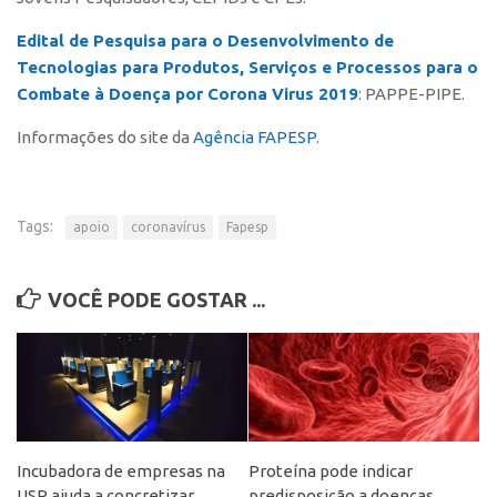
CEPIDs
Edital de Pesquisa para o Desenvolvimento de
CEPIX
Tecnologias para Produtos, Serviços e Processos para o
CPEs
Combate à Doença por Corona Virus 2019
: PAPPE-PIPE.
INCTs
Informações do site da
Agência FAPESP
.
PRPI/USP
InovaUSP
Tags:
apoio
coronavírus
Fapesp
Eventos
Bússola da Inovação
VOCÊ PODE GOSTAR ...
Agenda AUSPIN
SGE
Fala Inovação (Webinar)
SciBiz
Incubadora de empresas na
Proteína pode indicar
USP ajuda a concretizar
predisposição a doenças