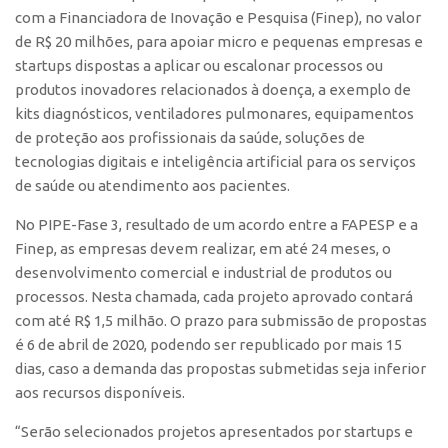
Patrimônio Genético
com a Financiadora de Inovação e Pesquisa (Finep), no valor
Leis e Normas
de R$ 20 milhões, para apoiar micro e pequenas empresas e
startups dispostas a aplicar ou escalonar processos ou
Transferência de Tecnologia
produtos inovadores relacionados à doença, a exemplo de
Editais de TT
kits diagnósticos, ventiladores pulmonares, equipamentos
de proteção aos profissionais da saúde, soluções de
PD&I
tecnologias digitais e inteligência artificial para os serviços
Convênios
de saúde ou atendimento aos pacientes.
Chamamento
No PIPE-Fase 3, resultado de um acordo entre a FAPESP e a
Parcerias PD&I
Finep, as empresas devem realizar, em até 24 meses, o
PIPE/FAPESP
desenvolvimento comercial e industrial de produtos ou
processos. Nesta chamada, cada projeto aprovado contará
SPRINT
com até R$ 1,5 milhão. O prazo para submissão de propostas
Exceções
é 6 de abril de 2020, podendo ser republicado por mais 15
dias, caso a demanda das propostas submetidas seja inferior
Programas
aos recursos disponíveis.
Conexão USP
“Serão selecionados projetos apresentados por startups e
Conexão Inter-USP