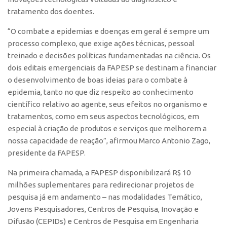
tratamento dos doentes.
CEPIX
“O combate a epidemias e doenças em geral é sempre um
CPEs
processo complexo, que exige ações técnicas, pessoal
INCTs
treinado e decisões políticas fundamentadas na ciência. Os
PRPI/USP
dois editais emergenciais da FAPESP se destinam a financiar
o desenvolvimento de boas ideias para o combate à
InovaUSP
epidemia, tanto no que diz respeito ao conhecimento
Comunicação
científico relativo ao agente, seus efeitos no organismo e
tratamentos, como em seus aspectos tecnológicos, em
Eventos
especial à criação de produtos e serviços que melhorem a
Agenda AUSPIN
nossa capacidade de reação”, afirmou Marco Antonio Zago,
Fala Inovação
presidente da FAPESP.
Premiações
Na primeira chamada, a FAPESP disponibilizará R$ 10
milhões suplementares para redirecionar projetos de
Edição 2025
pesquisa já em andamento – nas modalidades Temático,
Edição 2021
Jovens Pesquisadores, Centros de Pesquisa, Inovação e
Edição 2019
Difusão (CEPIDs) e Centros de Pesquisa em Engenharia