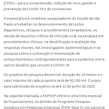
(CPEs) – para a compreensão, redução de risco, gestão e
Edição 2017
prevenção da COVID-19 e do coronavírus.
Inovação em Números
A expectativa é mobilizar pesquisadores do Estado de São
Propriedade Intelectual
Paulo a trabalhar no desenvolvimento de testes
Formas de Proteção
diagnósticos, terapias e procedimentos terapêuticos, no
estudo de aspectos críticos da infecção viral, na pesquisa em
Patentes
procedimentos clínicos, na identificação e avaliação das
Marcas
respostas imunes, nas investigações epidemiológicas e na
pesquisa sobre a contenção e minimização de
Softwares
comportamentos contraproducentes para a epidemia, entre
Cultivares
outros desafios que cercam a COVID-19.
Desenho Industrial
Os projetos de pesquisa devem ter duração de 24 meses e o
Buscar Anterioridade
valor máximo de cada proposta será de R$ 200 mil. O prazo
Como solicitar
para submissão de projetos vai até 22 de junho de 2020.
Portal do Inventor
Na segunda chamada, a FAPESP oferece uma linha especial
de financiamento, no âmbito do Programa Pesquisa
VPI – Vocação para Inovação
Inovativa em Pequenas Empresas (PIPE-Fase 3), em parceria