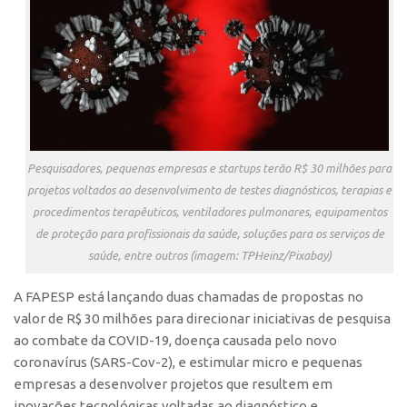
Polo São Carlos
Programas
Bolsa Empreendedorismo
Bolsa Startup USP
PGI-USP
Conexão USP
Pesquisadores, pequenas empresas e startups terão R$ 30 milhões para
projetos voltados ao desenvolvimento de testes diagnósticos, terapias e
Conexão Inter-USP
procedimentos terapêuticos, ventiladores pulmonares, equipamentos
Leis e Normas
de proteção para profissionais da saúde, soluções para os serviços de
Portal do Inventor
saúde, entre outros (imagem: TPHeinz/Pixabay)
Inteligência Competitiva
A FAPESP está lançando duas chamadas de propostas no
Editais
valor de R$ 30 milhões para direcionar iniciativas de pesquisa
ao combate da COVID-19, doença causada pelo novo
Pesquisa na USP
coronavírus (SARS-Cov-2), e estimular micro e pequenas
EMBRAPIIs
empresas a desenvolver projetos que resultem em
inovações tecnológicas voltadas ao diagnóstico e
CEPIDs