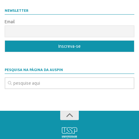
Coordenação
AUSPIN
NEWSLETTER
Polos
Destaques do Mês
Email
Polo Capital
Agência
Polo Lorena
Institucional
Polo Ribeirão Preto
Coordenação
Polo São Carlos
Polos
Programas
PESQUISA NA PÁGINA DA AUSPIN
Polo Capital
Bolsa Empreendedorismo
Polo Lorena
Bolsa Startup USP
Polo Ribeirão Preto
PGI-USP
Polo São Carlos
Conexão USP
Programas
Conexão Inter-USP
Bolsa Empreendedorismo
Leis e Normas
Bolsa Startup USP
Portal do Inventor