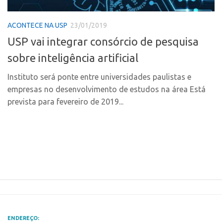
Polo Ribeirão Preto
Conexão USP
ACONTECE NA USP
23/01/2019
Polo São Carlos
Conexão Inter-USP
USP vai integrar consórcio de pesquisa
Programas
Leis e Normas
sobre inteligência artificial
Bolsa 2025
Portal do Inventor
Startup USP
Instituto será ponte entre universidades paulistas e
Inteligência Competitiva
empresas no desenvolvimento de estudos na área Está
Conexão USP
Chamamento
prevista para fevereiro de 2019...
Conexão Inter-USP
Pesquisa na USP
Leis e Normas
EMBRAPIIs
Portal do Inventor
CPEs
Inteligência Competitiva
CEPIDs
Chamamento
INCTs
Pesquisa na USP
PRPI/USP
EMBRAPIIs
InovaUSP
ENDEREÇO: