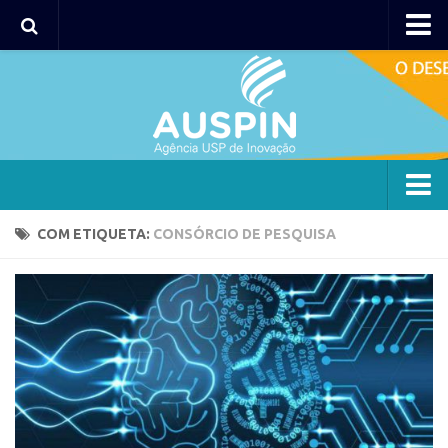
Agency
Agência
Institucional
Coordenação
Polos
Agency
COM ETIQUETA:
CONSÓRCIO DE PESQUISA
Polo Capital
Agência
Polo Lorena
Institucional
Polo Ribeirão Preto
Coordenação
Polo São Carlos
Polos
Programas
Polo Capital
Bolsa 2025
Polo Lorena
Startup USP