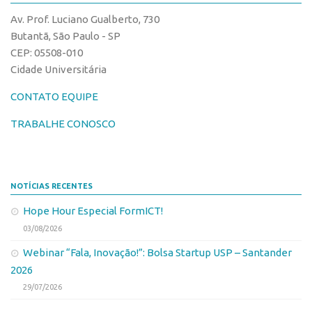
CPEs
Comunicação
Av. Prof. Luciano Gualberto, 730
CEPIDs
Eventos
Butantã, São Paulo - SP
INCTs
CEP: 05508-010
Agenda AUSPIN
Cidade Universitária
PRPI/USP
Fala Inovação
InovaUSP
CONTATO EQUIPE
Premiações
Comunicação
Edição 2017
TRABALHE CONOSCO
Eventos
Edição 2019
Agenda AUSPIN
Edição 2021
NOTÍCIAS RECENTES
Fala Inovação
Inovação em Números
Hope Hour Especial FormICT!
Premiações
AUSPIN
03/08/2026
Edição 2017
Destaques do Mês
Webinar “Fala, Inovação!”: Bolsa Startup USP – Santander
Edição 2019
Agência
2026
Edição 2021
29/07/2026
Institucional
Inovação em Números