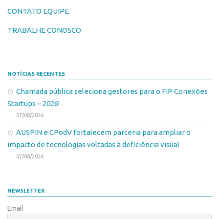
Leis e Normas
CONTATO EQUIPE
Softwares
Propriedade Intelectual
Cultivares
TRABALHE CONOSCO
Formas de Proteção
Desenho Industrial
Patentes
Buscar Anterioridade
Marcas
NOTÍCIAS RECENTES
Como solicitar
Softwares
Chamada pública seleciona gestores para o FIP Conexões
Portal do Inventor
Startups – 2026!
Cultivares
VPI – Vocação para Inovação
07/08/2026
Desenho Industrial
Patrimônio Genético
AUSPIN e CPodV fortalecem parceria para ampliar o
Buscar Anterioridade
Leis e Normas
impacto de tecnologias voltadas à deficiência visual
Como solicitar
Transferência de Tecnologia
07/08/2026
Portal do Inventor
Editais de Transferência de Tecnologia
VPI – Vocação para Inovação
PD&I
NEWSLETTER
Patrimônio Genético
Convênios
Email
Leis e Normas