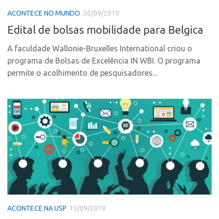
Fala Inovação
ACONTECE NO MUNDO
30/09/2019
InovaUSP
Premiações
Edital de bolsas mobilidade para Belgica
Comunicação
Edição 2025
Eventos
A faculdade Wallonie-Bruxelles International criou o
Edição 2021
programa de Bolsas de Excelência IN WBI. O programa
Agenda AUSPIN
Edição 2019
permite o acolhimento de pesquisadores...
Fala Inovação
Edição 2017
Premiações
Inovação em Números
Edição 2025
Portal do Inventor
Edição 2021
Hub USP Inovação
Edição 2019
Portal de Atendimento
Edição 2017
Propriedade Intelectual
Inovação em Números
Formas de Proteção
Portal do Inventor
Patentes
ACONTECE NA USP
13/09/2019
Hub USP Inovação