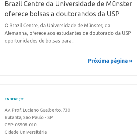
Marcas
Brazil Centre da Universidade de Münster
Portal de Atendimento
Softwares
oferece bolsas a doutorandos da USP
Propriedade Intelectual
Cultivares
O Brazil Centre, da Universidade de Münster, da
Formas de Proteção
Desenho Industrial
Alemanha, oferece aos estudantes de doutorado da USP
Patentes
oportunidades de bolsas para...
Buscar Anterioridade
Marcas
Como solicitar
Próxima página »
Softwares
Portal do Inventor
Cultivares
VPI – Vocação para Inovação
Desenho Industrial
Patrimônio Genético
Buscar Anterioridade
Leis e Normas
ENDEREÇO:
Como solicitar
Propriedade Intelectual
Av. Prof. Luciano Gualberto, 730
Portal do Inventor
Formas de Proteção
Butantã, São Paulo - SP
VPI – Vocação para Inovação
Patentes
CEP: 05508-010
Patrimônio Genético
Cidade Universitária
Marcas