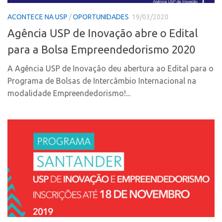
Coordenação
AUSPIN
ACONTECE NA USP
/
OPORTUNIDADES
19/03/2020
Polos
Destaques do Mês
Agência USP de Inovação abre o Edital
Polo Capital
Agência
para a Bolsa Empreendedorismo 2020
Polo Lorena
Institucional
Polo Ribeirão Preto
A Agência USP de Inovação deu abertura ao Edital para o
Programa de Bolsas de Intercâmbio Internacional na
Coordenação
Polo São Carlos
modalidade Empreendedorismo!...
Polos
Programas
Polo Capital
Bolsa Empreendedorismo
Polo Lorena
Bolsa Startup USP
Polo Ribeirão Preto
PGI-USP
Polo São Carlos
Conexão USP
Programas
Conexão Inter-USP
Bolsa Empreendedorismo
Leis e Normas
Bolsa Startup USP
Portal do Inventor