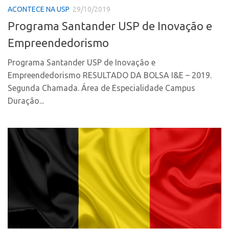
PGI-USP
ACONTECE NA USP
29/10/2019
Inteligência Competitiva
Programa Santander USP de Inovação e
Conexão USP
Editais
Empreendedorismo
Conexão Inter-USP
Pesquisa na USP
Leis e Normas
EMBRAPIIs
Programa Santander USP de Inovação e
Empreendedorismo RESULTADO DA BOLSA I&E – 2019.
Portal do Inventor
CEPIDs
Segunda Chamada. Área de Especialidade Campus
Inteligência Competitiva
CEPIX
Duração...
Editais
CPEs
Pesquisa na USP
INCTs
EMBRAPIIs
PRPI/USP
CEPIDs
InovaUSP
CEPIX
Comunicação
CPEs
Eventos
INCTs
Agenda AUSPIN
PRPI/USP