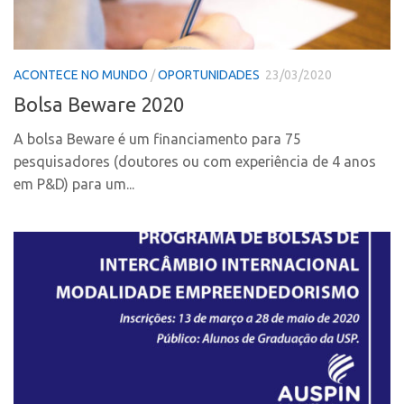
CPEs
Comunicação
CEPIDs
Eventos
INCTs
Agenda AUSPIN
ACONTECE NO MUNDO
/
OPORTUNIDADES
23/03/2020
PRPI/USP
Fala Inovação
Bolsa Beware 2020
InovaUSP
Premiações
A bolsa Beware é um financiamento para 75
Comunicação
Edição 2017
pesquisadores (doutores ou com experiência de 4 anos
Eventos
em P&D) para um...
Edição 2019
Agenda AUSPIN
Edição 2021
Fala Inovação
Inovação em Números
Premiações
AUSPIN
Edição 2017
Destaques do Mês
Edição 2019
Agência
Edição 2021
Institucional
Inovação em Números