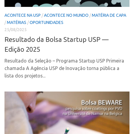
Polo Ribeirão Preto
Conexão USP
ACONTECE NA USP
/
ACONTECE NO MUNDO
/
MATÉRIA DE CAPA
Polo São Carlos
Conexão Inter-USP
/
MATÉRIAS
/
OPORTUNIDADES
Programas
Leis e Normas
25/08/2025
Bolsa 2025
Portal do Inventor
Resultado da Bolsa Startup USP —
Startup USP
Inteligência Competitiva
Edição 2025
Conexão USP
Chamamento
Resultado da Seleção – Programa Startup USP Primeira
Conexão Inter-USP
Pesquisa na USP
chamada A Agência USP de Inovação torna pública a
Leis e Normas
lista dos projetos...
EMBRAPIIs
Portal do Inventor
CPEs
Inteligência Competitiva
CEPIDs
Chamamento
INCTs
Pesquisa na USP
PRPI/USP
EMBRAPIIs
InovaUSP