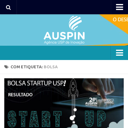
Agency
Agência
Institucional
Coordenação
Polos
Agency
COM ETIQUETA:
BOLSA
Polo Capital
Agência
Polo Lorena
Institucional
Polo Ribeirão Preto
Coordenação
Polo São Carlos
Polos
Programas
Polo Capital
Bolsa 2025
Polo Lorena
Startup USP