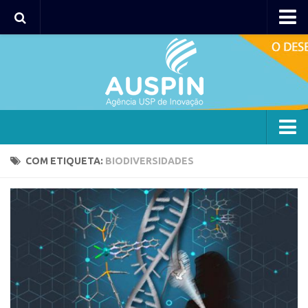
Agency
Agência
Institucional
Coordenação
Polos
Agency
COM ETIQUETA:
BIODIVERSIDADES
Polo Capital
Agência
Polo Lorena
Institucional
Polo Ribeirão Preto
Coordenação
Polo São Carlos
Polos
Programas
Polo Capital
Bolsa 2025
Polo Lorena
Startup USP