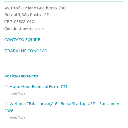
CPEs
Comunicação
Av. Prof. Luciano Gualberto, 730
CEPIDs
Eventos
Butantã, São Paulo - SP
INCTs
CEP: 05508-010
Agenda AUSPIN
Cidade Universitária
PRPI/USP
Fala Inovação
InovaUSP
CONTATO EQUIPE
Premiações
Comunicação
Edição 2017
TRABALHE CONOSCO
Eventos
Edição 2019
Agenda AUSPIN
Edição 2021
NOTÍCIAS RECENTES
Fala Inovação
Inovação em Números
Hope Hour Especial FormICT!
Premiações
AUSPIN
03/08/2026
Edição 2017
Destaques do Mês
Webinar “Fala, Inovação!”: Bolsa Startup USP – Santander
Edição 2019
Agência
2026
Edição 2021
29/07/2026
Institucional
Inovação em Números