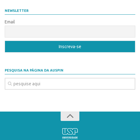
Coordenação
AUSPIN
NEWSLETTER
Polos
Destaques do Mês
Email
Polo Capital
Agência
Polo Lorena
Institucional
Polo Ribeirão Preto
Coordenação
Polo São Carlos
Polos
Programas
PESQUISA NA PÁGINA DA AUSPIN
Polo Capital
Bolsa Empreendedorismo
Polo Lorena
Bolsa Startup USP
Polo Ribeirão Preto
PGI-USP
Polo São Carlos
Conexão USP
Programas
Conexão Inter-USP
Bolsa Empreendedorismo
Leis e Normas
Bolsa Startup USP
Portal do Inventor