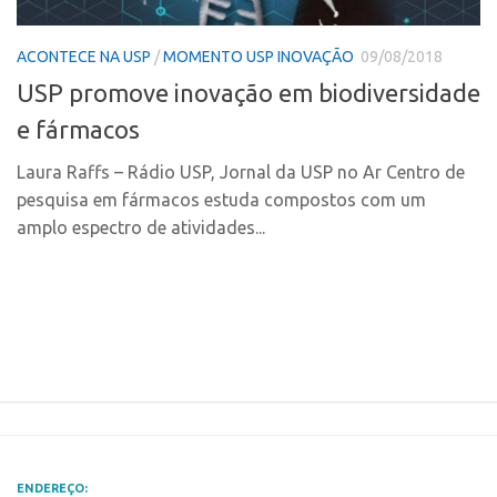
Polo Ribeirão Preto
Conexão USP
ACONTECE NA USP
/
MOMENTO USP INOVAÇÃO
09/08/2018
Polo São Carlos
Conexão Inter-USP
USP promove inovação em biodiversidade
Programas
Leis e Normas
e fármacos
Bolsa 2025
Portal do Inventor
Startup USP
Laura Raffs – Rádio USP, Jornal da USP no Ar Centro de
Inteligência Competitiva
pesquisa em fármacos estuda compostos com um
Conexão USP
Chamamento
amplo espectro de atividades...
Conexão Inter-USP
Pesquisa na USP
Leis e Normas
EMBRAPIIs
Portal do Inventor
CPEs
Inteligência Competitiva
CEPIDs
Chamamento
INCTs
Pesquisa na USP
PRPI/USP
EMBRAPIIs
InovaUSP
ENDEREÇO: