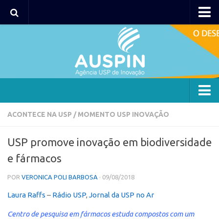
AUSPIN
Portal do Inventor
Hub USP Inovação
Portal de Atendimento
Agência
ACONTECE NA USP
/
MOMENTO USP INOVAÇÃO
Institucional
USP promove inovação em biodiversidade
Coordenação
e fármacos
Polos
POR
VERONICA POLI BARBOSA
· 09/08/2018
Polo Capital
Laura Raffs
–
Polo Lorena
Rádio USP
,
Jornal da USP no Ar
Polo Ribeirão Preto
Centro de pesquisa em fármacos estuda compostos com um