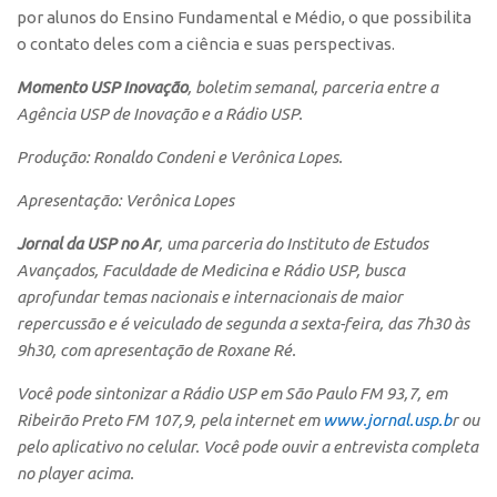
por alunos do Ensino Fundamental e Médio, o que possibilita
Edição 2017
o contato deles com a ciência e suas perspectivas.
Inovação em Números
Momento USP Inovação
, boletim semanal, parceria entre a
Propriedade Intelectual
Agência USP de Inovação e a Rádio USP.
Formas de Proteção
Produção: Ronaldo Condeni e Verônica Lopes.
Patentes
Apresentação: Verônica Lopes
Marcas
Jornal da USP no Ar
Softwares
, uma parceria do Instituto de Estudos
Avançados, Faculdade de Medicina e Rádio USP, busca
Cultivares
aprofundar temas nacionais e internacionais de maior
Desenho Industrial
repercussão e é veiculado de segunda a sexta-feira, das 7h30 às
9h30, com apresentação de Roxane Ré.
Buscar Anterioridade
Como solicitar
Você pode sintonizar a Rádio USP em São Paulo FM 93,7, em
Ribeirão Preto FM 107,9, pela internet em
www.jornal.usp.b
r ou
Portal do Inventor
pelo aplicativo no celular. Você pode ouvir a entrevista completa
VPI – Vocação para Inovação
no player acima.