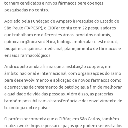
tornam candidatos a novos fármacos para doenças
CEPIX
pesquisadas no centro.
CPEs
Apoiado pela Fundação de Amparo à Pesquisa do Estado de
São Paulo (FAPESP), o CIBFar conta com 22 pesquisadores
INCTs
que trabalham em diferentes áreas: produtos naturais,
PRPI/USP
química orgânica sintética, biologia molecular e estrutural,
InovaUSP
bioquímica, química medicinal, planejamento de fármacos e
ensaios farmacológicos.
Comunicação
Eventos
Andricopulo ainda afirma que a instituição coopera, em
âmbito nacional e internacional, com organizações do ramo
Agenda AUSPIN
para desenvolvimento e aplicação de novos fármacos como
Fala Inovação
alternativas de tratamento de patologias, a fim de melhorar
a qualidade de vida das pessoas. Além disso, as parcerias
Premiações
também possibilitam a transferência e desenvolvimento de
Edição 2025
tecnologia entre países.
Edição 2021
O professor comenta que o CIBfar, em São Carlos, também
Edição 2019
realiza workshops e possui espaços que podem ser visitados