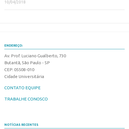
10/04/2018
Banco de Patentes
Patentes em Destaque
Inteligência Competitiva
Showroom de Tecnologias
Empreendedorismo
ENDEREÇO:
Jornada Empreendedora
Av. Prof. Luciano Gualberto, 730
Butantã, São Paulo - SP
Bolsas
CEP: 05508-010
Bolsa Empreendedorismo
Cidade Universitária
Bolsa Startup USP
CONTATO EQUIPE
Prêmio USP de Empreendedorismo
TRABALHE CONOSCO
Entidades
Pesquisa
EMBRAPIIs
NOTÍCIAS RECENTES