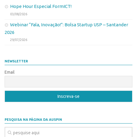
CEPIDs
Hope Hour Especial FormICT!
CEPIX
03/08/2026
CPEs
Webinar “Fala, Inovação!”: Bolsa Startup USP – Santander
2026
INCTs
29/07/2026
PRPI/USP
InovaUSP
NEWSLETTER
Eventos
Email
Bússola da Inovação
Agenda AUSPIN
SGE
Fala Inovação (Webinar)
SciBiz
PESQUISA NA PÁGINA DA AUSPIN