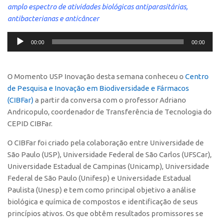
amplo espectro de atividades biológicas antiparasitárias,
Polo São Carlos
antibacterianas e anticâncer
Programas
Tocador
Bolsa Empreendedorismo
00:00
00:00
de
Bolsa Startup USP
áudio
PGI-USP
O Momento USP Inovação desta semana conheceu o
Centro
de Pesquisa e Inovação em Biodiversidade e Fármacos
Conexão USP
(CIBFar)
a partir da conversa com o professor Adriano
Conexão Inter-USP
Andricopulo, coordenador de Transferência de Tecnologia do
Leis e Normas
CEPID CIBFar.
Portal do Inventor
O CIBFar foi criado pela colaboração entre Universidade de
São Paulo (USP), Universidade Federal de São Carlos (UFSCar),
Inteligência Competitiva
Universidade Estadual de Campinas (Unicamp), Universidade
Editais
Federal de São Paulo (Unifesp) e Universidade Estadual
Pesquisa na USP
Paulista (Unesp) e tem como principal objetivo a análise
biológica e química de compostos e identificação de seus
EMBRAPIIs
princípios ativos. Os que obtêm resultados promissores se
CEPIDs