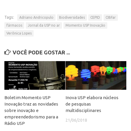
Patrimônio Genético
Leis e Normas
Tags:
Adriano Andricopulo
Biodiversidades
CEPID
CIBFar
Transferência de Tecnologia
fármacos
Jornal da USP no ar
Momento USP Inovação
Editais de TT
Verônica Lopes
PD&I
Convênios
VOCÊ PODE GOSTAR ...
Chamamento
Parcerias PD&I
PIPE/FAPESP
SPRINT
Boletim Momento USP
Inova USP elabora núcleos
Exceções
Inovação traz as novidades
de pesquisas
Programas
sobre inovação e
multidisciplinares
empreendedorismo para a
Conexão USP
21/06/2018
Rádio USP
Conexão Inter-USP