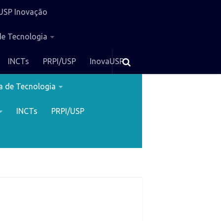
USP Inovação
de Tecnologia
INCTs
PRPI/USP
InovaUSP
b USP Inovação
a de Tecnologia
INCTs
PRPI/USP