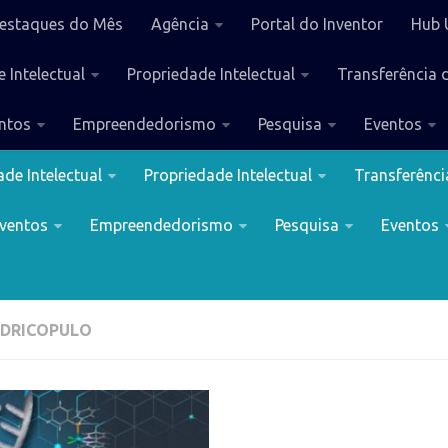
estaques do Mês
Agência
Portal do Inventor
Hub 
 Intelectual
Propriedade Intelectual
Transferência 
ntos
Empreendedorismo
Pesquisa
Eventos
Destaques do Mês
Agência
Portal do Inventor
Hu
de Intelectual
Propriedade Intelectual
Transferênci
ventos
Empreendedorismo
Pesquisa
Eventos
DRICOPULO