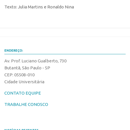
Edição 2017
Texto: Julia Martins e Ronaldo Nina
Inovação em Números
Propriedade Intelectual
Formas de Proteção
Patentes
ENDEREÇO:
Marcas
Av. Prof. Luciano Gualberto, 730
Softwares
Butantã, São Paulo - SP
Cultivares
CEP: 05508-010
Cidade Universitária
Desenho Industrial
Buscar Anterioridade
CONTATO EQUIPE
Como solicitar
TRABALHE CONOSCO
Portal do Inventor
VPI – Vocação para Inovação