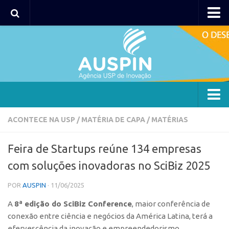
AUSPIN
Portal do Inventor
Hub USP Inovação
Portal de Atendimento
Agência
ACONTECE NA USP
/
MATÉRIA DE CAPA
/
MATÉRIAS
Institucional
Feira de Startups reúne 134 empresas
Coordenação
com soluções inovadoras no SciBiz 2025
Polos
POR
AUSPIN
· 11/06/2025
Polo Capital
A
8ª edição do SciBiz Conference
Polo Lorena
, maior conferência de
conexão entre ciência e negócios da América Latina, terá a
Polo Ribeirão Preto
efervescência da inovação e empreendedorismo