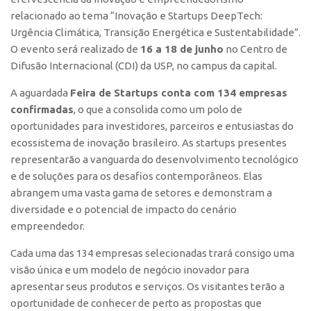
Polo São Carlos
relacionado ao tema “Inovação e Startups DeepTech:
Urgência Climática, Transição Energética e Sustentabilidade”.
Programas
O evento será realizado de
16 a 18 de junho
no Centro de
Bolsa Empreendedorismo
Difusão Internacional (CDI) da USP, no campus da capital.
Bolsa Startup USP
A aguardada
Feira de Startups conta com 134 empresas
PGI-USP
confirmadas
, o que a consolida como um polo de
oportunidades para investidores, parceiros e entusiastas do
Conexão USP
ecossistema de inovação brasileiro. As startups presentes
Conexão Inter-USP
representarão a vanguarda do desenvolvimento tecnológico
Leis e Normas
e de soluções para os desafios contemporâneos. Elas
abrangem uma vasta gama de setores e demonstram a
Portal do Inventor
diversidade e o potencial de impacto do cenário
Inteligência Competitiva
empreendedor.
Editais
Cada uma das 134 empresas selecionadas trará consigo uma
Pesquisa na USP
visão única e um modelo de negócio inovador para
apresentar seus produtos e serviços. Os visitantes terão a
EMBRAPIIs
oportunidade de conhecer de perto as propostas que
CEPIDs