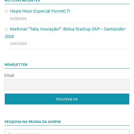
Patrimônio Genético
NOTÍCIAS RECENTES
Leis e Normas
Hope Hour Especial FormICT!
03/08/2026
Transferência de Tecnologia
Webinar “Fala, Inovação!”: Bolsa Startup USP – Santander
Editais de TT
2026
PD&I
29/07/2026
Convênios
Chamamento
NEWSLETTER
Parcerias PD&I
Email
PIPE/FAPESP
SPRINT
Exceções
Programas
Conexão USP
PESQUISA NA PÁGINA DA AUSPIN
Conexão Inter-USP