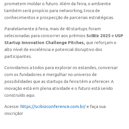
prometem moldar o futuro. Além da feira, o ambiente
CEPIX
também será propício para networking, troca de
conhecimentos e prospecção de parcerias estratégicas.
CPEs
INCTs
Paralelamente à feira, mais de 40 startups foram
selecionadas para concorrer aos prêmios
SciBiz 2025
e
USP
PRPI/USP
Startup Innovation Challenge Pitches,
que reforçam o
InovaUSP
alto nível de excelência e potencial disruptivo dos
participantes.
Comunicação
Eventos
Convidamos a todos para explorar os estandes, conversar
com os fundadores e mergulhar no universo de
Agenda AUSPIN
possibilidades que as startups da feira têm a oferecer. A
Fala Inovação
inovação está em plena atividade e o futuro está sendo
construído aqui.
Premiações
Edição 2025
Acesse:
https://scibizconference.com.br/
e faça sua
inscrição!
Edição 2021
Edição 2019