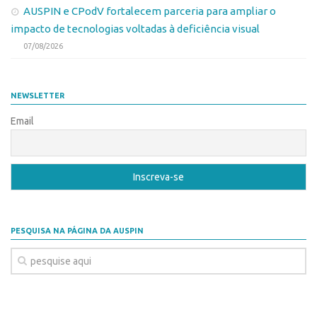
Patrimônio Genético
AUSPIN e CPodV fortalecem parceria para ampliar o
Leis e Normas
impacto de tecnologias voltadas à deficiência visual
07/08/2026
Transferência de Tecnologia
Editais de TT
NEWSLETTER
PD&I
Email
Convênios
Chamamento
Parcerias PD&I
PIPE/FAPESP
SPRINT
PESQUISA NA PÁGINA DA AUSPIN
Exceções
Programas
Conexão USP
Conexão Inter-USP