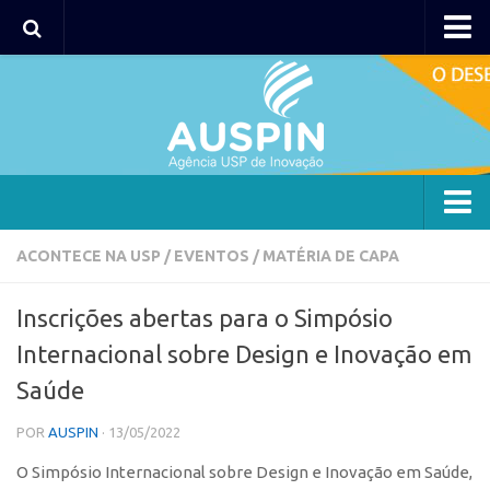
AUSPIN
Portal do Inventor
Hub USP Inovação
Portal de Atendimento
Agência
ACONTECE NA USP
/
EVENTOS
/
MATÉRIA DE CAPA
Institucional
Inscrições abertas para o Simpósio
Coordenação
Internacional sobre Design e Inovação em
Polos
Saúde
Polo Capital
POR
AUSPIN
· 13/05/2022
Polo Lorena
O Simpósio Internacional sobre Design e Inovação em Saúde,
Polo Ribeirão Preto