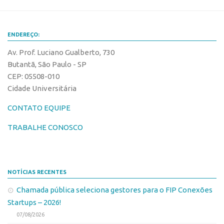
Edição 2017
Inovação em Números
ENDEREÇO:
Propriedade Intelectual
Av. Prof. Luciano Gualberto, 730
Formas de Proteção
Butantã, São Paulo - SP
CEP: 05508-010
Patentes
Cidade Universitária
Marcas
CONTATO EQUIPE
Softwares
Cultivares
TRABALHE CONOSCO
Desenho Industrial
Buscar Anterioridade
NOTÍCIAS RECENTES
Como solicitar
Chamada pública seleciona gestores para o FIP Conexões
Portal do Inventor
Startups – 2026!
VPI – Vocação para Inovação
07/08/2026