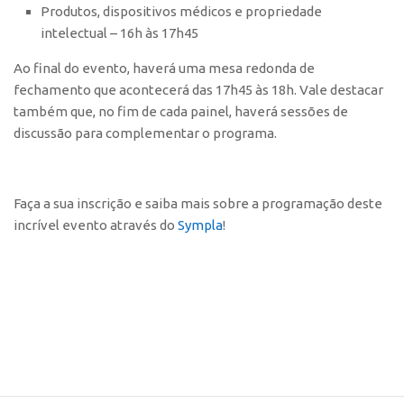
Produtos, dispositivos médicos e propriedade
CEPIX
intelectual – 16h às 17h45
CPEs
Ao final do evento, haverá uma mesa redonda de
INCTs
fechamento que acontecerá das 17h45 às 18h. Vale destacar
também que, no fim de cada painel, haverá sessões de
PRPI/USP
discussão para complementar o programa.
InovaUSP
Comunicação
Faça a sua inscrição e saiba mais sobre a programação deste
Eventos
incrível evento através do
Sympla
!
Agenda AUSPIN
Fala Inovação
Premiações
Edição 2025
Edição 2021
Edição 2019