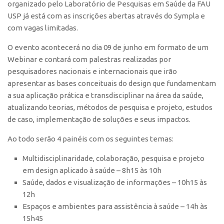
organizado pelo Laboratório de Pesquisas em Saúde da FAU
Polo São Carlos
USP já está com as inscrições abertas através do Sympla e
Programas
com vagas limitadas.
Bolsa Empreendedorismo
O evento acontecerá no dia 09 de junho em formato de um
Bolsa Startup USP
Webinar e contará com palestras realizadas por
pesquisadores nacionais e internacionais que irão
PGI-USP
apresentar as bases conceituais do design que fundamentam
Conexão USP
a sua aplicação prática e transdisciplinar na área da saúde,
atualizando teorias, métodos de pesquisa e projeto, estudos
Conexão Inter-USP
de caso, implementação de soluções e seus impactos.
Leis e Normas
Ao todo serão 4 painéis com os seguintes temas:
Portal do Inventor
Inteligência Competitiva
Multidisciplinaridade, colaboração, pesquisa e projeto
em design aplicado à saúde – 8h15 às 10h
Editais
Saúde, dados e visualização de informações – 10h15 às
Pesquisa na USP
12h
Espaços e ambientes para assistência à saúde – 14h às
EMBRAPIIs
15h45
CEPIDs