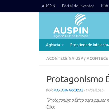
AUSPIN
Portal do Inventor
Hub 
Agência
Propriedade Intelectu
ACONTECE NA USP
/
ACONTECE
Protagonismo É
POR
MARIANA ARRUDAS
· 14/02/2020
“Protagonismo Ético para causar
Ético.