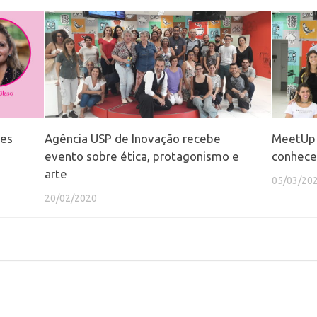
des
Agência USP de Inovação recebe
MeetUp 
evento sobre ética, protagonismo e
conhece
arte
05/03/20
20/02/2020