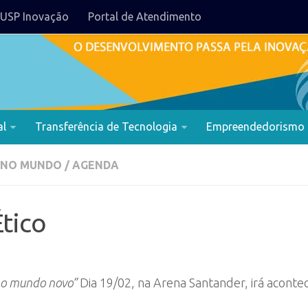
USP Inovação
Portal de Atendimento
al
Transferência de Tecnologia
Empreendedorismo
 NO MUNDO
/
AGENDA
tico
 no mundo novo”
Dia 19/02, na Arena Santander, irá aconte