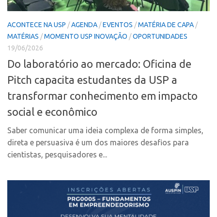
Polo São Carlos
Programas
ACONTECE NA USP
/
AGENDA
/
EVENTOS
/
MATÉRIA DE CAPA
/
MATÉRIAS
/
MOMENTO USP INOVAÇÃO
/
OPORTUNIDADES
Bolsa Empreendedorismo
19/06/2026
Bolsa Startup USP
Do laboratório ao mercado: Oficina de
PGI-USP
Pitch capacita estudantes da USP a
Conexão USP
transformar conhecimento em impacto
Conexão Inter-USP
social e econômico
Leis e Normas
Saber comunicar uma ideia complexa de forma simples,
Portal do Inventor
direta e persuasiva é um dos maiores desafios para
Inteligência Competitiva
cientistas, pesquisadores e...
Editais
Pesquisa na USP
EMBRAPIIs
CEPIDs