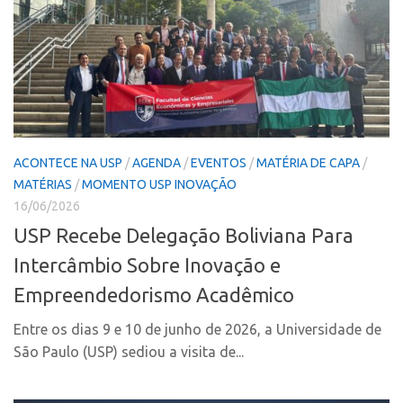
Edição 2017
Inovação em Números
Propriedade Intelectual
Formas de Proteção
Patentes
ACONTECE NA USP
/
AGENDA
/
EVENTOS
/
MATÉRIA DE CAPA
/
Marcas
MATÉRIAS
/
MOMENTO USP INOVAÇÃO
Softwares
16/06/2026
Cultivares
USP Recebe Delegação Boliviana Para
Desenho Industrial
Intercâmbio Sobre Inovação e
Buscar Anterioridade
Empreendedorismo Acadêmico
Como solicitar
Entre os dias 9 e 10 de junho de 2026, a Universidade de
Portal do Inventor
São Paulo (USP) sediou a visita de...
VPI – Vocação para Inovação