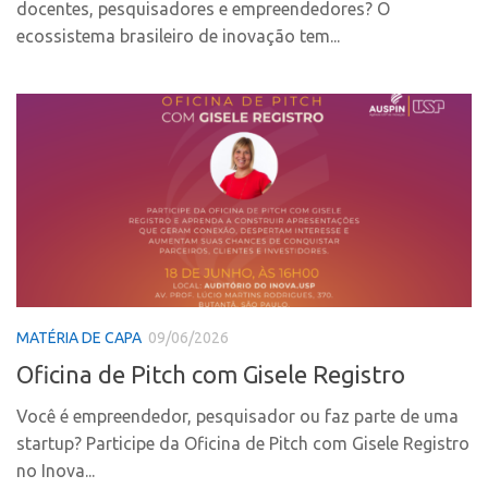
docentes, pesquisadores e empreendedores? O
CEPIDs
ecossistema brasileiro de inovação tem...
CEPIX
CPEs
INCTs
PRPI/USP
InovaUSP
Eventos
Bússola da Inovação
Agenda AUSPIN
MATÉRIA DE CAPA
09/06/2026
SGE
Oficina de Pitch com Gisele Registro
Fala Inovação (Webinar)
SciBiz
Você é empreendedor, pesquisador ou faz parte de uma
startup? Participe da Oficina de Pitch com Gisele Registro
no Inova...