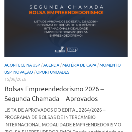
Patrimônio Genético
Leis e Normas
Transferência de Tecnologia
Editais de TT
PD&I
Convênios
Chamamento
ACONTECE NA USP
/
AGENDA
/
MATÉRIA DE CAPA
/
MOMENTO
Parcerias PD&I
USP INOVAÇÃO
/
OPORTUNIDADES
15/06/2026
PIPE/FAPESP
Bolsas Empreendedorismo 2026 –
SPRINT
Segunda Chamada – Aprovados
Exceções
Programas
LISTA DE APROVADOS DO EDITAL 2264/2026 –
PROGRAMA DE BOLSAS DE INTERCÂMBIO
Conexão USP
INTERNACIONAL MODALIDADE EMPREENDEDORISMO
Conexão Inter-USP