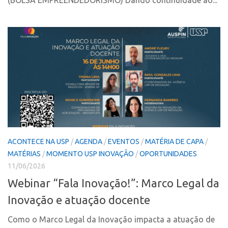
(BOLSA EMPREENDEDORISMO) Dando continuidade ao...
Banco de Patentes
Patentes em Destaque
Inteligência Competitiva
Showroom de Tecnologias
Empreendedorismo
Jornada Empreendedora
Bolsas
Bolsa Empreendedorismo
ACONTECE NA USP
/
AGENDA
/
EVENTOS
/
MATÉRIA DE CAPA
/
Bolsa Startup USP
MATÉRIAS
/
MOMENTO USP INOVAÇÃO
/
OPORTUNIDADES
Prêmio USP de Empreendedorismo
11/06/2026
Webinar “Fala Inovação!”: Marco Legal da
Entidades
Inovação e atuação docente
Pesquisa
EMBRAPIIs
Como o Marco Legal da Inovação impacta a atuação de