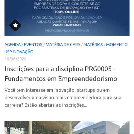
CEPIX
CPEs
INCTs
PRPI/USP
AGENDA
/
EVENTOS
/
MATÉRIA DE CAPA
/
MATÉRIAS
/
MOMENTO
InovaUSP
USP INOVAÇÃO
Comunicação
18/06/2026
Inscrições para a disciplina PRG0005 –
Eventos
Fundamentos em Empreendedorismo
Agenda AUSPIN
Fala Inovação
Você tem interesse em inovação, startups ou em
desenvolver uma visão mais empreendedora para sua
Premiações
carreira? Estão abertas as inscrições...
Edição 2025
Edição 2021
Edição 2019