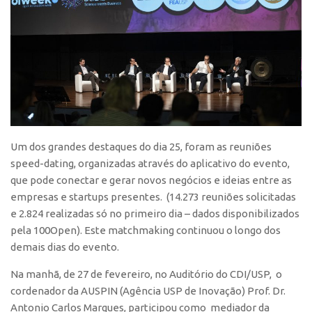
Edição 2017
Inovação em Números
Propriedade Intelectual
Formas de Proteção
Patentes
Marcas
Um dos grandes destaques do dia 25, foram as reuniões
Softwares
speed-dating, organizadas através do aplicativo do evento,
Cultivares
que pode conectar e gerar novos negócios e ideias entre as
empresas e startups presentes. (14.273 reuniões solicitadas
Desenho Industrial
e 2.824 realizadas só no primeiro dia – dados disponibilizados
Buscar Anterioridade
pela 100Open). Este matchmaking continuou o longo dos
Como solicitar
demais dias do evento.
Portal do Inventor
Na manhã, de 27 de fevereiro, no Auditório do CDI/USP, o
cordenador da AUSPIN (Agência USP de Inovação) Prof. Dr.
VPI – Vocação para Inovação
Antonio Carlos Marques, participou como mediador da