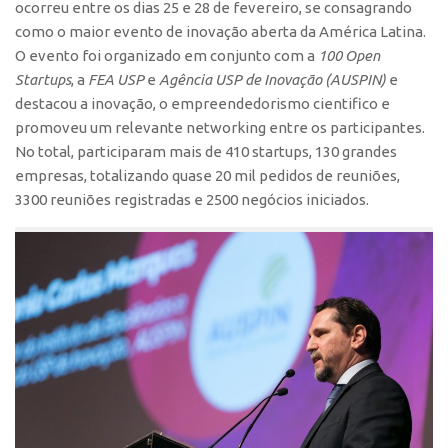
ocorreu entre os dias 25 e 28 de fevereiro, se consagrando
Polo São Carlos
como o maior evento de inovação aberta da América Latina.
Programas
O evento foi organizado em conjunto com a
100 Open
Startups
, a
FEA USP
e
Agência USP de Inovação (AUSPIN)
e
Bolsa Empreendedorismo
destacou a inovação, o empreendedorismo cientifico e
Bolsa Startup USP
promoveu um relevante networking entre os participantes.
PGI-USP
No total, participaram mais de 410 startups, 130 grandes
empresas, totalizando quase 20 mil pedidos de reuniões,
Conexão USP
3300 reuniões registradas e 2500 negócios iniciados.
Conexão Inter-USP
Leis e Normas
Portal do Inventor
Inteligência Competitiva
Editais
Pesquisa na USP
EMBRAPIIs
CEPIDs