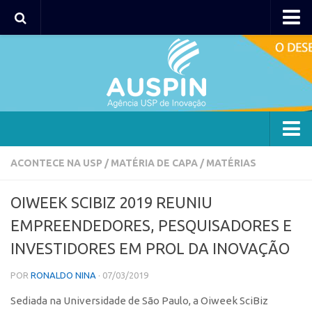
AUSPIN
Portal do Inventor
Hub USP Inovação
Portal de Atendimento
Agência
ACONTECE NA USP
/
MATÉRIA DE CAPA
/
MATÉRIAS
Institucional
OIWEEK SCIBIZ 2019 REUNIU
Coordenação
EMPREENDEDORES, PESQUISADORES E
Polos
INVESTIDORES EM PROL DA INOVAÇÃO
Polo Capital
POR
RONALDO NINA
· 07/03/2019
Polo Lorena
Sediada na Universidade de São Paulo, a Oiweek SciBiz
Polo Ribeirão Preto