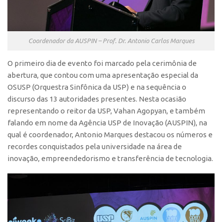
CEPIX
CPEs
Coordenador da AUSPIN – Prof. Dr. Antonio Carlos Marques
INCTs
O primeiro dia de evento foi marcado pela cerimônia de
PRPI/USP
abertura, que contou com uma apresentação especial da
InovaUSP
OSUSP (Orquestra Sinfônica da USP) e na sequência o
Comunicação
discurso das 13 autoridades presentes. Nesta ocasião
representando o reitor da USP, Vahan Agopyan, e também
Eventos
falando em nome da Agência USP de Inovação (AUSPIN), na
Agenda AUSPIN
qual é coordenador, Antonio Marques destacou os números e
recordes conquistados pela universidade na área de
Fala Inovação
inovação, empreendedorismo e transferência de tecnologia.
Premiações
Edição 2025
Edição 2021
Edição 2019