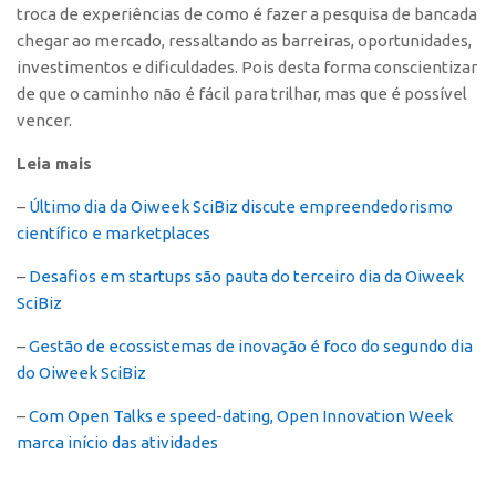
troca de experiências de como é fazer a pesquisa de bancada
CEPIDs
chegar ao mercado, ressaltando as barreiras, oportunidades,
CEPIX
investimentos e dificuldades. Pois desta forma conscientizar
CPEs
de que o caminho não é fácil para trilhar, mas que é possível
vencer.
INCTs
PRPI/USP
Leia mais
InovaUSP
–
Último dia da Oiweek SciBiz discute empreendedorismo
científico e marketplaces
Eventos
Bússola da Inovação
–
Desafios em startups são pauta do terceiro dia da Oiweek
SciBiz
Agenda AUSPIN
–
Gestão de ecossistemas de inovação é foco do segundo dia
SGE
do Oiweek SciBiz
Fala Inovação (Webinar)
–
Com Open Talks e speed-dating, Open Innovation Week
SciBiz
marca início das atividades