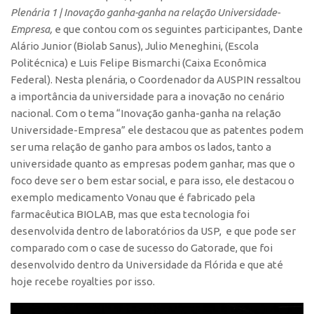
Patrimônio Genético
Plenária 1 | Inovação ganha-ganha na relação Universidade-
Leis e Normas
Empresa,
e que contou com os seguintes participantes, Dante
Alário Junior (Biolab Sanus), Julio Meneghini, (Escola
Transferência de Tecnologia
Politécnica) e Luis Felipe Bismarchi (Caixa Econômica
Editais de TT
Federal). Nesta plenária, o Coordenador da AUSPIN ressaltou
a importância da universidade para a inovação no cenário
PD&I
nacional. Com o tema “Inovação ganha-ganha na relação
Convênios
Universidade-Empresa” ele destacou que as patentes podem
Chamamento
ser uma relação de ganho para ambos os lados, tanto a
universidade quanto as empresas podem ganhar, mas que o
Parcerias PD&I
foco deve ser o bem estar social, e para isso, ele destacou o
PIPE/FAPESP
exemplo medicamento Vonau que é fabricado pela
SPRINT
farmacêutica BIOLAB, mas que esta tecnologia foi
desenvolvida dentro de laboratórios da USP, e que pode ser
Exceções
comparado com o case de sucesso do Gatorade, que foi
Programas
desenvolvido dentro da Universidade da Flórida e que até
hoje recebe royalties por isso.
Conexão USP
Conexão Inter-USP