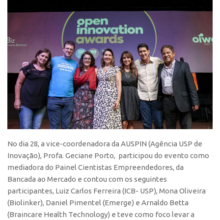
Banco de Patentes
Patentes em Destaque
Inteligência Competitiva
Showroom de Tecnologias
Empreendedorismo
Jornada Empreendedora
Bolsas
Bolsa Empreendedorismo
Bolsa Startup USP
No dia 28, a vice-coordenadora da AUSPIN (Agência USP de
Inovação), Profa. Geciane Porto, participou do evento como
Prêmio USP de Empreendedorismo
mediadora do Painel Cientistas Empreendedores, da
Entidades
Bancada ao Mercado e contou com os seguintes
participantes, Luiz Carlos Ferreira (ICB- USP), Mona Oliveira
Pesquisa
(Biolinker), Daniel Pimentel (Emerge) e Arnaldo Betta
EMBRAPIIs
(Braincare Health Technology) e teve como foco levar a